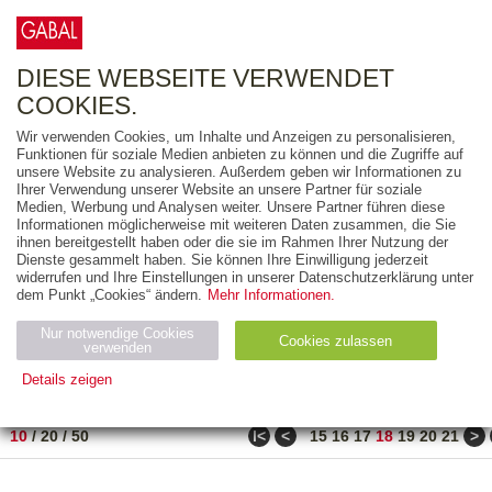
0
ARTIKEL
0.00 €
DIESE WEBSEITE VERWENDET
COOKIES.
Wir verwenden Cookies, um Inhalte und Anzeigen zu personalisieren,
FREITEXT
Funktionen für soziale Medien anbieten zu können und die Zugriffe auf
unsere Website zu analysieren. Außerdem geben wir Informationen zu
Ihrer Verwendung unserer Website an unsere Partner für soziale
AUSGABEART
Medien, Werbung und Analysen weiter. Unsere Partner führen diese
Informationen möglicherweise mit weiteren Daten zusammen, die Sie
AUS DER REIHE
ihnen bereitgestellt haben oder die sie im Rahmen Ihrer Nutzung der
Dienste gesammelt haben. Sie können Ihre Einwilligung jederzeit
widerrufen und Ihre Einstellungen in unserer Datenschutzerklärung unter
ZUM THEMA
dem Punkt „Cookies“ ändern.
Mehr Informationen.
Nur notwendige Cookies
Neuerscheinung
Bestseller
Cookies zulassen
suchen
verwenden
Details zeigen
TITEL
/
PREIS
/
DATUM
171 BIS 180 VON 990
Notwendig (2)
Statistiken (4)
Marketing (4)
ǀ<
<
>
10
/
20
/
50
15
16
17
18
19
20
21
Anbiet
Abl
Ty
Name
Zweck
er
auf
p
H