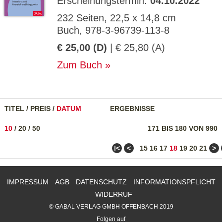
Erscheinungstermin:
04.10.2022
232 Seiten, 22,5 x 14,8 cm
Buch, 978-3-96739-113-8
€ 25,00 (D)
| € 25,80 (A)
Zum Buch
TITEL
/
PREIS
/
DATUM
ERGEBNISSE
10
/
20
/
50
171 BIS 180 VON 990
ǀ<
<
>
15
16
17
18
19
20
21
IMPRESSUM
AGB
DATENSCHUTZ
INFORMATIONSPFLICHT
WIDERRUF
© GABAL VERLAG GMBH OFFENBACH 2019
Folgen auf