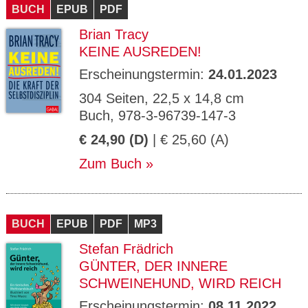
BUCH
EPUB
PDF
Brian Tracy
KEINE AUSREDEN!
Erscheinungstermin:
24.01.2023
304 Seiten, 22,5 x 14,8 cm
Buch, 978-3-96739-147-3
€ 24,90 (D)
| € 25,60 (A)
Zum Buch
BUCH
EPUB
PDF
MP3
Stefan Frädrich
GÜNTER, DER INNERE
SCHWEINEHUND, WIRD REICH
Erscheinungstermin:
08.11.2022