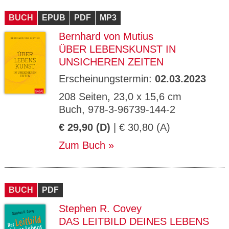
CMS_S
gabal-
Se
Wird für die Speicherung der Benutzer-
T
ESSION
verlag.
ssi
Session verwendet
T
BUCH
_ID
EPUB
de
PDF
MP3
on
P
H
Bernhard von Mutius
gabal-
Speichert den Zustimmungsstatus des
90
GV_CO
T
verlag.
Benutzers für Cookies auf der aktuellen
Ta
OKIES
T
ÜBER LEBENSKUNST IN
de
Domäne.
ge
P
UNSICHEREN ZEITEN
Erscheinungstermin:
02.03.2023
208 Seiten, 23,0 x 15,6 cm
Buch, 978-3-96739-144-2
€ 29,90 (D)
| € 30,80 (A)
Zum Buch
BUCH
PDF
Stephen R. Covey
DAS LEITBILD DEINES LEBENS