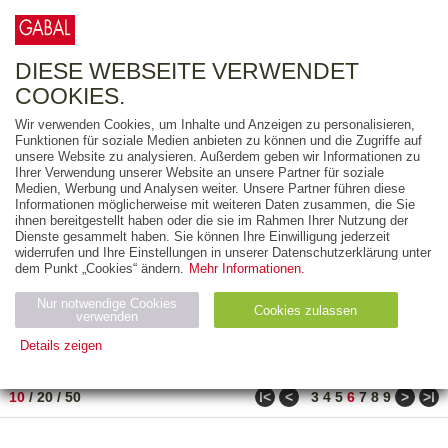
0
ARTIKEL
0.00 €
DIESE WEBSEITE VERWENDET
COOKIES.
Wir verwenden Cookies, um Inhalte und Anzeigen zu personalisieren,
FREITEXT
Funktionen für soziale Medien anbieten zu können und die Zugriffe auf
unsere Website zu analysieren. Außerdem geben wir Informationen zu
Ihrer Verwendung unserer Website an unsere Partner für soziale
AUSGABEART
Medien, Werbung und Analysen weiter. Unsere Partner führen diese
Informationen möglicherweise mit weiteren Daten zusammen, die Sie
AUS DER REIHE
ihnen bereitgestellt haben oder die sie im Rahmen Ihrer Nutzung der
Dienste gesammelt haben. Sie können Ihre Einwilligung jederzeit
widerrufen und Ihre Einstellungen in unserer Datenschutzerklärung unter
ZUM THEMA
dem Punkt „Cookies“ ändern.
Mehr Informationen.
Nur notwendige Cookies
Neuerscheinung
Bestseller
Cookies zulassen
suchen
verwenden
Details zeigen
TITEL
/
PREIS
/
DATUM
51 BIS 60 VON 990
Notwendig (2)
Statistiken (4)
Marketing (4)
ǀ<
<
>
>ǀ
10
/
20
/
50
3
4
5
6
7
8
9
Anbiet
Abl
Ty
Name
Zweck
er
auf
p
H