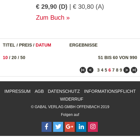
€ 29,90 (D)
| € 30,80 (A)
Zum Buch
TITEL
/
PREIS
/
DATUM
ERGEBNISSE
10
/
20
/
50
51 BIS 60 VON 990
ǀ<
<
>
>ǀ
3
4
5
6
7
8
9
IMPRESSUM
AGB
DATENSCHUTZ
INFORMATIONSPFLICHT
WIDERRUF
© GABAL VERLAG GMBH OFFENBACH 2019
Folgen auf