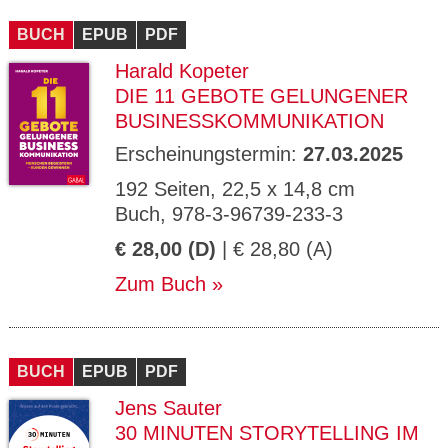
CMS_S
gabal-
Se
Wird für die Speicherung der Benutzer-
T
ESSION
verlag.
ssi
Session verwendet
T
BUCH
_ID
EPUB
de
PDF
on
P
H
Harald Kopeter
gabal-
Speichert den Zustimmungsstatus des
90
GV_CO
T
verlag.
Benutzers für Cookies auf der aktuellen
Ta
OKIES
T
DIE 11 GEBOTE GELUNGENER
de
Domäne.
ge
P
BUSINESSKOMMUNIKATION
Erscheinungstermin:
27.03.2025
192 Seiten, 22,5 x 14,8 cm
Buch, 978-3-96739-233-3
€ 28,00 (D)
| € 28,80 (A)
Zum Buch
BUCH
EPUB
PDF
Jens Sauter
30 MINUTEN STORYTELLING IM