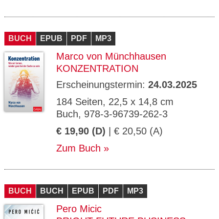
BUCH
EPUB
PDF
MP3
Marco von Münchhausen
KONZENTRATION
Erscheinungstermin:
24.03.2025
184 Seiten, 22,5 x 14,8 cm
Buch, 978-3-96739-262-3
€ 19,90 (D)
| € 20,50 (A)
Zum Buch
BUCH
BUCH
EPUB
PDF
MP3
Pero Micic