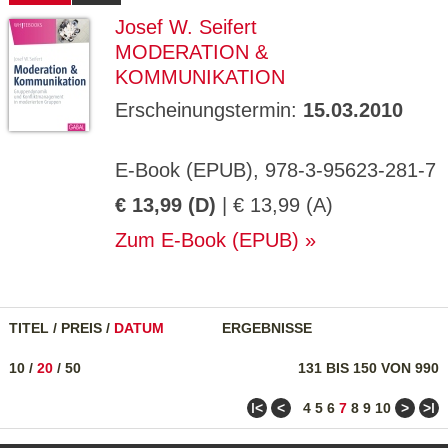
Josef W. Seifert
MODERATION &
KOMMUNIKATION
Erscheinungstermin:
15.03.2010
E-Book (EPUB), 978-3-95623-281-7
€ 13,99 (D)
| € 13,99 (A)
Zum E-Book (EPUB)
TITEL
/
PREIS
/
DATUM
ERGEBNISSE
10
/
20
/
50
131 BIS 150 VON 990
ǀ<
<
>
>ǀ
4
5
6
7
8
9
10