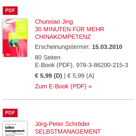
CMS_S
gabal-
Se
Wird für die Speicherung der Benutzer-
T
ESSION
verlag.
ssi
Session verwendet
T
PDF
_ID
de
on
P
H
Chunxiao Jing
gabal-
Speichert den Zustimmungsstatus des
90
GV_CO
T
verlag.
Benutzers für Cookies auf der aktuellen
Ta
OKIES
T
30 MINUTEN FÜR MEHR
de
Domäne.
ge
P
CHINAKOMPETENZ
Erscheinungstermin:
15.03.2010
80 Seiten
E-Book (PDF), 978-3-86200-215-3
€ 5,99 (D)
| € 5,99 (A)
Zum E-Book (PDF)
PDF
Jörg-Peter Schröder
SELBSTMANAGEMENT