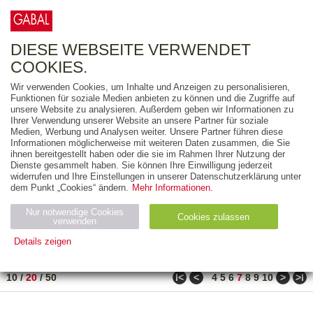
0
ARTIKEL
0.00 €
DIESE WEBSEITE VERWENDET
COOKIES.
Wir verwenden Cookies, um Inhalte und Anzeigen zu personalisieren,
FREITEXT
Funktionen für soziale Medien anbieten zu können und die Zugriffe auf
unsere Website zu analysieren. Außerdem geben wir Informationen zu
Ihrer Verwendung unserer Website an unsere Partner für soziale
AUSGABEART
Medien, Werbung und Analysen weiter. Unsere Partner führen diese
Informationen möglicherweise mit weiteren Daten zusammen, die Sie
AUS DER REIHE
ihnen bereitgestellt haben oder die sie im Rahmen Ihrer Nutzung der
Dienste gesammelt haben. Sie können Ihre Einwilligung jederzeit
widerrufen und Ihre Einstellungen in unserer Datenschutzerklärung unter
ZUM THEMA
dem Punkt „Cookies“ ändern.
Mehr Informationen.
Nur notwendige Cookies
Neuerscheinung
Bestseller
Cookies zulassen
suchen
verwenden
Details zeigen
TITEL
/
PREIS
/
DATUM
131 BIS 150 VON 990
Notwendig (2)
Statistiken (4)
Marketing (4)
ǀ<
<
>
>ǀ
10
/
20
/
50
4
5
6
7
8
9
10
Anbiet
Abl
Ty
Name
Zweck
er
auf
p
H