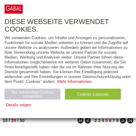
0
ARTIKEL
0.00 €
DIESE WEBSEITE VERWENDET
COOKIES.
Wir verwenden Cookies, um Inhalte und Anzeigen zu personalisieren,
FREITEXT
Funktionen für soziale Medien anbieten zu können und die Zugriffe auf
unsere Website zu analysieren. Außerdem geben wir Informationen zu
Ihrer Verwendung unserer Website an unsere Partner für soziale
AUSGABEART
Medien, Werbung und Analysen weiter. Unsere Partner führen diese
Informationen möglicherweise mit weiteren Daten zusammen, die Sie
AUS DER REIHE
ihnen bereitgestellt haben oder die sie im Rahmen Ihrer Nutzung der
Dienste gesammelt haben. Sie können Ihre Einwilligung jederzeit
widerrufen und Ihre Einstellungen in unserer Datenschutzerklärung unter
ZUM THEMA
dem Punkt „Cookies“ ändern.
Mehr Informationen.
Nur notwendige Cookies
Neuerscheinung
Bestseller
Cookies zulassen
suchen
verwenden
Details zeigen
TITEL
/
PREIS
/
DATUM
81 BIS 100 VON 990
Notwendig (2)
Statistiken (4)
Marketing (4)
ǀ<
<
>
>ǀ
10
/
20
/
50
2
3
4
5
6
7
8
Anbiet
Abl
Ty
Name
Zweck
er
auf
p
H