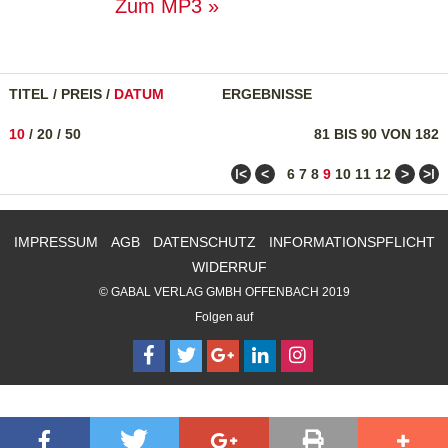
Zum MP3
TITEL
/
PREIS
/
DATUM
ERGEBNISSE
10
/
20
/
50
81 BIS 90 VON 182
ǀ<
<
>
>ǀ
6
7
8
9
10
11
12
IMPRESSUM
AGB
DATENSCHUTZ
INFORMATIONSPFLICHT
WIDERRUF
© GABAL VERLAG GMBH OFFENBACH 2019
Folgen auf