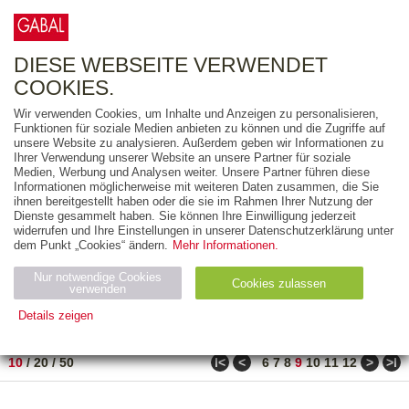
0
ARTIKEL
0.00 €
DIESE WEBSEITE VERWENDET
COOKIES.
Wir verwenden Cookies, um Inhalte und Anzeigen zu personalisieren,
FREITEXT
Funktionen für soziale Medien anbieten zu können und die Zugriffe auf
unsere Website zu analysieren. Außerdem geben wir Informationen zu
Ihrer Verwendung unserer Website an unsere Partner für soziale
AUSGABEART
Medien, Werbung und Analysen weiter. Unsere Partner führen diese
Informationen möglicherweise mit weiteren Daten zusammen, die Sie
AUS DER REIHE
ihnen bereitgestellt haben oder die sie im Rahmen Ihrer Nutzung der
Dienste gesammelt haben. Sie können Ihre Einwilligung jederzeit
widerrufen und Ihre Einstellungen in unserer Datenschutzerklärung unter
ZUM THEMA
dem Punkt „Cookies“ ändern.
Mehr Informationen.
Nur notwendige Cookies
Neuerscheinung
Bestseller
Cookies zulassen
suchen
verwenden
Details zeigen
TITEL
/
PREIS
/
DATUM
81 BIS 90 VON 182
Notwendig (2)
Statistiken (4)
Marketing (4)
ǀ<
<
>
>ǀ
10
/
20
/
50
6
7
8
9
10
11
12
Anbiet
Abl
Ty
Name
Zweck
er
auf
p
H