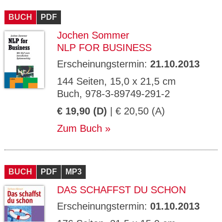
CMS_S
gabal-
Se
Wird für die Speicherung der Benutzer-
T
ESSION
verlag.
ssi
Session verwendet
T
BUCH
_ID
PDF
de
on
P
H
Jochen Sommer
gabal-
Speichert den Zustimmungsstatus des
90
GV_CO
T
verlag.
Benutzers für Cookies auf der aktuellen
Ta
OKIES
T
NLP FOR BUSINESS
de
Domäne.
ge
P
Erscheinungstermin:
21.10.2013
144 Seiten, 15,0 x 21,5 cm
Buch, 978-3-89749-291-2
€ 19,90 (D)
| € 20,50 (A)
Zum Buch
BUCH
PDF
MP3
DAS SCHAFFST DU SCHON
Erscheinungstermin:
01.10.2013