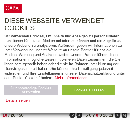
0
ARTIKEL
0.00 €
DIESE WEBSEITE VERWENDET
COOKIES.
Wir verwenden Cookies, um Inhalte und Anzeigen zu personalisieren,
FREITEXT
Funktionen für soziale Medien anbieten zu können und die Zugriffe auf
unsere Website zu analysieren. Außerdem geben wir Informationen zu
Ihrer Verwendung unserer Website an unsere Partner für soziale
AUSGABEART
Medien, Werbung und Analysen weiter. Unsere Partner führen diese
Informationen möglicherweise mit weiteren Daten zusammen, die Sie
AUS DER REIHE
ihnen bereitgestellt haben oder die sie im Rahmen Ihrer Nutzung der
Dienste gesammelt haben. Sie können Ihre Einwilligung jederzeit
widerrufen und Ihre Einstellungen in unserer Datenschutzerklärung unter
ZUM THEMA
dem Punkt „Cookies“ ändern.
Mehr Informationen.
Nur notwendige Cookies
Neuerscheinung
Bestseller
Cookies zulassen
suchen
verwenden
Details zeigen
TITEL
/
PREIS
/
DATUM
71 BIS 80 VON 182
Notwendig (2)
Statistiken (4)
Marketing (4)
ǀ<
<
>
>ǀ
10
/
20
/
50
5
6
7
8
9
10
11
Anbiet
Abl
Ty
Name
Zweck
er
auf
p
H