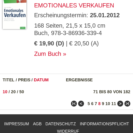
EMOTIONALES VERKAUFEN
Erscheinungstermin:
25.01.2012
168 Seiten, 21,5 x 15,0 cm
Buch, 978-3-86936-339-4
€ 19,90 (D)
| € 20,50 (A)
Zum Buch
TITEL
/
PREIS
/
DATUM
ERGEBNISSE
10
/
20
/
50
71 BIS 80 VON 182
ǀ<
<
>
>ǀ
5
6
7
8
9
10
11
IMPRESSUM
AGB
DATENSCHUTZ
INFORMATIONSPFLICHT
WIDERRUF