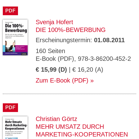
CMS_S
gabal-
Se
Wird für die Speicherung der Benutzer-
T
ESSION
verlag.
ssi
Session verwendet
T
PDF
_ID
de
on
P
H
Svenja Hofert
gabal-
Speichert den Zustimmungsstatus des
90
GV_CO
T
verlag.
Benutzers für Cookies auf der aktuellen
Ta
OKIES
T
DIE 100%-BEWERBUNG
de
Domäne.
ge
P
Erscheinungstermin:
01.08.2011
160 Seiten
E-Book (PDF), 978-3-86200-452-2
€ 15,99 (D)
| € 16,20 (A)
Zum E-Book (PDF)
PDF
Christian Görtz
MEHR UMSATZ DURCH
MARKETING-KOOPERATIONEN