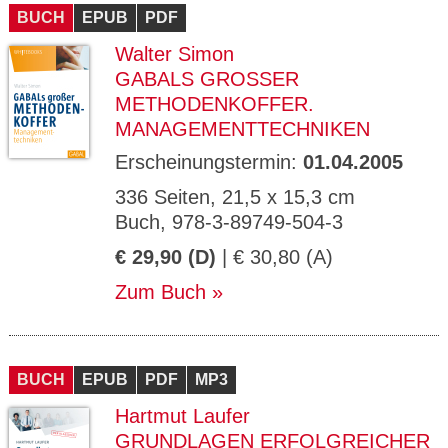
BUCH
EPUB
PDF
Walter Simon
GABALS GROSSER M
ETHODENKOFFER. M
ANAGEMENTTECHNIKEN
Erscheinungstermin:
01.04.2005
336 Seiten, 21,5 x 15,3 cm
Buch, 978-3-89749-504-3
€ 29,90 (D)
| € 30,80 (A)
Zum Buch
BUCH
EPUB
PDF
MP3
Hartmut Laufer
GRUNDLAGEN ERFOLGREICHER