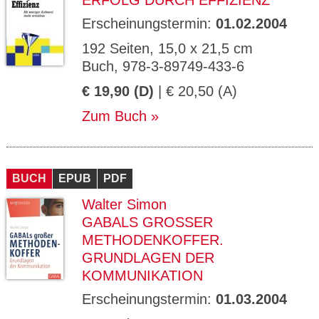
ERFOLG DURCH EFFIZIENZ
Erscheinungstermin:
01.02.2004
192 Seiten, 15,0 x 21,5 cm
Buch, 978-3-89749-433-6
€ 19,90 (D)
| € 20,50 (A)
Zum Buch
BUCH
EPUB
PDF
Walter Simon
GABALS GROSSER M
ETHODENKOFFER. G
RUNDLAGEN DER K
OMMUNIKATION
Erscheinungstermin:
01.03.2004