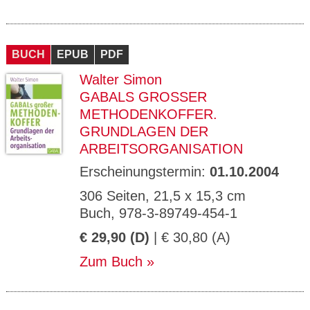
BUCH
EPUB
PDF
Walter Simon
GABALS GROSSER M
ETHODENKOFFER. G
RUNDLAGEN DER A
RBEITSORGANISATION
Erscheinungstermin:
01.10.2004
306 Seiten, 21,5 x 15,3 cm
Buch, 978-3-89749-454-1
€ 29,90 (D)
| € 30,80 (A)
Zum Buch