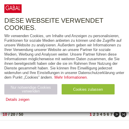
0
ARTIKEL
0.00 €
DIESE WEBSEITE VERWENDET
COOKIES.
Wir verwenden Cookies, um Inhalte und Anzeigen zu personalisieren,
FREITEXT
Funktionen für soziale Medien anbieten zu können und die Zugriffe auf
unsere Website zu analysieren. Außerdem geben wir Informationen zu
Ihrer Verwendung unserer Website an unsere Partner für soziale
AUSGABEART
Medien, Werbung und Analysen weiter. Unsere Partner führen diese
Informationen möglicherweise mit weiteren Daten zusammen, die Sie
AUS DER REIHE
ihnen bereitgestellt haben oder die sie im Rahmen Ihrer Nutzung der
Dienste gesammelt haben. Sie können Ihre Einwilligung jederzeit
widerrufen und Ihre Einstellungen in unserer Datenschutzerklärung unter
ZUM THEMA
dem Punkt „Cookies“ ändern.
Mehr Informationen.
Nur notwendige Cookies
Neuerscheinung
Bestseller
Cookies zulassen
suchen
verwenden
Details zeigen
TITEL
/
PREIS
/
DATUM
1 BIS 10 VON 182
Notwendig (2)
Statistiken (4)
Marketing (4)
>
>ǀ
10
/
20
/
50
1
2
3
4
5
6
7
Anbiet
Abl
Ty
Name
Zweck
er
auf
p
H