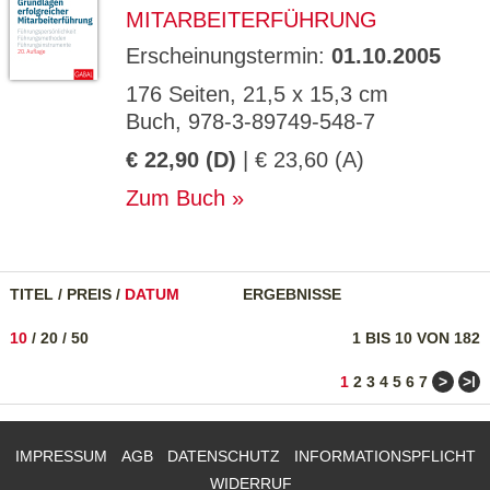
MITARBEITERFÜHRUNG
Erscheinungstermin:
01.10.2005
176 Seiten, 21,5 x 15,3 cm
Buch, 978-3-89749-548-7
€ 22,90 (D)
| € 23,60 (A)
Zum Buch
TITEL
/
PREIS
/
DATUM
ERGEBNISSE
10
/
20
/
50
1 BIS 10 VON 182
>
>ǀ
1
2
3
4
5
6
7
IMPRESSUM
AGB
DATENSCHUTZ
INFORMATIONSPFLICHT
WIDERRUF