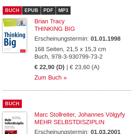
CMS_S
gabal-
Se
Wird für die Speicherung der Benutzer-
T
ESSION
verlag.
ssi
Session verwendet
T
BUCH
_ID
EPUB
de
PDF
MP3
on
P
H
Brian Tracy
gabal-
Speichert den Zustimmungsstatus des
90
GV_CO
T
verlag.
Benutzers für Cookies auf der aktuellen
Ta
OKIES
T
THINKING BIG
de
Domäne.
ge
P
Erscheinungstermin:
01.01.1998
168 Seiten, 21,5 x 15,3 cm
Buch, 978-3-930799-73-2
€ 22,90 (D)
| € 23,60 (A)
Zum Buch
BUCH
Marc Stollreiter
,
Johannes Völgyfy
MEHR SELBSTDISZIPLIN
Erscheinungstermin:
01.03.2001