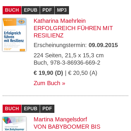
CMS_S
gabal-
Se
Wird für die Speicherung der Benutzer-
T
ESSION
verlag.
ssi
Session verwendet
T
BUCH
_ID
EPUB
de
PDF
MP3
on
P
H
Katharina Maehrlein
gabal-
Speichert den Zustimmungsstatus des
90
GV_CO
T
verlag.
Benutzers für Cookies auf der aktuellen
Ta
OKIES
T
ERFOLGREICH FÜHREN MIT
de
Domäne.
ge
P
RESILIENZ
Erscheinungstermin:
09.09.2015
224 Seiten, 21,5 x 15,3 cm
Buch, 978-3-86936-669-2
€ 19,90 (D)
| € 20,50 (A)
Zum Buch
BUCH
EPUB
PDF
Martina Mangelsdorf
VON BABYBOOMER BIS