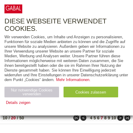
0
ARTIKEL
0.00 €
DIESE WEBSEITE VERWENDET
COOKIES.
Wir verwenden Cookies, um Inhalte und Anzeigen zu personalisieren,
FREITEXT
Funktionen für soziale Medien anbieten zu können und die Zugriffe auf
unsere Website zu analysieren. Außerdem geben wir Informationen zu
Ihrer Verwendung unserer Website an unsere Partner für soziale
AUSGABEART
Medien, Werbung und Analysen weiter. Unsere Partner führen diese
Informationen möglicherweise mit weiteren Daten zusammen, die Sie
AUS DER REIHE
ihnen bereitgestellt haben oder die sie im Rahmen Ihrer Nutzung der
Dienste gesammelt haben. Sie können Ihre Einwilligung jederzeit
widerrufen und Ihre Einstellungen in unserer Datenschutzerklärung unter
ZUM THEMA
dem Punkt „Cookies“ ändern.
Mehr Informationen.
Nur notwendige Cookies
Neuerscheinung
Bestseller
Cookies zulassen
suchen
verwenden
Details zeigen
TITEL
/
PREIS
/
DATUM
121 BIS 140 VON 182
Notwendig (2)
Statistiken (4)
Marketing (4)
ǀ<
<
>
>ǀ
10
/
20
/
50
4
5
6
7
8
9
10
Anbiet
Abl
Ty
Name
Zweck
er
auf
p
H