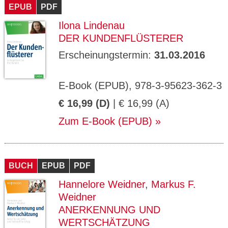
EPUB
PDF
Ilona Lindenau
DER KUNDENFLÜSTERER
Erscheinungstermin:
31.03.2016
E-Book (EPUB), 978-3-95623-362-3
€ 16,99 (D)
| € 16,99 (A)
Zum E-Book (EPUB)
BUCH
EPUB
PDF
Hannelore Weidner
,
Markus F.
Weidner
ANERKENNUNG UND
WERTSCHÄTZUNG