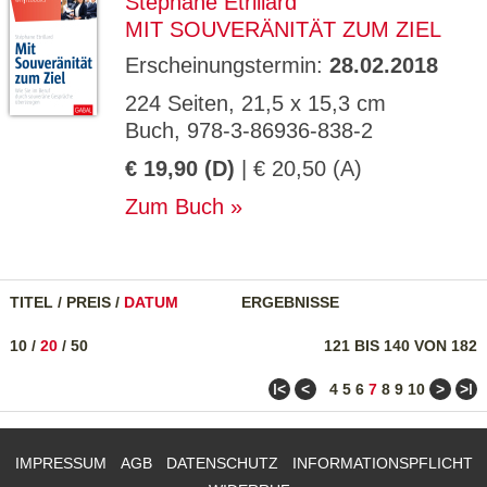
Stéphane Etrillard
MIT SOUVERÄNITÄT ZUM ZIEL
Erscheinungstermin:
28.02.2018
224 Seiten, 21,5 x 15,3 cm
Buch, 978-3-86936-838-2
€ 19,90 (D)
| € 20,50 (A)
Zum Buch
TITEL
/
PREIS
/
DATUM
ERGEBNISSE
10
/
20
/
50
121 BIS 140 VON 182
ǀ<
<
>
>ǀ
4
5
6
7
8
9
10
IMPRESSUM
AGB
DATENSCHUTZ
INFORMATIONSPFLICHT