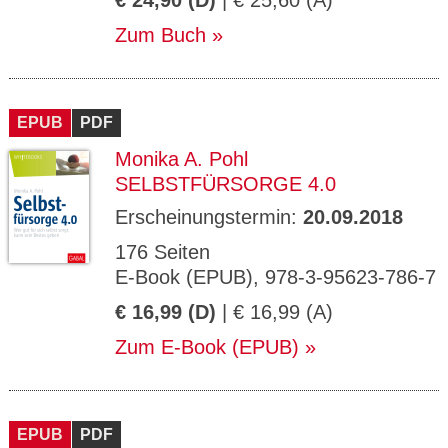
€ 24,90 (D)
| € 25,60 (A)
Zum Buch
EPUB
PDF
Monika A. Pohl
SELBSTFÜRSORGE 4.0
Erscheinungstermin:
20.09.2018
176 Seiten
E-Book (EPUB), 978-3-95623-786-7
€ 16,99 (D)
| € 16,99 (A)
Zum E-Book (EPUB)
EPUB
PDF