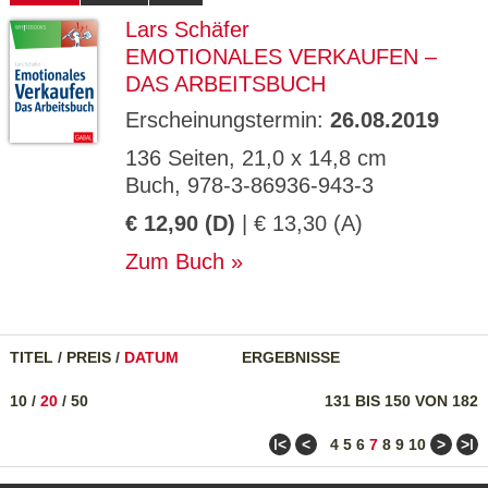
Lars Schäfer
EMOTIONALES VERKAUFEN –
DAS ARBEITSBUCH
Erscheinungstermin:
26.08.2019
136 Seiten, 21,0 x 14,8 cm
Buch, 978-3-86936-943-3
€ 12,90 (D)
| € 13,30 (A)
Zum Buch
TITEL
/
PREIS
/
DATUM
ERGEBNISSE
10
/
20
/
50
131 BIS 150 VON 182
ǀ<
<
>
>ǀ
4
5
6
7
8
9
10