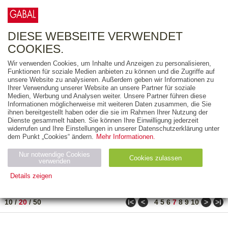
0
ARTIKEL
0.00 €
DIESE WEBSEITE VERWENDET
COOKIES.
Wir verwenden Cookies, um Inhalte und Anzeigen zu personalisieren,
FREITEXT
Funktionen für soziale Medien anbieten zu können und die Zugriffe auf
unsere Website zu analysieren. Außerdem geben wir Informationen zu
Ihrer Verwendung unserer Website an unsere Partner für soziale
AUSGABEART
Medien, Werbung und Analysen weiter. Unsere Partner führen diese
Informationen möglicherweise mit weiteren Daten zusammen, die Sie
AUS DER REIHE
ihnen bereitgestellt haben oder die sie im Rahmen Ihrer Nutzung der
Dienste gesammelt haben. Sie können Ihre Einwilligung jederzeit
widerrufen und Ihre Einstellungen in unserer Datenschutzerklärung unter
ZUM THEMA
dem Punkt „Cookies“ ändern.
Mehr Informationen.
Nur notwendige Cookies
Neuerscheinung
Bestseller
Cookies zulassen
suchen
verwenden
Details zeigen
TITEL
/
PREIS
/
DATUM
131 BIS 150 VON 182
Notwendig (2)
Statistiken (4)
Marketing (4)
ǀ<
<
>
>ǀ
10
/
20
/
50
4
5
6
7
8
9
10
Anbiet
Abl
Ty
Name
Zweck
er
auf
p
H