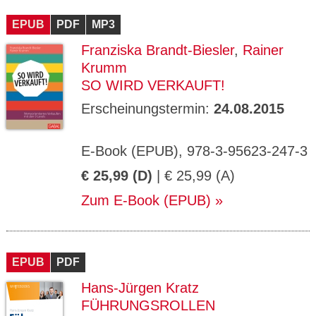
CMS_S
gabal-
Se
Wird für die Speicherung der Benutzer-
T
ESSION
verlag.
ssi
Session verwendet
T
EPUB
_ID
PDF
de
MP3
on
P
H
Franziska Brandt-Biesler
,
Rainer
gabal-
Speichert den Zustimmungsstatus des
90
GV_CO
T
verlag.
Benutzers für Cookies auf der aktuellen
Ta
OKIES
T
Krumm
de
Domäne.
ge
P
SO WIRD VERKAUFT!
Erscheinungstermin:
24.08.2015
E-Book (EPUB), 978-3-95623-247-3
€ 25,99 (D)
| € 25,99 (A)
Zum E-Book (EPUB)
EPUB
PDF
Hans-Jürgen Kratz
FÜHRUNGSROLLEN