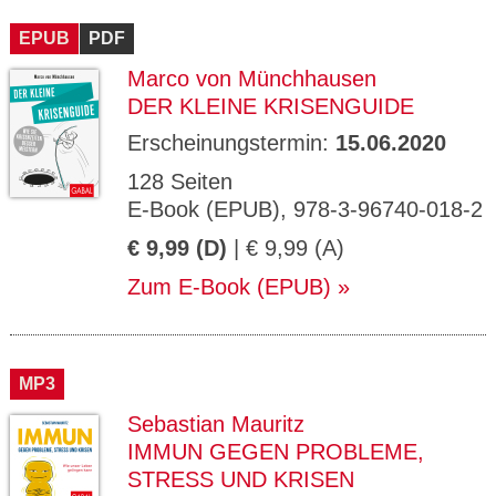
CMS_S
gabal-
Se
Wird für die Speicherung der Benutzer-
T
ESSION
verlag.
ssi
Session verwendet
T
EPUB
_ID
PDF
de
on
P
H
Marco von Münchhausen
gabal-
Speichert den Zustimmungsstatus des
90
GV_CO
T
verlag.
Benutzers für Cookies auf der aktuellen
Ta
OKIES
T
DER KLEINE KRISENGUIDE
de
Domäne.
ge
P
Erscheinungstermin:
15.06.2020
128 Seiten
E-Book (EPUB), 978-3-96740-018-2
€ 9,99 (D)
| € 9,99 (A)
Zum E-Book (EPUB)
MP3
Sebastian Mauritz
IMMUN GEGEN PROBLEME,
STRESS UND KRISEN