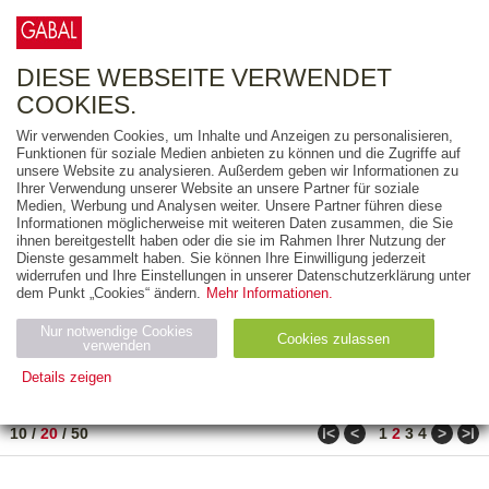
0
ARTIKEL
0.00 €
DIESE WEBSEITE VERWENDET
COOKIES.
Wir verwenden Cookies, um Inhalte und Anzeigen zu personalisieren,
FREITEXT
Funktionen für soziale Medien anbieten zu können und die Zugriffe auf
unsere Website zu analysieren. Außerdem geben wir Informationen zu
Ihrer Verwendung unserer Website an unsere Partner für soziale
AUSGABEART
Medien, Werbung und Analysen weiter. Unsere Partner führen diese
Informationen möglicherweise mit weiteren Daten zusammen, die Sie
AUS DER REIHE
ihnen bereitgestellt haben oder die sie im Rahmen Ihrer Nutzung der
Dienste gesammelt haben. Sie können Ihre Einwilligung jederzeit
widerrufen und Ihre Einstellungen in unserer Datenschutzerklärung unter
ZUM THEMA
dem Punkt „Cookies“ ändern.
Mehr Informationen.
Nur notwendige Cookies
Neuerscheinung
Bestseller
Cookies zulassen
suchen
verwenden
Details zeigen
TITEL
/
PREIS
/
DATUM
31 BIS 50 VON 80
Notwendig (2)
Statistiken (4)
Marketing (4)
ǀ<
<
>
>ǀ
10
/
20
/
50
1
2
3
4
Anbiet
Abl
Ty
Name
Zweck
er
auf
p
H