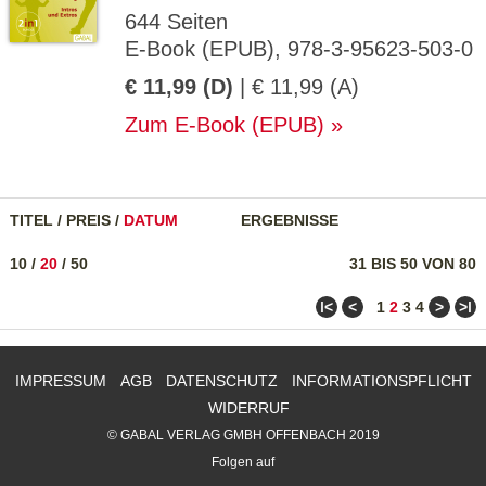
644 Seiten
E-Book (EPUB), 978-3-95623-503-0
€ 11,99 (D)
| € 11,99 (A)
Zum E-Book (EPUB)
TITEL
/
PREIS
/
DATUM
ERGEBNISSE
10
/
20
/
50
31 BIS 50 VON 80
ǀ<
<
>
>ǀ
1
2
3
4
IMPRESSUM
AGB
DATENSCHUTZ
INFORMATIONSPFLICHT
WIDERRUF
© GABAL VERLAG GMBH OFFENBACH 2019
Folgen auf