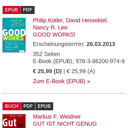
CMS_S
gabal-
Se
Wird für die Speicherung der Benutzer-
T
ESSION
verlag.
ssi
Session verwendet
T
EPUB
_ID
PDF
de
on
P
H
Philip Kotler
,
David Hessekiel
,
gabal-
Speichert den Zustimmungsstatus des
90
GV_CO
T
verlag.
Benutzers für Cookies auf der aktuellen
Ta
OKIES
T
Nancy R. Lee
de
Domäne.
ge
P
GOOD WORKS!
Erscheinungstermin:
26.03.2013
352 Seiten
E-Book (EPUB), 978-3-86200-974-9
€ 25,99 (D)
| € 25,99 (A)
Zum E-Book (EPUB)
BUCH
PDF
EPUB
Markus F. Weidner
GUT IST NICHT GENUG