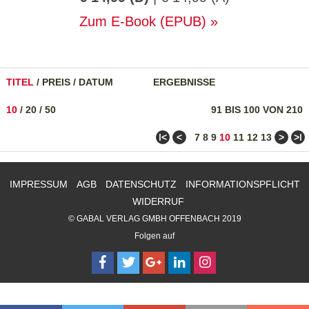
Zum E-Book (EPUB)
TITEL
/
PREIS
/
DATUM
ERGEBNISSE
10
/
20
/
50
91 BIS 100 VON 210
ǀ<
<
>
>ǀ
7
8
9
10
11
12
13
IMPRESSUM
AGB
DATENSCHUTZ
INFORMATIONSPFLICHT
WIDERRUF
© GABAL VERLAG GMBH OFFENBACH 2019
Folgen auf