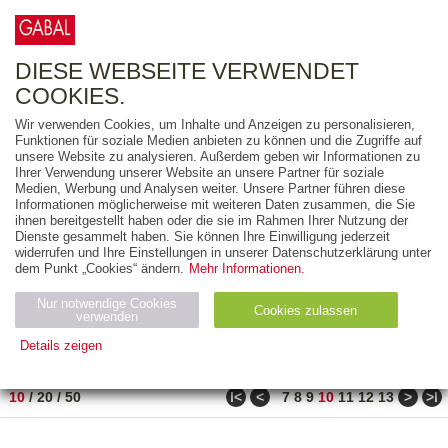
0
ARTIKEL
0.00 €
DIESE WEBSEITE VERWENDET
COOKIES.
Wir verwenden Cookies, um Inhalte und Anzeigen zu personalisieren,
FREITEXT
Funktionen für soziale Medien anbieten zu können und die Zugriffe auf
unsere Website zu analysieren. Außerdem geben wir Informationen zu
Ihrer Verwendung unserer Website an unsere Partner für soziale
AUSGABEART
Medien, Werbung und Analysen weiter. Unsere Partner führen diese
Informationen möglicherweise mit weiteren Daten zusammen, die Sie
AUS DER REIHE
ihnen bereitgestellt haben oder die sie im Rahmen Ihrer Nutzung der
Dienste gesammelt haben. Sie können Ihre Einwilligung jederzeit
widerrufen und Ihre Einstellungen in unserer Datenschutzerklärung unter
ZUM THEMA
dem Punkt „Cookies“ ändern.
Mehr Informationen.
Nur notwendige Cookies
Neuerscheinung
Bestseller
Cookies zulassen
suchen
verwenden
Details zeigen
TITEL
/
PREIS
/
DATUM
91 BIS 100 VON 210
Notwendig (2)
Statistiken (4)
Marketing (4)
ǀ<
<
>
>ǀ
10
/
20
/
50
7
8
9
10
11
12
13
Anbiet
Abl
Ty
Name
Zweck
er
auf
p
H