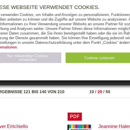
RIGHTS
PRESSE
HANDEL
FÜR UNTERNEHMEN
NEWSL
IESE WEBSEITE VERWENDET COOKIES.
 verwenden Cookies, um Inhalte und Anzeigen zu personalisieren, Funktionen 
ien anbieten zu können und die Zugriffe auf unsere Website zu analysieren
 Informationen zu Ihrer Verwendung unserer Website an unsere Partner für soz
bung und Analysen weiter. Unsere Partner führen diese Informationen möglic
THEMEN
AUTOREN
VERLAG
teren Daten zusammen, die Sie ihnen bereitgestellt haben oder die sie im Ra
zung der Dienste gesammelt haben. Sie können Ihre Einwilligung jederzeit wid
OKS
AUDIO-CDS
MP3
NON-BOOKS
stellungen in unserer Datenschutzerklärung unter dem Punkt „Cookies“ ändern
ormationen.
AUSGABEART
AUS DER REIHE
Nur notwendige Cookies
Cookies zulassen
verwenden
eller
Statistiken (4)
Marketing (4)
Anbieter
Zweck
RGEBNISSE
121 BIS 140 VON 210
10
/
20
/
50
gabal-
N_ID
Wird für die Speicherung der Benutzer-Session verwendet
verlag.de
gabal-
Speichert den Zustimmungsstatus des Benutzers für Cookies
verlag.de
auf der aktuellen Domäne.
PDF
ver Errichiello
Jeannine Hale