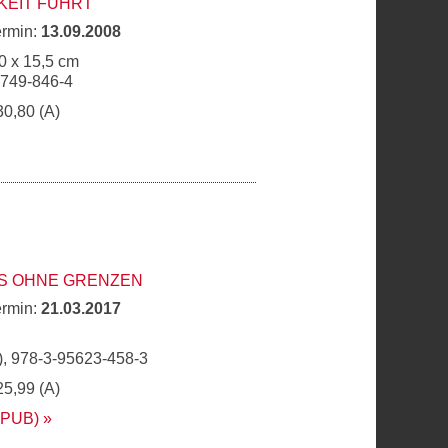
KEIT FÜHRT
ermin:
13.09.2008
0 x 15,5 cm
9749-846-4
30,80 (A)
S OHNE GRENZEN
ermin:
21.03.2017
, 978-3-95623-458-3
25,99 (A)
EPUB)