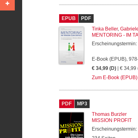
EPUB
PDF
Tinka Beller
,
Gabriel
MENTORING - IM 
Erscheinungstermin:
E-Book (EPUB), 978
€ 34,99 (D)
| € 34,99 
Zum E-Book (EPUB)
PDF
MP3
Thomas Burzler
MISSION PROFIT
Erscheinungstermin: