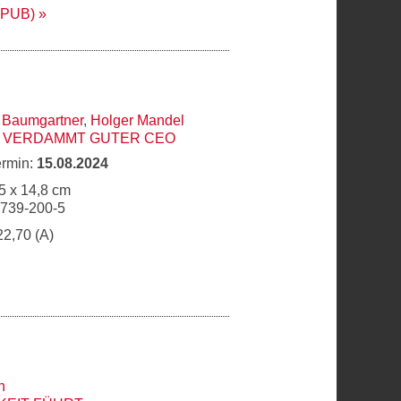
EPUB)
 Baumgartner
,
Holger Mandel
N VERDAMMT GUTER CEO
ermin:
15.08.2024
5 x 14,8 cm
6739-200-5
22,70 (A)
h