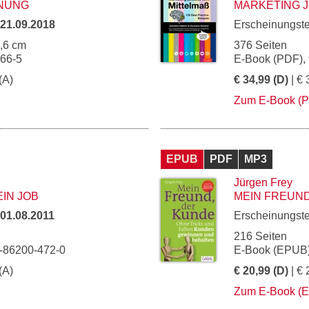
INUNG
MARKETING J
21.09.2018
Erscheinungst
5,6 cm
376 Seiten
866-5
E-Book (PDF),
(A)
€ 34,99 (D)
| € 
Zum E-Book (
EPUB
PDF
MP3
Jürgen Frey
IN JOB
MEIN FREUND
01.08.2011
Erscheinungst
216 Seiten
3-86200-472-0
E-Book (EPUB)
(A)
€ 20,99 (D)
| € 
Zum E-Book (