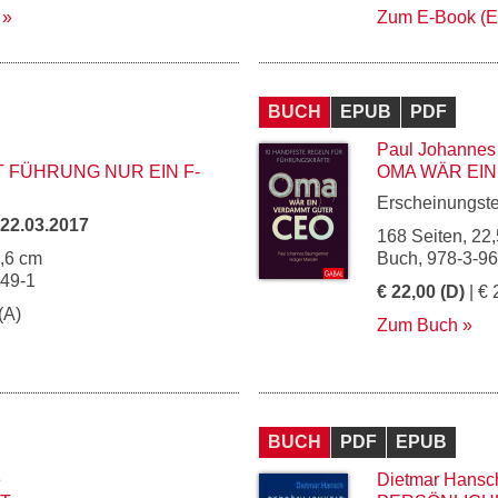
Zum E-Book (
BUCH
EPUB
PDF
Paul Johannes
T FÜHRUNG NUR EIN F-
OMA WÄR EI
Erscheinungst
22.03.2017
168 Seiten, 22,
5,6 cm
Buch, 978-3-9
749-1
€ 22,00 (D)
| € 
(A)
Zum Buch
BUCH
PDF
EPUB
e
Dietmar Hansc