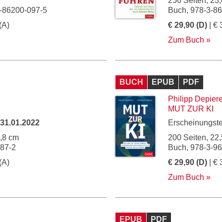
256 Seiten, 23,
3-86200-097-5
Buch, 978-3-8
(A)
€ 29,90 (D)
| € 
Zum Buch
BUCH
EPUB
PDF
Philipp Depier
MUT ZUR KI
31.01.2022
Erscheinungst
4,8 cm
200 Seiten, 22,
087-2
Buch, 978-3-9
(A)
€ 29,90 (D)
| € 
Zum Buch
EPUB
PDF