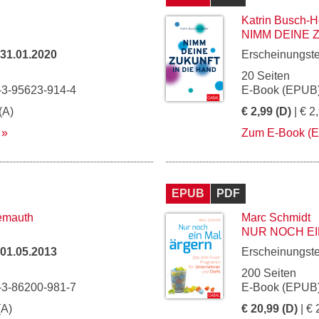
Katrin Busch-H
NIMM DEINE 
31.01.2020
Erscheinungst
20 Seiten
-3-95623-914-4
E-Book (EPUB)
(A)
€ 2,99 (D)
| € 2
Zum E-Book (
EPUB
PDF
iemauth
Marc Schmidt
NUR NOCH E
01.05.2013
Erscheinungst
200 Seiten
-3-86200-981-7
E-Book (EPUB)
(A)
€ 20,99 (D)
| € 