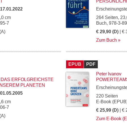
T
PERSÖNLICH
17.01.2022
Erscheinungst
4,0 cm
264 Seiten, 23,
095-7
Buch, 978-3-8
(A)
€ 29,90 (D)
| € 
Zum Buch
EPUB
PDF
Peter Ivanov
- DAS ERFOLGREICHSTE
POWERTEAM
UNSEREM PLANETEN
Erscheinungst
01.05.2005
220 Seiten
5,6 cm
E-Book (EPUB)
506-7
€ 25,99 (D)
| € 
(A)
Zum E-Book (