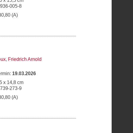
0 x 15,5 cm
6936-005-8
30,80 (A)
eux
,
Friedrich Arnold
ermin:
19.03.2026
5 x 14,8 cm
6739-273-9
30,80 (A)