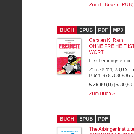
Zum E-Book (EPUB)
BUCH
EPUB
PDF
MP3
Carsten K. Rath
OHNE FREIHEIT IS
WORT
Erscheinungstermin:
256 Seiten, 23,0 x 1
Buch, 978-3-86936-
€ 29,90 (D)
| € 30,80 
Zum Buch
BUCH
EPUB
PDF
The Arbinger Institut