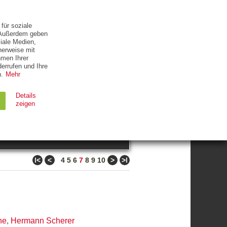
ETTER
KONTAKT
für soziale
. Außerdem geben
iale Medien,
herweise mit
hmen Ihrer
errufen und Ihre
.
Mehr
ZUM THEMA
Details
zeigen
suchen
Ablauf
Typ
ǀ<
<
>
>ǀ
4
5
6
7
8
9
10
Session
HTTP
90 Tage
HTTP
ne
,
Hermann Scherer