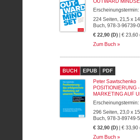
OUTWARD MINDSE
Erscheinungstermin:
224 Seiten, 21,5 x 1
Buch, 978-3-96739-
€ 22,90 (D)
| € 23,60 
Zum Buch
BUCH
EPUB
PDF
Peter Sawtschenko
POSITIONIERUNG 
MARKETING AUF 
Erscheinungstermin:
296 Seiten, 23,0 x 1
Buch, 978-3-89749-
€ 32,90 (D)
| € 33,90 
Zum Buch