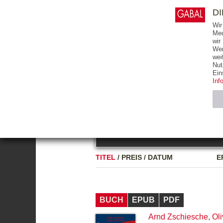
0
ARTIKEL
0.00 €
D
Wir
Med
wir
Wer
START
BÜCHER
wei
Nut
GESAMTVERZEICHNIS
BÜCHER
E-BO
Ein
Inf
FREITEXT
Neuerscheinung
Bests
Notwendig (2)
Name
TITEL
/
PREIS
/
DATUM
E
CMS_SESSIO
GV_COOKIES
BUCH
EPUB
PDF
Arnd Zschiesche
,
Oli