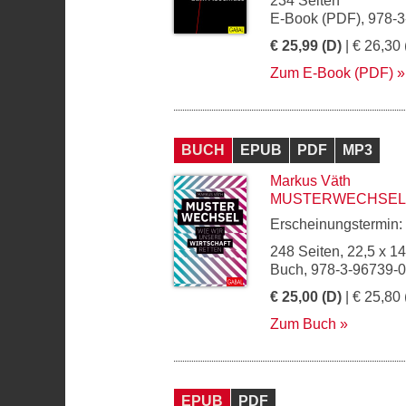
234 Seiten
E-Book (PDF), 978-
€ 25,99 (D)
| € 26,30 
Zum E-Book (PDF)
BUCH
EPUB
PDF
MP3
Markus Väth
MUSTERWECHSEL
Erscheinungstermin:
248 Seiten, 22,5 x 1
Buch, 978-3-96739-
€ 25,00 (D)
| € 25,80 
Zum Buch
EPUB
PDF