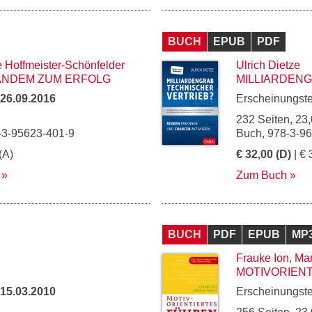
BUCH
EPUB
PDF
e Hoffmeister-Schönfelder
Ulrich Dietze
TANDEM ZUM ERFOLG
MILLIARDEN
26.09.2016
Erscheinungst
232 Seiten, 23,
-3-95623-401-9
Buch, 978-3-9
(A)
€ 32,00 (D)
| € 
Zum Buch
BUCH
PDF
EPUB
MP
Frauke Ion
,
Mar
MOTIVORIEN
15.03.2010
Erscheinungst