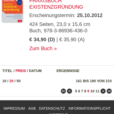
PRAXISBUCH
EXISTENZGRÜNDUNG
Erscheinungstermin:
25.10.2012
424 Seiten, 23,0 x 15,6 cm
Buch, 978-3-86936-436-0
€ 34,90 (D)
| € 35,90 (A)
Zum Buch
TITEL
/
PREIS
/
DATUM
ERGEBNISSE
10
/
20
/
50
161 BIS 180 VON 210
ǀ<
<
>
>ǀ
5
6
7
8
9
10
11
IMPRESSUM
AGB
DATENSCHUTZ
INFORMATIONSPFLICHT