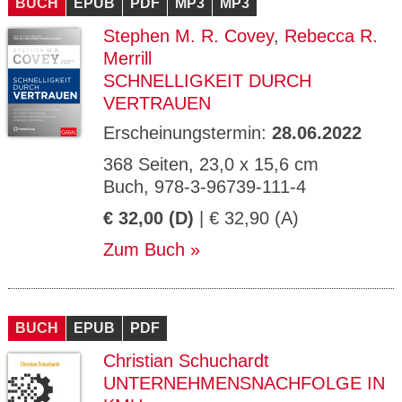
BUCH
EPUB
PDF
MP3
MP3
Stephen M. R. Covey
,
Rebecca R.
Merrill
SCHNELLIGKEIT DURCH
VERTRAUEN
Erscheinungstermin:
28.06.2022
368 Seiten, 23,0 x 15,6 cm
Buch, 978-3-96739-111-4
€ 32,00 (D)
| € 32,90 (A)
Zum Buch
BUCH
EPUB
PDF
Christian Schuchardt
UNTERNEHMENSNACHFOLGE IN