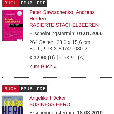
BUCH
EPUB
PDF
Peter Sawtschenko
,
Andreas
Herden
RASIERTE STACHELBEEREN
Erscheinungstermin:
01.01.2000
264 Seiten, 23,0 x 15,6 cm
Buch, 978-3-89749-080-2
€ 32,90 (D)
| € 33,90 (A)
Zum Buch
BUCH
EPUB
PDF
Angelika Höcker
BUSINESS HERO
Erscheinungstermin:
18.08.2010