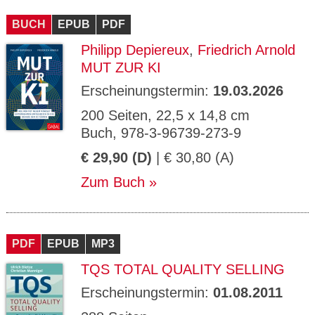
CMS_S
gabal-
Se
Wird für die Speicherung der Benutzer-
T
ESSION
verlag.
ssi
Session verwendet
T
BUCH
_ID
EPUB
de
PDF
on
P
H
Philipp Depiereux
,
Friedrich Arnold
gabal-
Speichert den Zustimmungsstatus des
90
GV_CO
T
verlag.
Benutzers für Cookies auf der aktuellen
Ta
OKIES
T
MUT ZUR KI
de
Domäne.
ge
P
Erscheinungstermin:
19.03.2026
200 Seiten, 22,5 x 14,8 cm
Buch, 978-3-96739-273-9
€ 29,90 (D)
| € 30,80 (A)
Zum Buch
PDF
EPUB
MP3
TQS TOTAL QUALITY SELLING
Erscheinungstermin:
01.08.2011