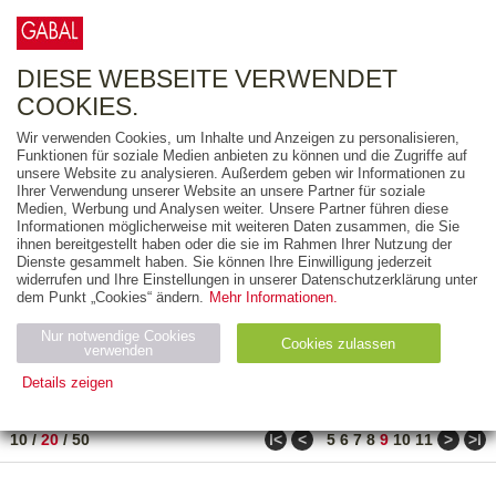
0
ARTIKEL
0.00 €
DIESE WEBSEITE VERWENDET
COOKIES.
Wir verwenden Cookies, um Inhalte und Anzeigen zu personalisieren,
FREITEXT
Funktionen für soziale Medien anbieten zu können und die Zugriffe auf
unsere Website zu analysieren. Außerdem geben wir Informationen zu
Ihrer Verwendung unserer Website an unsere Partner für soziale
AUSGABEART
Medien, Werbung und Analysen weiter. Unsere Partner führen diese
Informationen möglicherweise mit weiteren Daten zusammen, die Sie
AUS DER REIHE
ihnen bereitgestellt haben oder die sie im Rahmen Ihrer Nutzung der
Dienste gesammelt haben. Sie können Ihre Einwilligung jederzeit
widerrufen und Ihre Einstellungen in unserer Datenschutzerklärung unter
ZUM THEMA
dem Punkt „Cookies“ ändern.
Mehr Informationen.
Nur notwendige Cookies
Neuerscheinung
Bestseller
Cookies zulassen
suchen
verwenden
Details zeigen
TITEL
/
PREIS
/
DATUM
161 BIS 180 VON 210
Notwendig (2)
Statistiken (4)
Marketing (4)
ǀ<
<
>
>ǀ
10
/
20
/
50
5
6
7
8
9
10
11
Anbiet
Abl
Ty
Name
Zweck
er
auf
p
H