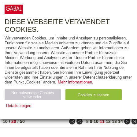
0
ARTIKEL
0.00 €
DIESE WEBSEITE VERWENDET
COOKIES.
Wir verwenden Cookies, um Inhalte und Anzeigen zu personalisieren,
FREITEXT
Funktionen für soziale Medien anbieten zu können und die Zugriffe auf
unsere Website zu analysieren. Außerdem geben wir Informationen zu
Ihrer Verwendung unserer Website an unsere Partner für soziale
AUSGABEART
Medien, Werbung und Analysen weiter. Unsere Partner führen diese
Informationen möglicherweise mit weiteren Daten zusammen, die Sie
AUS DER REIHE
ihnen bereitgestellt haben oder die sie im Rahmen Ihrer Nutzung der
Dienste gesammelt haben. Sie können Ihre Einwilligung jederzeit
widerrufen und Ihre Einstellungen in unserer Datenschutzerklärung unter
ZUM THEMA
dem Punkt „Cookies“ ändern.
Mehr Informationen.
Nur notwendige Cookies
Neuerscheinung
Bestseller
Cookies zulassen
suchen
verwenden
Details zeigen
TITEL
/
PREIS
/
DATUM
201 BIS 220 VON 288
Notwendig (2)
Statistiken (4)
Marketing (4)
ǀ<
<
>
>ǀ
10
/
20
/
50
8
9
10
11
12
13
14
Anbiet
Abl
Ty
Name
Zweck
er
auf
p
H