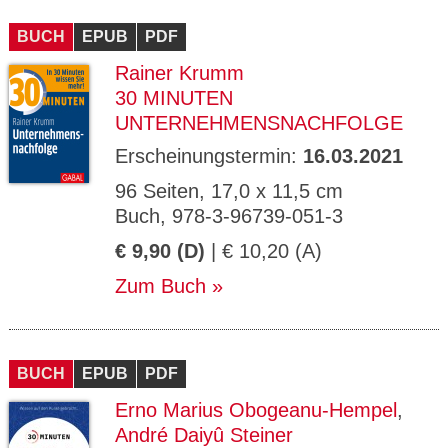
BUCH
EPUB
PDF
Rainer Krumm
30 MINUTEN
UNTERNEHMENSNACHFOLGE
Erscheinungstermin:
16.03.2021
96 Seiten, 17,0 x 11,5 cm
Buch, 978-3-96739-051-3
€ 9,90 (D)
| € 10,20 (A)
Zum Buch
BUCH
EPUB
PDF
Erno Marius Obogeanu-Hempel
,
André Daiyû Steiner