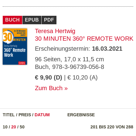
BUCH
EPUB
PDF
Teresa Hertwig
30 MINUTEN 360° REMOTE WORK
Erscheinungstermin:
16.03.2021
96 Seiten, 17,0 x 11,5 cm
Buch, 978-3-96739-056-8
€ 9,90 (D)
| € 10,20 (A)
Zum Buch
TITEL
/
PREIS
/
DATUM
ERGEBNISSE
10
/
20
/
50
201 BIS 220 VON 288