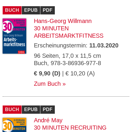
CMS_S
gabal-
Se
Wird für die Speicherung der Benutzer-
T
ESSION
verlag.
ssi
Session verwendet
T
BUCH
_ID
EPUB
de
PDF
on
P
H
Hans-Georg Willmann
gabal-
Speichert den Zustimmungsstatus des
90
GV_CO
T
verlag.
Benutzers für Cookies auf der aktuellen
Ta
OKIES
T
30 MINUTEN
de
Domäne.
ge
P
ARBEITSMARKTFITNESS
Erscheinungstermin:
11.03.2020
96 Seiten, 17,0 x 11,5 cm
Buch, 978-3-86936-977-8
€ 9,90 (D)
| € 10,20 (A)
Zum Buch
BUCH
EPUB
PDF
André May
30 MINUTEN RECRUITING