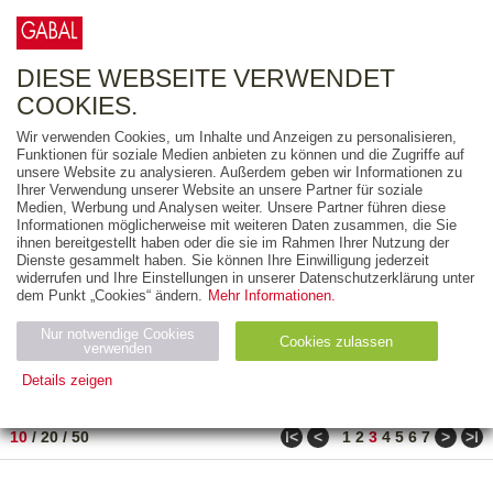
0
ARTIKEL
0.00 €
DIESE WEBSEITE VERWENDET
COOKIES.
Wir verwenden Cookies, um Inhalte und Anzeigen zu personalisieren,
FREITEXT
Funktionen für soziale Medien anbieten zu können und die Zugriffe auf
unsere Website zu analysieren. Außerdem geben wir Informationen zu
Ihrer Verwendung unserer Website an unsere Partner für soziale
AUSGABEART
Medien, Werbung und Analysen weiter. Unsere Partner führen diese
Informationen möglicherweise mit weiteren Daten zusammen, die Sie
AUS DER REIHE
ihnen bereitgestellt haben oder die sie im Rahmen Ihrer Nutzung der
Dienste gesammelt haben. Sie können Ihre Einwilligung jederzeit
widerrufen und Ihre Einstellungen in unserer Datenschutzerklärung unter
ZUM THEMA
dem Punkt „Cookies“ ändern.
Mehr Informationen.
Nur notwendige Cookies
Neuerscheinung
Bestseller
Cookies zulassen
suchen
verwenden
Details zeigen
TITEL
/
PREIS
/
DATUM
21 BIS 30 VON 288
Notwendig (2)
Statistiken (4)
Marketing (4)
ǀ<
<
>
>ǀ
10
/
20
/
50
1
2
3
4
5
6
7
Anbiet
Abl
Ty
Name
Zweck
er
auf
p
H