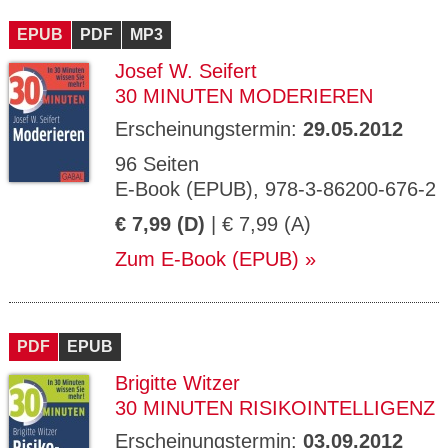
CMS_S
gabal-
Se
Wird für die Speicherung der Benutzer-
T
ESSION
verlag.
ssi
Session verwendet
T
EPUB
_ID
PDF
de
MP3
on
P
H
Josef W. Seifert
gabal-
Speichert den Zustimmungsstatus des
90
GV_CO
T
verlag.
Benutzers für Cookies auf der aktuellen
Ta
OKIES
T
30 MINUTEN MODERIEREN
de
Domäne.
ge
P
Erscheinungstermin:
29.05.2012
96 Seiten
E-Book (EPUB), 978-3-86200-676-2
€ 7,99 (D)
| € 7,99 (A)
Zum E-Book (EPUB)
PDF
EPUB
Brigitte Witzer
30 MINUTEN RISIKOINTELLIGENZ
Erscheinungstermin:
03.09.2012