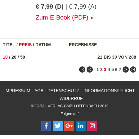
€ 7,99 (D)
| € 7,99 (A)
Zum E-Book (PDF)
TITEL
/
PREIS
/
DATUM
ERGEBNISSE
10
/
20
/
50
21 BIS 30 VON 288
ǀ<
<
>
>ǀ
1
2
3
4
5
6
7
IMPRESSUM
AGB
DATENSCHUTZ
INFORMATIONSPFLICHT
WIDERRUF
© GABAL VERLAG GMBH OFFENBACH 2019
Folgen auf