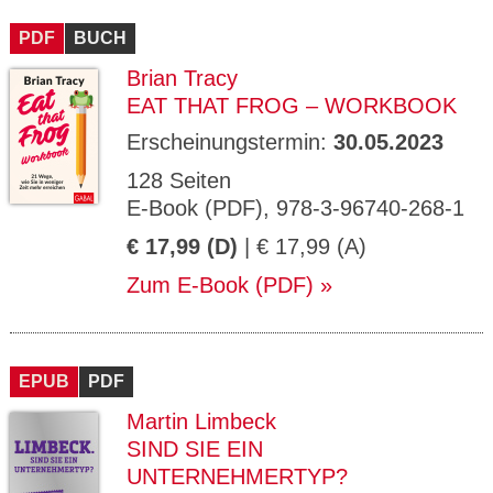
CMS_S
gabal-
Se
Wird für die Speicherung der Benutzer-
T
ESSION
verlag.
ssi
Session verwendet
T
PDF
_ID
BUCH
de
on
P
H
Brian Tracy
gabal-
Speichert den Zustimmungsstatus des
90
GV_CO
T
verlag.
Benutzers für Cookies auf der aktuellen
Ta
OKIES
T
EAT THAT FROG – WORKBOOK
de
Domäne.
ge
P
Erscheinungstermin:
30.05.2023
128 Seiten
E-Book (PDF), 978-3-96740-268-1
€ 17,99 (D)
| € 17,99 (A)
Zum E-Book (PDF)
EPUB
PDF
Martin Limbeck
SIND SIE EIN
UNTERNEHMERTYP?