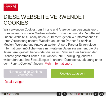
0
ARTIKEL
0.00 €
DIESE WEBSEITE VERWENDET
COOKIES.
Wir verwenden Cookies, um Inhalte und Anzeigen zu personalisieren,
FREITEXT
Funktionen für soziale Medien anbieten zu können und die Zugriffe auf
unsere Website zu analysieren. Außerdem geben wir Informationen zu
Ihrer Verwendung unserer Website an unsere Partner für soziale
AUSGABEART
Medien, Werbung und Analysen weiter. Unsere Partner führen diese
Informationen möglicherweise mit weiteren Daten zusammen, die Sie
AUS DER REIHE
ihnen bereitgestellt haben oder die sie im Rahmen Ihrer Nutzung der
Dienste gesammelt haben. Sie können Ihre Einwilligung jederzeit
widerrufen und Ihre Einstellungen in unserer Datenschutzerklärung unter
ZUM THEMA
dem Punkt „Cookies“ ändern.
Mehr Informationen.
Nur notwendige Cookies
Neuerscheinung
Bestseller
Cookies zulassen
suchen
verwenden
Details zeigen
TITEL
/
PREIS
/
DATUM
141 BIS 160 VON 917
Notwendig (2)
Statistiken (4)
Marketing (4)
ǀ<
<
>
>ǀ
10
/
20
/
50
5
6
7
8
9
10
11
Anbiet
Abl
Ty
Name
Zweck
er
auf
p
H