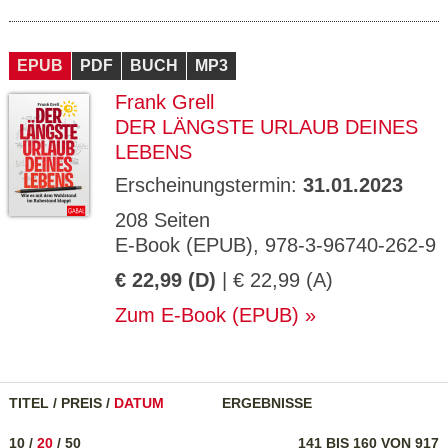
EPUB
PDF
BUCH
MP3
Frank Grell
DER LÄNGSTE URLAUB DEINES
LEBENS
Erscheinungstermin:
31.01.2023
208 Seiten
E-Book (EPUB), 978-3-96740-262-9
€ 22,99 (D)
| € 22,99 (A)
Zum E-Book (EPUB)
TITEL
/
PREIS
/
DATUM
ERGEBNISSE
10
/
20
/
50
141 BIS 160 VON 917