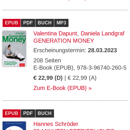
EPUB
PDF
BUCH
MP3
Valentina Dapunt
,
Daniela Landgraf
GENERATION MONEY
Erscheinungstermin:
28.03.2023
208 Seiten
E-Book (EPUB), 978-3-96740-260-5
€ 22,99 (D)
| € 22,99 (A)
Zum E-Book (EPUB)
EPUB
PDF
BUCH
Hannes Schröder