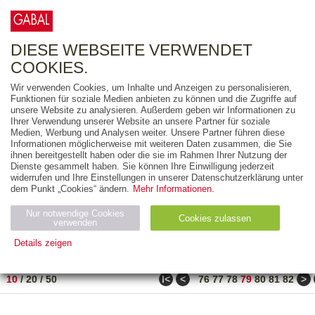
0
ARTIKEL
0.00 €
DIESE WEBSEITE VERWENDET
COOKIES.
Wir verwenden Cookies, um Inhalte und Anzeigen zu personalisieren,
FREITEXT
Funktionen für soziale Medien anbieten zu können und die Zugriffe auf
unsere Website zu analysieren. Außerdem geben wir Informationen zu
Ihrer Verwendung unserer Website an unsere Partner für soziale
AUSGABEART
Medien, Werbung und Analysen weiter. Unsere Partner führen diese
Informationen möglicherweise mit weiteren Daten zusammen, die Sie
AUS DER REIHE
ihnen bereitgestellt haben oder die sie im Rahmen Ihrer Nutzung der
Dienste gesammelt haben. Sie können Ihre Einwilligung jederzeit
widerrufen und Ihre Einstellungen in unserer Datenschutzerklärung unter
ZUM THEMA
dem Punkt „Cookies“ ändern.
Mehr Informationen.
Nur notwendige Cookies
Neuerscheinung
Bestseller
Cookies zulassen
suchen
verwenden
Details zeigen
TITEL
/
PREIS
/
DATUM
781 BIS 790 VON 917
Notwendig (2)
Statistiken (4)
Marketing (4)
ǀ<
<
>
10
/
20
/
50
76
77
78
79
80
81
82
Anbiet
Abl
Ty
Name
Zweck
er
auf
p
H