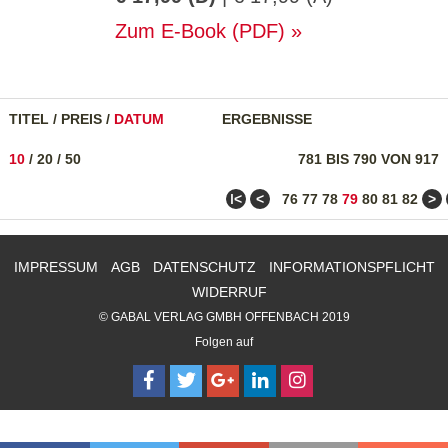
Zum E-Book (PDF)
TITEL
/
PREIS
/
DATUM
ERGEBNISSE
10
/
20
/
50
781 BIS 790 VON 917
ǀ<
<
>
76
77
78
79
80
81
82
IMPRESSUM
AGB
DATENSCHUTZ
INFORMATIONSPFLICHT
WIDERRUF
© GABAL VERLAG GMBH OFFENBACH 2019
Folgen auf