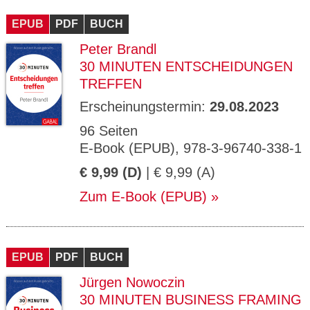
CMS_S
gabal-
Se
Wird für die Speicherung der Benutzer-
T
ESSION
verlag.
ssi
Session verwendet
T
EPUB
_ID
PDF
de
BUCH
on
P
H
Peter Brandl
gabal-
Speichert den Zustimmungsstatus des
90
GV_CO
T
verlag.
Benutzers für Cookies auf der aktuellen
Ta
OKIES
T
30 MINUTEN ENTSCHEIDUNGEN
de
Domäne.
ge
P
TREFFEN
Erscheinungstermin:
29.08.2023
96 Seiten
E-Book (EPUB), 978-3-96740-338-1
€ 9,99 (D)
| € 9,99 (A)
Zum E-Book (EPUB)
EPUB
PDF
BUCH
Jürgen Nowoczin
30 MINUTEN BUSINESS FRAMING