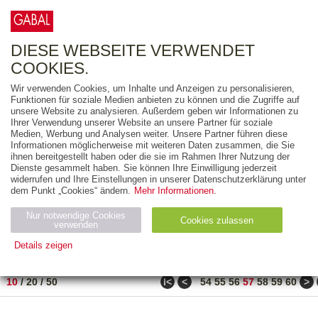
0
ARTIKEL
0.00 €
DIESE WEBSEITE VERWENDET
COOKIES.
Wir verwenden Cookies, um Inhalte und Anzeigen zu personalisieren,
FREITEXT
Funktionen für soziale Medien anbieten zu können und die Zugriffe auf
unsere Website zu analysieren. Außerdem geben wir Informationen zu
Ihrer Verwendung unserer Website an unsere Partner für soziale
AUSGABEART
Medien, Werbung und Analysen weiter. Unsere Partner führen diese
Informationen möglicherweise mit weiteren Daten zusammen, die Sie
AUS DER REIHE
ihnen bereitgestellt haben oder die sie im Rahmen Ihrer Nutzung der
Dienste gesammelt haben. Sie können Ihre Einwilligung jederzeit
widerrufen und Ihre Einstellungen in unserer Datenschutzerklärung unter
ZUM THEMA
dem Punkt „Cookies“ ändern.
Mehr Informationen.
Nur notwendige Cookies
Neuerscheinung
Bestseller
Cookies zulassen
suchen
verwenden
Details zeigen
TITEL
/
PREIS
/
DATUM
561 BIS 570 VON 917
Notwendig (2)
Statistiken (4)
Marketing (4)
ǀ<
<
>
10
/
20
/
50
54
55
56
57
58
59
60
Anbiet
Abl
Ty
Name
Zweck
er
auf
p
H