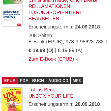
Christiana Thiede
,
Ulrich Dietze
REKLAMATIONEN
LÖSUNGSORIENTIERT
BEARBEITEN
Erscheinungstermin:
24.09.2018
208 Seiten
E-Book (EPUB), 978-3-95623-788-1
€ 19,99 (D)
| € 19,99 (A)
Zum E-Book (EPUB)
EPUB
PDF
BUCH
AUDIO-CD
MP3
Tobias Beck
UNBOX YOUR LIFE!
Erscheinungstermin:
28.09.2018