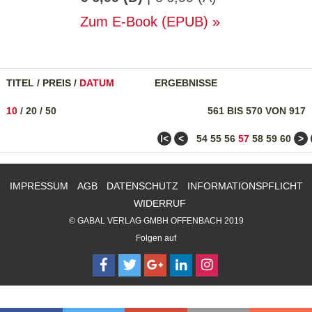
Zum E-Book (EPUB)
TITEL
/
PREIS
/
DATUM
ERGEBNISSE
10
/
20
/
50
561 BIS 570 VON 917
ǀ<
<
>
54
55
56
57
58
59
60
IMPRESSUM
AGB
DATENSCHUTZ
INFORMATIONSPFLICHT
WIDERRUF
© GABAL VERLAG GMBH OFFENBACH 2019
Folgen auf