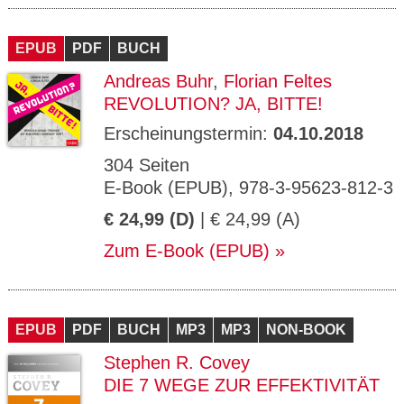
EPUB
PDF
BUCH
Andreas Buhr
,
Florian Feltes
REVOLUTION? JA, BITTE!
Erscheinungstermin:
04.10.2018
304 Seiten
E-Book (EPUB), 978-3-95623-812-3
€ 24,99 (D)
| € 24,99 (A)
Zum E-Book (EPUB)
EPUB
PDF
BUCH
MP3
MP3
NON-BOOK
Stephen R. Covey
DIE 7 WEGE ZUR EFFEKTIVITÄT