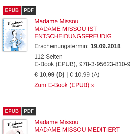
CMS_S
gabal-
Se
Wird für die Speicherung der Benutzer-
T
ESSION
verlag.
ssi
Session verwendet
T
EPUB
_ID
PDF
de
on
P
H
Madame Missou
gabal-
Speichert den Zustimmungsstatus des
90
GV_CO
T
verlag.
Benutzers für Cookies auf der aktuellen
Ta
OKIES
T
MADAME MISSOU IST
de
Domäne.
ge
P
ENTSCHEIDUNGSFREUDIG
Erscheinungstermin:
19.09.2018
112 Seiten
E-Book (EPUB), 978-3-95623-810-9
€ 10,99 (D)
| € 10,99 (A)
Zum E-Book (EPUB)
EPUB
PDF
Madame Missou
MADAME MISSOU MEDITIERT