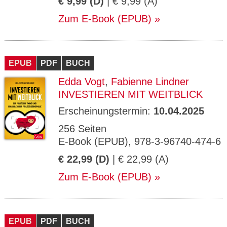
€ 9,99 (D)
| € 9,99 (A)
Zum E-Book (EPUB)
EPUB
PDF
BUCH
Edda Vogt
,
Fabienne Lindner
INVESTIEREN MIT WEITBLICK
Erscheinungstermin:
10.04.2025
256 Seiten
E-Book (EPUB), 978-3-96740-474-6
€ 22,99 (D)
| € 22,99 (A)
Zum E-Book (EPUB)
EPUB
PDF
BUCH