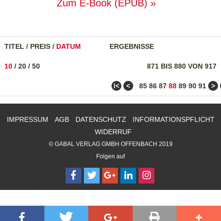
Zum E-Book (EPUB)
TITEL
/
PREIS
/
DATUM
ERGEBNISSE
10
/
20
/
50
871 BIS 880 VON 917
ǀ<
<
>
85
86
87
88
89
90
91
IMPRESSUM
AGB
DATENSCHUTZ
INFORMATIONSPFLICHT
WIDERRUF
© GABAL VERLAG GMBH OFFENBACH 2019
Folgen auf