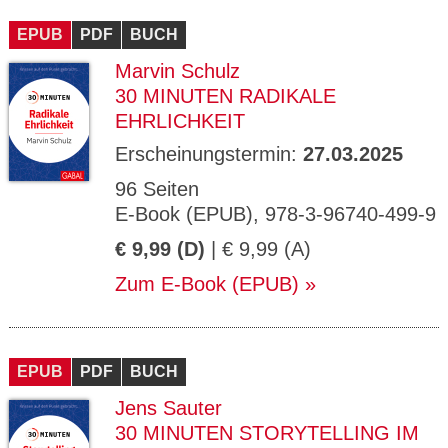
CMS_S
gabal-
Se
Wird für die Speicherung der Benutzer-
T
ESSION
verlag.
ssi
Session verwendet
T
EPUB
_ID
PDF
de
BUCH
on
P
H
Marvin Schulz
gabal-
Speichert den Zustimmungsstatus des
90
GV_CO
T
verlag.
Benutzers für Cookies auf der aktuellen
Ta
OKIES
T
30 MINUTEN RADIKALE
de
Domäne.
ge
P
EHRLICHKEIT
Erscheinungstermin:
27.03.2025
96 Seiten
E-Book (EPUB), 978-3-96740-499-9
€ 9,99 (D)
| € 9,99 (A)
Zum E-Book (EPUB)
EPUB
PDF
BUCH
Jens Sauter
30 MINUTEN STORYTELLING IM