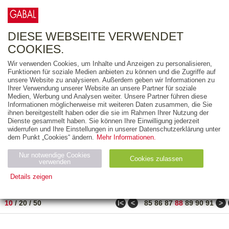
0
ARTIKEL
0.00 €
DIESE WEBSEITE VERWENDET
COOKIES.
Wir verwenden Cookies, um Inhalte und Anzeigen zu personalisieren,
FREITEXT
Funktionen für soziale Medien anbieten zu können und die Zugriffe auf
unsere Website zu analysieren. Außerdem geben wir Informationen zu
Ihrer Verwendung unserer Website an unsere Partner für soziale
AUSGABEART
Medien, Werbung und Analysen weiter. Unsere Partner führen diese
Informationen möglicherweise mit weiteren Daten zusammen, die Sie
AUS DER REIHE
ihnen bereitgestellt haben oder die sie im Rahmen Ihrer Nutzung der
Dienste gesammelt haben. Sie können Ihre Einwilligung jederzeit
widerrufen und Ihre Einstellungen in unserer Datenschutzerklärung unter
ZUM THEMA
dem Punkt „Cookies“ ändern.
Mehr Informationen.
Nur notwendige Cookies
Neuerscheinung
Bestseller
Cookies zulassen
suchen
verwenden
Details zeigen
TITEL
/
PREIS
/
DATUM
871 BIS 880 VON 917
Notwendig (2)
Statistiken (4)
Marketing (4)
ǀ<
<
>
10
/
20
/
50
85
86
87
88
89
90
91
Anbiet
Abl
Ty
Name
Zweck
er
auf
p
H