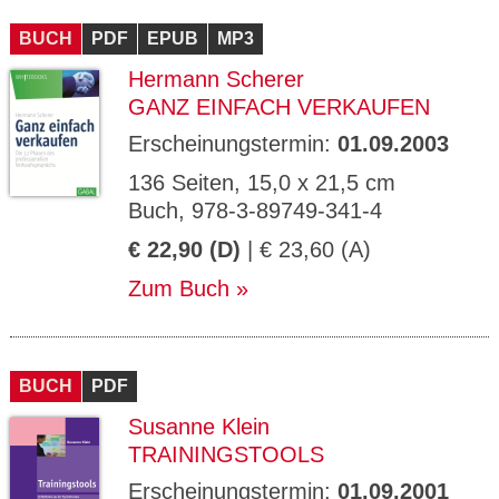
CMS_S
gabal-
Se
Wird für die Speicherung der Benutzer-
T
ESSION
verlag.
ssi
Session verwendet
T
BUCH
_ID
PDF
de
EPUB
MP3
on
P
H
Hermann Scherer
gabal-
Speichert den Zustimmungsstatus des
90
GV_CO
T
verlag.
Benutzers für Cookies auf der aktuellen
Ta
OKIES
T
GANZ EINFACH VERKAUFEN
de
Domäne.
ge
P
Erscheinungstermin:
01.09.2003
136 Seiten, 15,0 x 21,5 cm
Buch, 978-3-89749-341-4
€ 22,90 (D)
| € 23,60 (A)
Zum Buch
BUCH
PDF
Susanne Klein
TRAININGSTOOLS
Erscheinungstermin:
01.09.2001