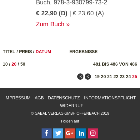
Buch, 978-3-930799-73-2
€ 22,90 (D)
| € 23,60 (A)
Zum Buch
TITEL
/
PREIS
/
DATUM
ERGEBNISSE
10
/
20
/
50
481 BIS 486 VON 486
ǀ<
<
19
20
21
22
23
24
25
IMPRESSUM
AGB
DATENSCHUTZ
INFORMATIONSPFLICHT
WIDERRUF
© GABAL VERLAG GMBH OFFENBACH 2019
Folgen auf