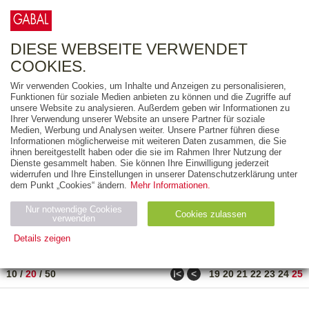
0
ARTIKEL
0.00 €
DIESE WEBSEITE VERWENDET
COOKIES.
Wir verwenden Cookies, um Inhalte und Anzeigen zu personalisieren,
FREITEXT
Funktionen für soziale Medien anbieten zu können und die Zugriffe auf
unsere Website zu analysieren. Außerdem geben wir Informationen zu
Ihrer Verwendung unserer Website an unsere Partner für soziale
AUSGABEART
Medien, Werbung und Analysen weiter. Unsere Partner führen diese
Informationen möglicherweise mit weiteren Daten zusammen, die Sie
AUS DER REIHE
ihnen bereitgestellt haben oder die sie im Rahmen Ihrer Nutzung der
Dienste gesammelt haben. Sie können Ihre Einwilligung jederzeit
widerrufen und Ihre Einstellungen in unserer Datenschutzerklärung unter
ZUM THEMA
dem Punkt „Cookies“ ändern.
Mehr Informationen.
Nur notwendige Cookies
Neuerscheinung
Bestseller
Cookies zulassen
suchen
verwenden
Details zeigen
TITEL
/
PREIS
/
DATUM
481 BIS 486 VON 486
Notwendig (2)
Statistiken (4)
Marketing (4)
ǀ<
<
10
/
20
/
50
19
20
21
22
23
24
25
Anbiet
Abl
Ty
Name
Zweck
er
auf
p
H