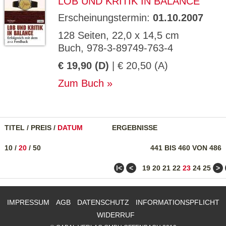
LOB UND KRITIK IN BALANCE
Erscheinungstermin:
01.10.2007
128 Seiten, 22,0 x 14,5 cm
Buch, 978-3-89749-763-4
€ 19,90 (D)
| € 20,50 (A)
Zum Buch
TITEL
/
PREIS
/
DATUM
ERGEBNISSE
10
/
20
/
50
441 BIS 460 VON 486
ǀ<
<
>
19
20
21
22
23
24
25
IMPRESSUM
AGB
DATENSCHUTZ
INFORMATIONSPFLICHT
WIDERRUF