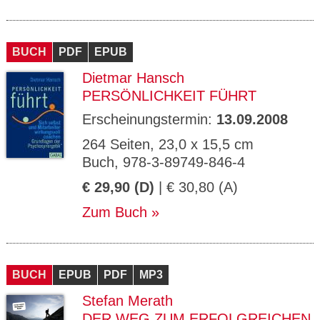
BUCH
PDF
EPUB
Dietmar Hansch
PERSÖNLICHKEIT FÜHRT
Erscheinungstermin:
13.09.2008
264 Seiten, 23,0 x 15,5 cm
Buch, 978-3-89749-846-4
€ 29,90 (D)
| € 30,80 (A)
Zum Buch
BUCH
EPUB
PDF
MP3
Stefan Merath
DER WEG ZUM ERFOLGREICHEN