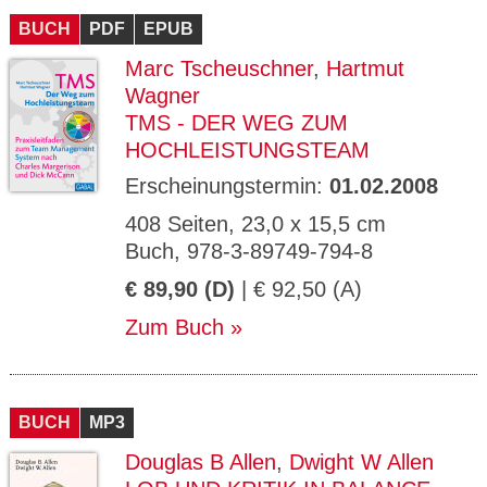
BUCH
PDF
EPUB
Marc Tscheuschner
,
Hartmut
Wagner
TMS - DER WEG ZUM
HOCHLEISTUNGSTEAM
Erscheinungstermin:
01.02.2008
408 Seiten, 23,0 x 15,5 cm
Buch, 978-3-89749-794-8
€ 89,90 (D)
| € 92,50 (A)
Zum Buch
BUCH
MP3
Douglas B Allen
,
Dwight W Allen