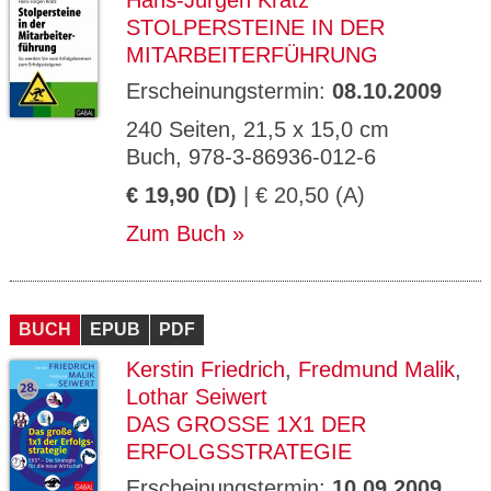
Hans-Jürgen Kratz
STOLPERSTEINE IN DER
MITARBEITERFÜHRUNG
Erscheinungstermin:
08.10.2009
240 Seiten, 21,5 x 15,0 cm
Buch, 978-3-86936-012-6
€ 19,90 (D)
| € 20,50 (A)
Zum Buch
BUCH
EPUB
PDF
Kerstin Friedrich
,
Fredmund Malik
,
Lothar Seiwert
DAS GROSSE 1X1 DER E
RFOLGSSTRATEGIE
Erscheinungstermin:
10.09.2009