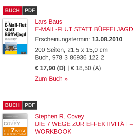
CMS_S
gabal-
Se
Wird für die Speicherung der Benutzer-
T
ESSION
verlag.
ssi
Session verwendet
T
BUCH
_ID
PDF
de
on
P
H
Lars Baus
gabal-
Speichert den Zustimmungsstatus des
90
GV_CO
T
verlag.
Benutzers für Cookies auf der aktuellen
Ta
OKIES
T
E-MAIL-FLUT STATT BÜFFELJAGD
de
Domäne.
ge
P
Erscheinungstermin:
13.08.2010
200 Seiten, 21,5 x 15,0 cm
Buch, 978-3-86936-122-2
€ 17,90 (D)
| € 18,50 (A)
Zum Buch
BUCH
PDF
Stephen R. Covey
DIE 7 WEGE ZUR EFFEKTIVITÄT –
WORKBOOK