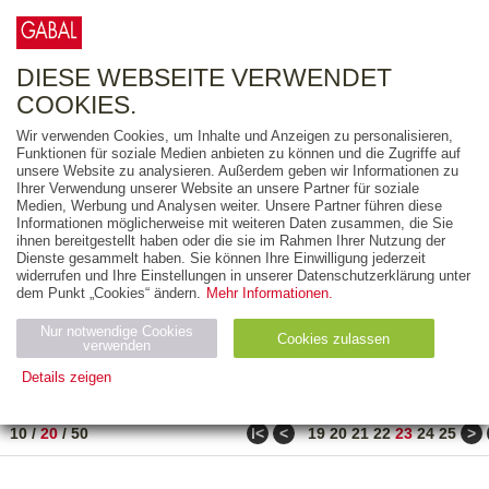
0
ARTIKEL
0.00 €
DIESE WEBSEITE VERWENDET
COOKIES.
Wir verwenden Cookies, um Inhalte und Anzeigen zu personalisieren,
FREITEXT
Funktionen für soziale Medien anbieten zu können und die Zugriffe auf
unsere Website zu analysieren. Außerdem geben wir Informationen zu
Ihrer Verwendung unserer Website an unsere Partner für soziale
AUSGABEART
Medien, Werbung und Analysen weiter. Unsere Partner führen diese
Informationen möglicherweise mit weiteren Daten zusammen, die Sie
AUS DER REIHE
ihnen bereitgestellt haben oder die sie im Rahmen Ihrer Nutzung der
Dienste gesammelt haben. Sie können Ihre Einwilligung jederzeit
widerrufen und Ihre Einstellungen in unserer Datenschutzerklärung unter
ZUM THEMA
dem Punkt „Cookies“ ändern.
Mehr Informationen.
Nur notwendige Cookies
Neuerscheinung
Bestseller
Cookies zulassen
suchen
verwenden
Details zeigen
TITEL
/
PREIS
/
DATUM
441 BIS 460 VON 486
Notwendig (2)
Statistiken (4)
Marketing (4)
ǀ<
<
>
10
/
20
/
50
19
20
21
22
23
24
25
Anbiet
Abl
Ty
Name
Zweck
er
auf
p
H