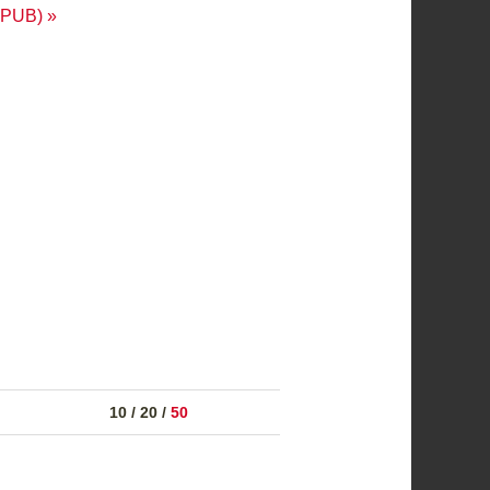
EPUB)
10
/
20
/
50