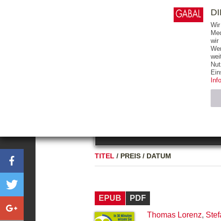
0
ARTIKEL
0.00 €
D
Wir
Med
wir
Wer
START
BÜCHER
wei
Nut
GESAMTVERZEICHNIS
BÜCHER
E-BO
Ein
Inf
FREITEXT
Neuerscheinung
Bests
Notwendig (2)
Name
TITEL
/
PREIS
/
DATUM
CMS_SESSIO
GV_COOKIES
EPUB
PDF
Thomas Lorenz
,
Stef