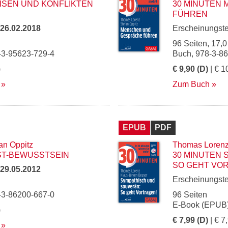
RISEN UND KONFLIKTEN
30 MINUTEN
FÜHREN
26.02.2018
Erscheinungst
96 Seiten, 17,0
-3-95623-729-4
Buch, 978-3-8
)
€ 9,90 (D)
| € 1
Zum Buch
EPUB
PDF
an Oppitz
Thomas Loren
ST-BEWUSSTSEIN
30 MINUTEN 
SO GEHT VO
29.05.2012
Erscheinungst
-3-86200-667-0
96 Seiten
E-Book (EPUB)
)
€ 7,99 (D)
| € 7