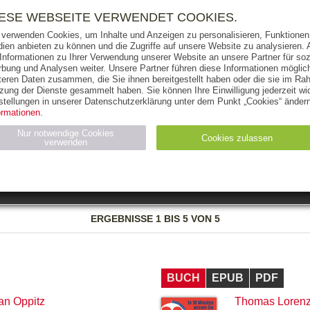
RIGHTS
PRESSE
HANDEL
FÜR UNTERNEHMEN
NEWSL
IESE WEBSEITE VERWENDET COOKIES.
 verwenden Cookies, um Inhalte und Anzeigen zu personalisieren, Funktionen 
ien anbieten zu können und die Zugriffe auf unsere Website zu analysieren
 Informationen zu Ihrer Verwendung unserer Website an unsere Partner für soz
bung und Analysen weiter. Unsere Partner führen diese Informationen möglic
THEMEN
AUTOREN
VERLAG
teren Daten zusammen, die Sie ihnen bereitgestellt haben oder die sie im Ra
zung der Dienste gesammelt haben. Sie können Ihre Einwilligung jederzeit wid
OKS
AUDIO-CDS
MP3
NON-BOOKS
stellungen in unserer Datenschutzerklärung unter dem Punkt „Cookies“ ändern
ormationen.
AUSGABEART
AUS DER REIHE
Nur notwendige Cookies
Cookies zulassen
verwenden
eller
Statistiken (4)
Marketing (4)
Anbieter
Zweck
ERGEBNISSE
1 BIS 5 VON 5
gabal-
N_ID
Wird für die Speicherung der Benutzer-Session verwendet
verlag.de
gabal-
Speichert den Zustimmungsstatus des Benutzers für Cookies
verlag.de
auf der aktuellen Domäne.
BUCH
EPUB
PDF
an Oppitz
Thomas Loren