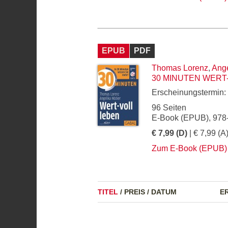
EPUB
PDF
Thomas Lorenz
,
Ange
30 MINUTEN WERT
Erscheinungstermin:
96 Seiten
E-Book (EPUB), 978
€ 7,99 (D)
| € 7,99 (A
Zum E-Book (EPUB)
TITEL
/
PREIS
/
DATUM
E