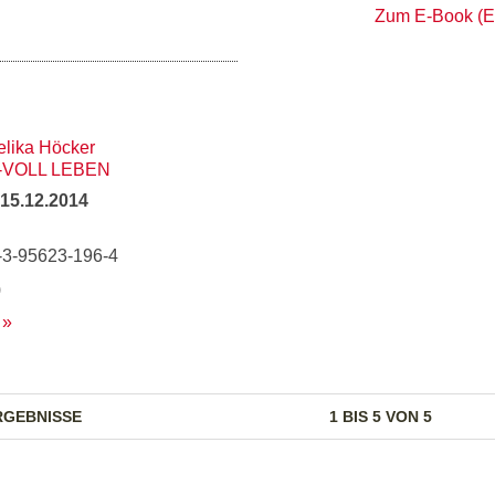
Zum E-Book (
lika Höcker
-VOLL LEBEN
15.12.2014
-3-95623-196-4
)
RGEBNISSE
1 BIS 5 VON 5