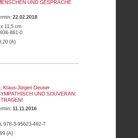
 MENSCHEN UND GESPRÄCHE
ermin:
22.02.2018
 x 11,5 cm
6936-861-0
0,20 (A)
z
,
Klaus-Jürgen Deuser
SYMPATHISCH UND SOUVERÄN:
RTRAGEN!
ermin:
11.11.2016
, 978-3-95623-492-7
,99 (A)