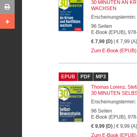
30 MINUTEN AN K
WACHSEN
Erscheinungstermin:
96 Seiten
E-Book (EPUB), 978
€ 7,99 (D)
| € 7,99 (A
Zum E-Book (EPUB)
EPUB
PDF
MP3
Thomas Lorenz
,
Stef
30 MINUTEN SELB
Erscheinungstermin:
96 Seiten
E-Book (EPUB), 978
€ 9,99 (D)
| € 9,99 (A
Zum E-Book (EPUB)