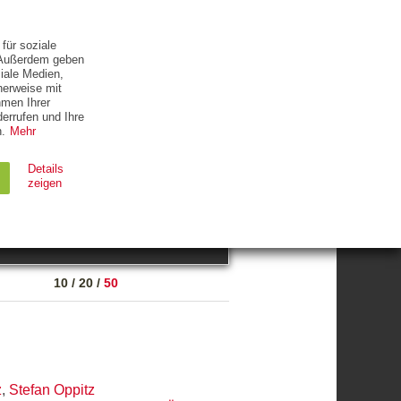
ETTER
KONTAKT
für soziale
. Außerdem geben
iale Medien,
herweise mit
hmen Ihrer
errufen und Ihre
.
Mehr
ZUM THEMA
Details
zeigen
suchen
Ablauf
Typ
10
/
20
/
50
Session
HTTP
90 Tage
HTTP
z
,
Stefan Oppitz