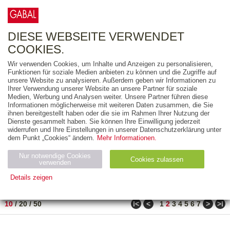
0
ARTIKEL
0.00 €
DIESE WEBSEITE VERWENDET
COOKIES.
Wir verwenden Cookies, um Inhalte und Anzeigen zu personalisieren,
FREITEXT
Funktionen für soziale Medien anbieten zu können und die Zugriffe auf
unsere Website zu analysieren. Außerdem geben wir Informationen zu
Ihrer Verwendung unserer Website an unsere Partner für soziale
AUSGABEART
Medien, Werbung und Analysen weiter. Unsere Partner führen diese
Informationen möglicherweise mit weiteren Daten zusammen, die Sie
AUS DER REIHE
ihnen bereitgestellt haben oder die sie im Rahmen Ihrer Nutzung der
Dienste gesammelt haben. Sie können Ihre Einwilligung jederzeit
widerrufen und Ihre Einstellungen in unserer Datenschutzerklärung unter
ZUM THEMA
dem Punkt „Cookies“ ändern.
Mehr Informationen.
Nur notwendige Cookies
Neuerscheinung
Bestseller
Cookies zulassen
suchen
verwenden
Details zeigen
TITEL
/
PREIS
/
DATUM
11 BIS 20 VON 69
Notwendig (2)
Statistiken (4)
Marketing (4)
ǀ<
<
>
>ǀ
10
/
20
/
50
1
2
3
4
5
6
7
Anbiet
Abl
Ty
Name
Zweck
er
auf
p
H