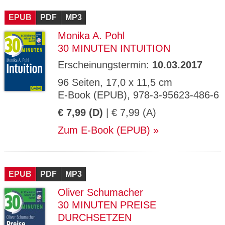
CMS_S
gabal-
Se
Wird für die Speicherung der Benutzer-
T
ESSION
verlag.
ssi
Session verwendet
T
EPUB
_ID
PDF
de
MP3
on
P
H
Monika A. Pohl
gabal-
Speichert den Zustimmungsstatus des
90
GV_CO
T
verlag.
Benutzers für Cookies auf der aktuellen
Ta
OKIES
T
30 MINUTEN INTUITION
de
Domäne.
ge
P
Erscheinungstermin:
10.03.2017
96 Seiten, 17,0 x 11,5 cm
E-Book (EPUB), 978-3-95623-486-6
€ 7,99 (D)
| € 7,99 (A)
Zum E-Book (EPUB)
EPUB
PDF
MP3
Oliver Schumacher
30 MINUTEN PREISE
DURCHSETZEN