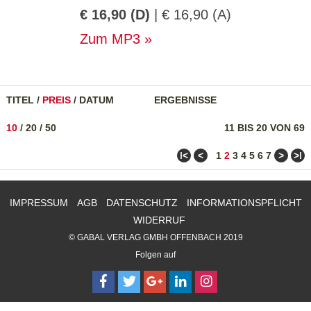
€ 16,90 (D)
| € 16,90 (A)
Zum MP3
TITEL
/
PREIS
/
DATUM
ERGEBNISSE
10
/
20
/
50
11 BIS 20 VON 69
ǀ<
<
>
>ǀ
1
2
3
4
5
6
7
IMPRESSUM
AGB
DATENSCHUTZ
INFORMATIONSPFLICHT
WIDERRUF
© GABAL VERLAG GMBH OFFENBACH 2019
Folgen auf