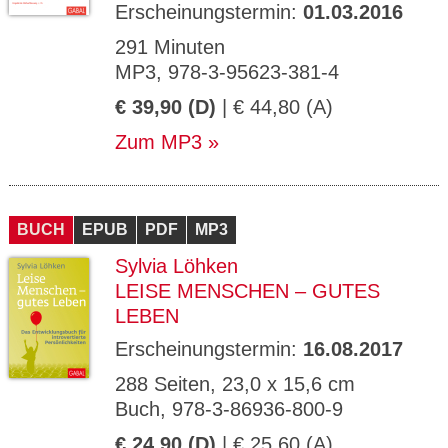
Erscheinungstermin:
01.03.2016
291 Minuten
MP3, 978-3-95623-381-4
€ 39,90 (D)
| € 44,80 (A)
Zum MP3
BUCH
EPUB
PDF
MP3
Sylvia Löhken
LEISE MENSCHEN – GUTES
LEBEN
Erscheinungstermin:
16.08.2017
288 Seiten, 23,0 x 15,6 cm
Buch, 978-3-86936-800-9
€ 24,90 (D)
| € 25,60 (A)