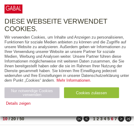
0
ARTIKEL
0.00 €
DIESE WEBSEITE VERWENDET
COOKIES.
Wir verwenden Cookies, um Inhalte und Anzeigen zu personalisieren,
FREITEXT
Funktionen für soziale Medien anbieten zu können und die Zugriffe auf
unsere Website zu analysieren. Außerdem geben wir Informationen zu
Ihrer Verwendung unserer Website an unsere Partner für soziale
AUSGABEART
Medien, Werbung und Analysen weiter. Unsere Partner führen diese
Informationen möglicherweise mit weiteren Daten zusammen, die Sie
AUS DER REIHE
ihnen bereitgestellt haben oder die sie im Rahmen Ihrer Nutzung der
Dienste gesammelt haben. Sie können Ihre Einwilligung jederzeit
widerrufen und Ihre Einstellungen in unserer Datenschutzerklärung unter
ZUM THEMA
dem Punkt „Cookies“ ändern.
Mehr Informationen.
Nur notwendige Cookies
Neuerscheinung
Bestseller
Cookies zulassen
suchen
verwenden
Details zeigen
TITEL
/
PREIS
/
DATUM
51 BIS 60 VON 69
Notwendig (2)
Statistiken (4)
Marketing (4)
ǀ<
<
>
>ǀ
10
/
20
/
50
1
2
3
4
5
6
7
Anbiet
Abl
Ty
Name
Zweck
er
auf
p
H