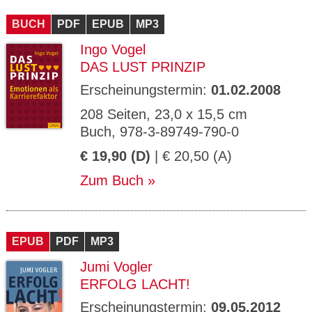
CMS_S
gabal-
Se
Wird für die Speicherung der Benutzer-
T
ESSION
verlag.
ssi
Session verwendet
T
BUCH
_ID
PDF
de
EPUB
MP3
on
P
H
Ingo Vogel
gabal-
Speichert den Zustimmungsstatus des
90
GV_CO
T
verlag.
Benutzers für Cookies auf der aktuellen
Ta
OKIES
T
DAS LUST PRINZIP
de
Domäne.
ge
P
Erscheinungstermin:
01.02.2008
208 Seiten, 23,0 x 15,5 cm
Buch, 978-3-89749-790-0
€ 19,90 (D)
| € 20,50 (A)
Zum Buch
EPUB
PDF
MP3
Jumi Vogler
ERFOLG LACHT!
Erscheinungstermin:
09.05.2012