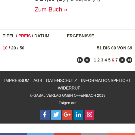
Zum Buch
TITEL
/
PREIS
/
DATUM
ERGEBNISSE
10
/
20
/
50
51 BIS 60 VON 69
ǀ<
<
>
>ǀ
1
2
3
4
5
6
7
IMPRESSUM
AGB
DATENSCHUTZ
INFORMATIONSPFLICHT
WIDERRUF
© GABAL VERLAG GMBH OFFENBACH 2019
Folgen auf