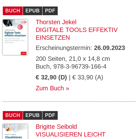
CMS_S
gabal-
Se
Wird für die Speicherung der Benutzer-
T
ESSION
verlag.
ssi
Session verwendet
T
BUCH
_ID
EPUB
de
PDF
on
P
H
Thorsten Jekel
gabal-
Speichert den Zustimmungsstatus des
90
GV_CO
T
verlag.
Benutzers für Cookies auf der aktuellen
Ta
OKIES
T
DIGITALE TOOLS EFFEKTIV
de
Domäne.
ge
P
EINSETZEN
Erscheinungstermin:
26.09.2023
200 Seiten, 21,0 x 14,8 cm
Buch, 978-3-96739-166-4
€ 32,90 (D)
| € 33,90 (A)
Zum Buch
BUCH
EPUB
PDF
Brigitte Seibold
VISUALISIEREN LEICHT