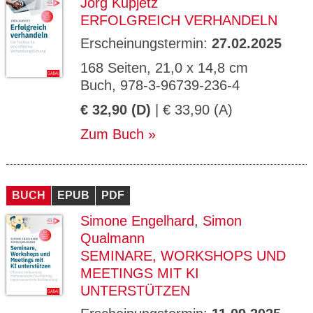
Jörg Kupjetz
ERFOLGREICH VERHANDELN
Erscheinungstermin:
27.02.2025
168 Seiten, 21,0 x 14,8 cm
Buch, 978-3-96739-236-4
€ 32,90 (D)
| € 33,90 (A)
Zum Buch
BUCH
EPUB
PDF
Simone Engelhard
,
Simon
Qualmann
SEMINARE, WORKSHOPS UND
MEETINGS MIT KI
UNTERSTÜTZEN