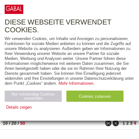
0
ARTIKEL
0.00 €
DIESE WEBSEITE VERWENDET
COOKIES.
Wir verwenden Cookies, um Inhalte und Anzeigen zu personalisieren,
FREITEXT
Funktionen für soziale Medien anbieten zu können und die Zugriffe auf
unsere Website zu analysieren. Außerdem geben wir Informationen zu
Ihrer Verwendung unserer Website an unsere Partner für soziale
AUSGABEART
Medien, Werbung und Analysen weiter. Unsere Partner führen diese
Informationen möglicherweise mit weiteren Daten zusammen, die Sie
AUS DER REIHE
ihnen bereitgestellt haben oder die sie im Rahmen Ihrer Nutzung der
Dienste gesammelt haben. Sie können Ihre Einwilligung jederzeit
widerrufen und Ihre Einstellungen in unserer Datenschutzerklärung unter
ZUM THEMA
dem Punkt „Cookies“ ändern.
Mehr Informationen.
Nur notwendige Cookies
Neuerscheinung
Bestseller
Cookies zulassen
suchen
verwenden
Details zeigen
TITEL
/
PREIS
/
DATUM
171 BIS 182 VON 182
Notwendig (2)
Statistiken (4)
Marketing (4)
ǀ<
<
10
/
20
/
50
1
2
3
4
Anbiet
Abl
Ty
Name
Zweck
er
auf
p
H