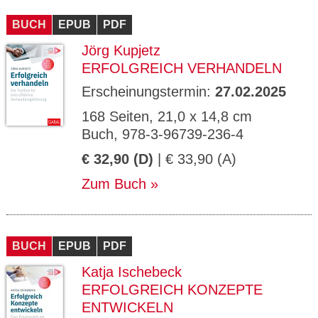
CMS_S
gabal-
Se
Wird für die Speicherung der Benutzer-
T
ESSION
verlag.
ssi
Session verwendet
T
BUCH
_ID
EPUB
de
PDF
on
P
H
Jörg Kupjetz
gabal-
Speichert den Zustimmungsstatus des
90
GV_CO
T
verlag.
Benutzers für Cookies auf der aktuellen
Ta
OKIES
T
ERFOLGREICH VERHANDELN
de
Domäne.
ge
P
Erscheinungstermin:
27.02.2025
168 Seiten, 21,0 x 14,8 cm
Buch, 978-3-96739-236-4
€ 32,90 (D)
| € 33,90 (A)
Zum Buch
BUCH
EPUB
PDF
Katja Ischebeck
ERFOLGREICH KONZEPTE
ENTWICKELN