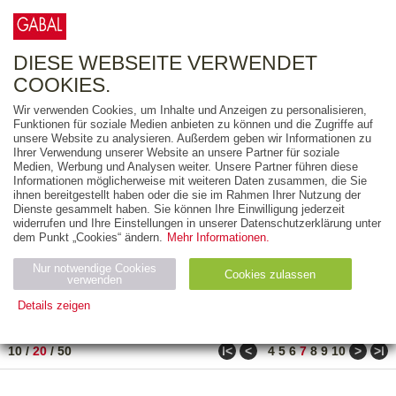
0
ARTIKEL
0.00 €
DIESE WEBSEITE VERWENDET
COOKIES.
Wir verwenden Cookies, um Inhalte und Anzeigen zu personalisieren,
FREITEXT
Funktionen für soziale Medien anbieten zu können und die Zugriffe auf
unsere Website zu analysieren. Außerdem geben wir Informationen zu
Ihrer Verwendung unserer Website an unsere Partner für soziale
AUSGABEART
Medien, Werbung und Analysen weiter. Unsere Partner führen diese
Informationen möglicherweise mit weiteren Daten zusammen, die Sie
AUS DER REIHE
ihnen bereitgestellt haben oder die sie im Rahmen Ihrer Nutzung der
Dienste gesammelt haben. Sie können Ihre Einwilligung jederzeit
widerrufen und Ihre Einstellungen in unserer Datenschutzerklärung unter
ZUM THEMA
dem Punkt „Cookies“ ändern.
Mehr Informationen.
Nur notwendige Cookies
Neuerscheinung
Bestseller
Cookies zulassen
suchen
verwenden
Details zeigen
TITEL
/
PREIS
/
DATUM
121 BIS 140 VON 182
Notwendig (2)
Statistiken (4)
Marketing (4)
ǀ<
<
>
>ǀ
10
/
20
/
50
4
5
6
7
8
9
10
Anbiet
Abl
Ty
Name
Zweck
er
auf
p
H