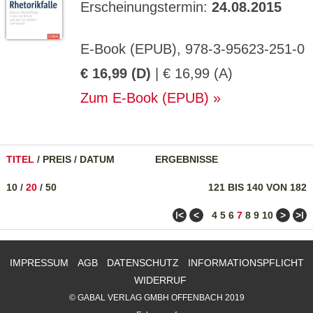
Erscheinungstermin:
24.08.2015
E-Book (EPUB), 978-3-95623-251-0
€ 16,99 (D)
| € 16,99 (A)
Zum E-Book (EPUB)
TITEL
/
PREIS
/
DATUM
ERGEBNISSE
10
/
20
/
50
121 BIS 140 VON 182
ǀ<
<
>
>ǀ
4
5
6
7
8
9
10
IMPRESSUM
AGB
DATENSCHUTZ
INFORMATIONSPFLICHT
WIDERRUF
© GABAL VERLAG GMBH OFFENBACH 2019