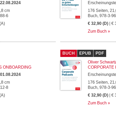
22.08.2024
Erscheinungst
4,8 cm
176 Seiten, 21,
188-6
Buch, 978-3-9
(A)
€ 32,90 (D)
| € 
Zum Buch
BUCH
EPUB
PDF
Oliver Schwart
S ONBOARDING
CORPORATE 
01.08.2024
Erscheinungst
4,8 cm
176 Seiten, 21,
212-8
Buch, 978-3-9
(A)
€ 32,90 (D)
| € 
Zum Buch