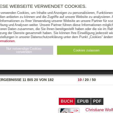
RIGHTS
PRESSE
HANDEL
FÜR UNTERNEHMEN
NEWSL
IESE WEBSEITE VERWENDET COOKIES.
 verwenden Cookies, um Inhalte und Anzeigen zu personalisieren, Funktionen 
ien anbieten zu können und die Zugriffe auf unsere Website zu analysieren
 Informationen zu Ihrer Verwendung unserer Website an unsere Partner für soz
bung und Analysen weiter. Unsere Partner führen diese Informationen möglic
THEMEN
AUTOREN
VERLAG
teren Daten zusammen, die Sie ihnen bereitgestellt haben oder die sie im Ra
zung der Dienste gesammelt haben. Sie können Ihre Einwilligung jederzeit wid
OKS
AUDIO-CDS
MP3
NON-BOOKS
stellungen in unserer Datenschutzerklärung unter dem Punkt „Cookies“ ändern
ormationen.
AUSGABEART
AUS DER REIHE
Nur notwendige Cookies
Cookies zulassen
verwenden
eller
Statistiken (4)
Marketing (4)
Anbieter
Zweck
ERGEBNISSE
11 BIS 20 VON 182
10
/
20
/
50
gabal-
N_ID
Wird für die Speicherung der Benutzer-Session verwendet
verlag.de
gabal-
Speichert den Zustimmungsstatus des Benutzers für Cookies
verlag.de
auf der aktuellen Domäne.
BUCH
EPUB
PDF
Christiane Wolf