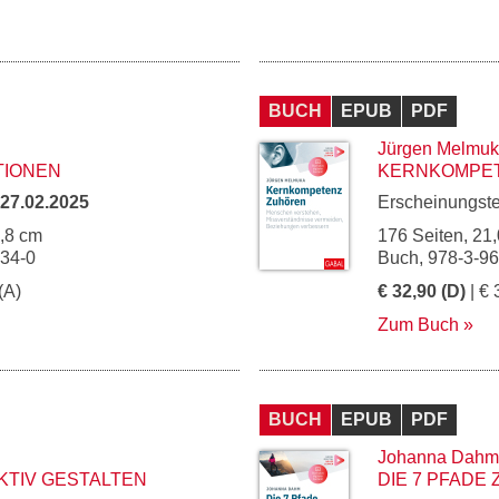
BUCH
EPUB
PDF
Jürgen Melmu
TIONEN
KERNKOMPE
27.02.2025
Erscheinungst
4,8 cm
176 Seiten, 21,
234-0
Buch, 978-3-9
(A)
€ 32,90 (D)
| € 
Zum Buch
BUCH
EPUB
PDF
Johanna Dahm
KTIV GESTALTEN
DIE 7 PFADE