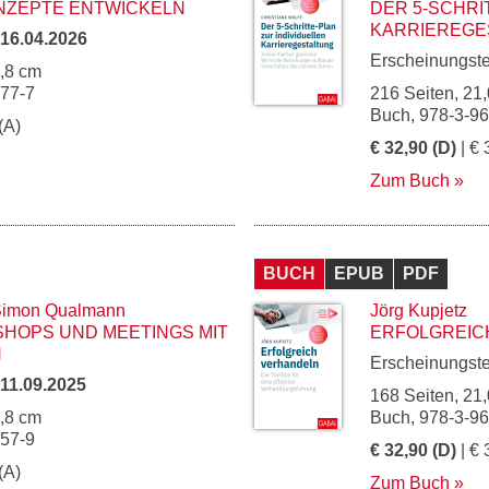
NZEPTE ENTWICKELN
DER 5-SCHRI
KARRIEREGE
16.04.2026
Erscheinungst
4,8 cm
277-7
216 Seiten, 21,
Buch, 978-3-9
(A)
€ 32,90 (D)
| € 
Zum Buch
BUCH
EPUB
PDF
imon Qualmann
Jörg Kupjetz
HOPS UND MEETINGS MIT
ERFOLGREIC
N
Erscheinungst
11.09.2025
168 Seiten, 21,
4,8 cm
Buch, 978-3-9
257-9
€ 32,90 (D)
| € 
(A)
Zum Buch