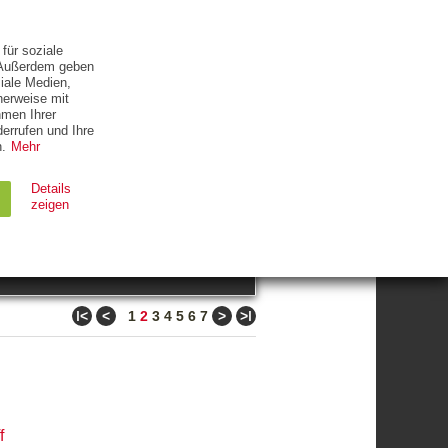
ETTER
KONTAKT
für soziale
. Außerdem geben
iale Medien,
herweise mit
hmen Ihrer
errufen und Ihre
.
Mehr
ZUM THEMA
Details
zeigen
suchen
Ablauf
Typ
ǀ<
<
>
>ǀ
1
2
3
4
5
6
7
Session
HTTP
90 Tage
HTTP
f