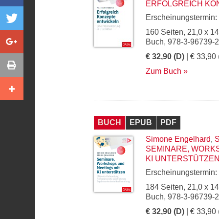
ERFOLGREICH KO
Erscheinungstermin:
160 Seiten, 21,0 x 1
Buch, 978-3-96739-
€ 32,90 (D)
| € 33,90 
Zum Buch
BUCH
EPUB
PDF
Simone Engelhard
,
S
SEMINARE, WORKS
KI UNTERSTÜTZE
Erscheinungstermin:
184 Seiten, 21,0 x 1
Buch, 978-3-96739-
€ 32,90 (D)
| € 33,90 