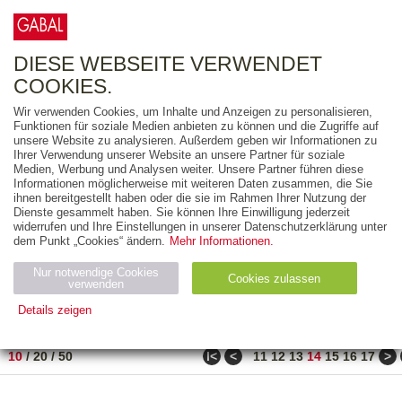
0
ARTIKEL
0.00 €
DIESE WEBSEITE VERWENDET
COOKIES.
Wir verwenden Cookies, um Inhalte und Anzeigen zu personalisieren,
FREITEXT
Funktionen für soziale Medien anbieten zu können und die Zugriffe auf
unsere Website zu analysieren. Außerdem geben wir Informationen zu
Ihrer Verwendung unserer Website an unsere Partner für soziale
AUSGABEART
Medien, Werbung und Analysen weiter. Unsere Partner führen diese
Informationen möglicherweise mit weiteren Daten zusammen, die Sie
AUS DER REIHE
ihnen bereitgestellt haben oder die sie im Rahmen Ihrer Nutzung der
Dienste gesammelt haben. Sie können Ihre Einwilligung jederzeit
widerrufen und Ihre Einstellungen in unserer Datenschutzerklärung unter
ZUM THEMA
dem Punkt „Cookies“ ändern.
Mehr Informationen.
Nur notwendige Cookies
Neuerscheinung
Bestseller
Cookies zulassen
suchen
verwenden
Details zeigen
TITEL
/
PREIS
/
DATUM
131 BIS 140 VON 990
Notwendig (2)
Statistiken (4)
Marketing (4)
ǀ<
<
>
10
/
20
/
50
11
12
13
14
15
16
17
Anbiet
Abl
Ty
Name
Zweck
er
auf
p
H