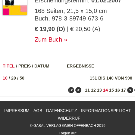
Erscheinungstermin:
01.02.2007
168 Seiten, 21,5 x 15,0 cm
Buch, 978-3-89749-673-6
€ 19,90 (D)
| € 20,50 (A)
Zum Buch
TITEL
/
PREIS
/
DATUM
ERGEBNISSE
10
/
20
/
50
131 BIS 140 VON 990
ǀ<
<
>
11
12
13
14
15
16
17
IMPRESSUM
AGB
DATENSCHUTZ
INFORMATIONSPFLICHT
WIDERRUF
© GABAL VERLAG GMBH OFFENBACH 2019
Folgen auf