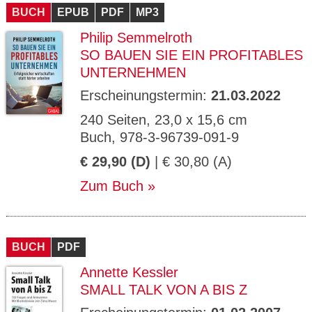
BUCH
EPUB
PDF
MP3
Philip Semmelroth
SO BAUEN SIE EIN PROFITABLES
UNTERNEHMEN
Erscheinungstermin:
21.03.2022
240 Seiten, 23,0 x 15,6 cm
Buch, 978-3-96739-091-9
€ 29,90 (D)
| € 30,80 (A)
Zum Buch
BUCH
PDF
Annette Kessler
SMALL TALK VON A BIS Z