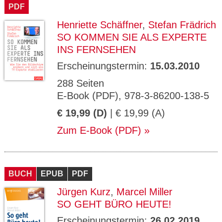
PDF
Henriette Schäffner
,
Stefan Frädrich
SO KOMMEN SIE ALS EXPERTE
INS FERNSEHEN
Erscheinungstermin:
15.03.2010
288 Seiten
E-Book (PDF), 978-3-86200-138-5
€ 19,99 (D)
| € 19,99 (A)
Zum E-Book (PDF)
BUCH
EPUB
PDF
Jürgen Kurz
,
Marcel Miller
SO GEHT BÜRO HEUTE!
Erscheinungstermin:
26.02.2019