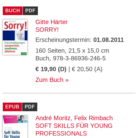
CMS_S
gabal-
Se
Wird für die Speicherung der Benutzer-
T
ESSION
verlag.
ssi
Session verwendet
T
BUCH
_ID
PDF
de
on
P
H
Gitte Härter
gabal-
Speichert den Zustimmungsstatus des
90
GV_CO
T
verlag.
Benutzers für Cookies auf der aktuellen
Ta
OKIES
T
SORRY!
de
Domäne.
ge
P
Erscheinungstermin:
01.08.2011
160 Seiten, 21,5 x 15,0 cm
Buch, 978-3-86936-246-5
€ 19,90 (D)
| € 20,50 (A)
Zum Buch
EPUB
PDF
André Moritz
,
Felix Rimbach
SOFT SKILLS FÜR YOUNG
PROFESSIONALS