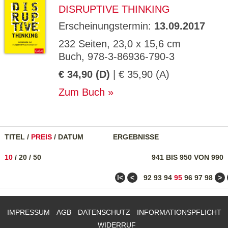
DISRUPTIVE THINKING
Erscheinungstermin:
13.09.2017
232 Seiten, 23,0 x 15,6 cm
Buch, 978-3-86936-790-3
€ 34,90 (D)
| € 35,90 (A)
Zum Buch
TITEL
/
PREIS
/
DATUM
ERGEBNISSE
10
/
20
/
50
941 BIS 950 VON 990
ǀ<
<
>
92
93
94
95
96
97
98
IMPRESSUM
AGB
DATENSCHUTZ
INFORMATIONSPFLICHT
WIDERRUF