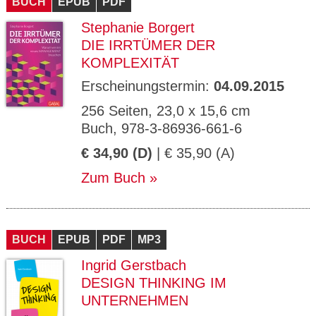
BUCH
EPUB
PDF
Stephanie Borgert
DIE IRRTÜMER DER
KOMPLEXITÄT
Erscheinungstermin:
04.09.2015
256 Seiten, 23,0 x 15,6 cm
Buch, 978-3-86936-661-6
€ 34,90 (D)
| € 35,90 (A)
Zum Buch
BUCH
EPUB
PDF
MP3
Ingrid Gerstbach
DESIGN THINKING IM
UNTERNEHMEN