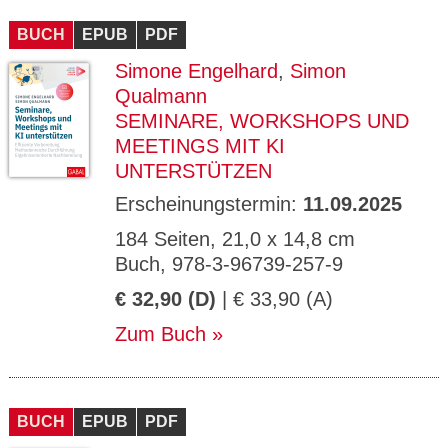
CMS_S
gabal-
Se
Wird für die Speicherung der Benutzer-
T
ESSION
verlag.
ssi
Session verwendet
T
BUCH
_ID
EPUB
de
PDF
on
P
H
Simone Engelhard
,
Simon
gabal-
Speichert den Zustimmungsstatus des
90
GV_CO
T
verlag.
Benutzers für Cookies auf der aktuellen
Ta
OKIES
T
Qualmann
de
Domäne.
ge
P
SEMINARE, WORKSHOPS UND
MEETINGS MIT KI
UNTERSTÜTZEN
Erscheinungstermin:
11.09.2025
184 Seiten, 21,0 x 14,8 cm
Buch, 978-3-96739-257-9
€ 32,90 (D)
| € 33,90 (A)
Zum Buch
BUCH
EPUB
PDF