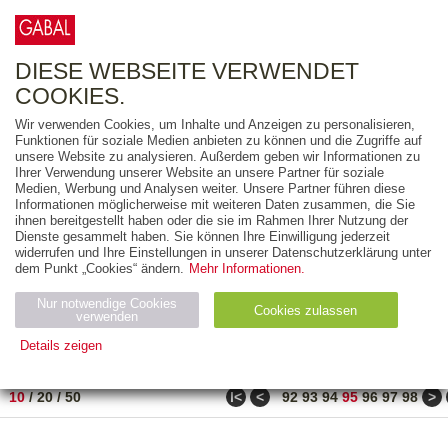
0
ARTIKEL
0.00 €
DIESE WEBSEITE VERWENDET
COOKIES.
Wir verwenden Cookies, um Inhalte und Anzeigen zu personalisieren,
FREITEXT
Funktionen für soziale Medien anbieten zu können und die Zugriffe auf
unsere Website zu analysieren. Außerdem geben wir Informationen zu
Ihrer Verwendung unserer Website an unsere Partner für soziale
AUSGABEART
Medien, Werbung und Analysen weiter. Unsere Partner führen diese
Informationen möglicherweise mit weiteren Daten zusammen, die Sie
AUS DER REIHE
ihnen bereitgestellt haben oder die sie im Rahmen Ihrer Nutzung der
Dienste gesammelt haben. Sie können Ihre Einwilligung jederzeit
widerrufen und Ihre Einstellungen in unserer Datenschutzerklärung unter
ZUM THEMA
dem Punkt „Cookies“ ändern.
Mehr Informationen.
Nur notwendige Cookies
Neuerscheinung
Bestseller
Cookies zulassen
suchen
verwenden
Details zeigen
TITEL
/
PREIS
/
DATUM
941 BIS 950 VON 990
Notwendig (2)
Statistiken (4)
Marketing (4)
ǀ<
<
>
10
/
20
/
50
92
93
94
95
96
97
98
Anbiet
Abl
Ty
Name
Zweck
er
auf
p
H