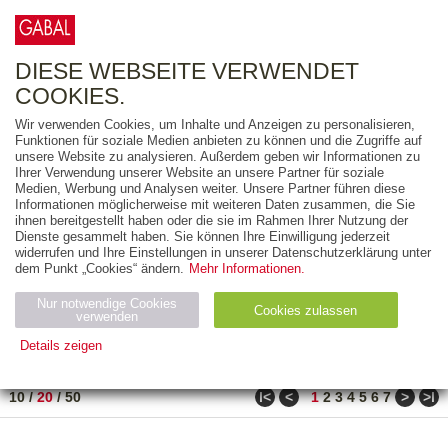
0
ARTIKEL
0.00 €
DIESE WEBSEITE VERWENDET
COOKIES.
Wir verwenden Cookies, um Inhalte und Anzeigen zu personalisieren,
FREITEXT
Funktionen für soziale Medien anbieten zu können und die Zugriffe auf
unsere Website zu analysieren. Außerdem geben wir Informationen zu
Ihrer Verwendung unserer Website an unsere Partner für soziale
AUSGABEART
Medien, Werbung und Analysen weiter. Unsere Partner führen diese
Informationen möglicherweise mit weiteren Daten zusammen, die Sie
AUS DER REIHE
ihnen bereitgestellt haben oder die sie im Rahmen Ihrer Nutzung der
Dienste gesammelt haben. Sie können Ihre Einwilligung jederzeit
widerrufen und Ihre Einstellungen in unserer Datenschutzerklärung unter
ZUM THEMA
dem Punkt „Cookies“ ändern.
Mehr Informationen.
Nur notwendige Cookies
Neuerscheinung
Bestseller
Cookies zulassen
suchen
verwenden
Details zeigen
TITEL
/
PREIS
/
DATUM
11 BIS 30 VON 990
Notwendig (2)
Statistiken (4)
Marketing (4)
ǀ<
<
>
>ǀ
10
/
20
/
50
1
2
3
4
5
6
7
Anbiet
Abl
Ty
Name
Zweck
er
auf
p
H