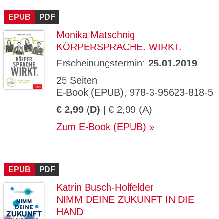
CMS_S
gabal-
Se
Wird für die Speicherung der Benutzer-
T
ESSION
verlag.
ssi
Session verwendet
T
EPUB
_ID
PDF
de
on
P
H
Monika Matschnig
gabal-
Speichert den Zustimmungsstatus des
90
GV_CO
T
verlag.
Benutzers für Cookies auf der aktuellen
Ta
OKIES
T
KÖRPERSPRACHE. WIRKT.
de
Domäne.
ge
P
Erscheinungstermin:
25.01.2019
25 Seiten
E-Book (EPUB), 978-3-95623-818-5
€ 2,99 (D)
| € 2,99 (A)
Zum E-Book (EPUB)
EPUB
PDF
Katrin Busch-Holfelder
NIMM DEINE ZUKUNFT IN DIE
HAND