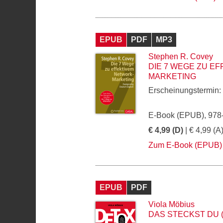
EPUB
PDF
MP3
Stephen R. Covey
DIE 7 WEGE ZU E
MARKETING
Erscheinungstermin:
E-Book (EPUB), 978
€ 4,99 (D)
| € 4,99 (A
Zum E-Book (EPUB)
EPUB
PDF
Viola Möbius
DAS STECKST DU 