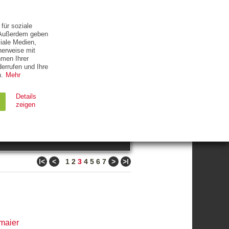
ETTER
KONTAKT
für soziale
. Außerdem geben
iale Medien,
herweise mit
hmen Ihrer
errufen und Ihre
.
Mehr
ZUM THEMA
Details
zeigen
suchen
Ablauf
Typ
ǀ<
<
>
>ǀ
1
2
3
4
5
6
7
Session
HTTP
90 Tage
HTTP
maier