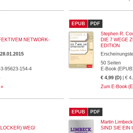
EPUB
PDF
Stephen R. Co
FFEKTIVEM NETWORK-
DIE 7 WEGE 
EDITION
28.01.2015
Erscheinungst
50 Seiten
-3-95623-154-4
E-Book (EPUB)
)
€ 4,99 (D)
| € 4
Zum E-Book (
EPUB
PDF
Martin Limbeck
(LOCKER) WEG!
SIND SIE EI