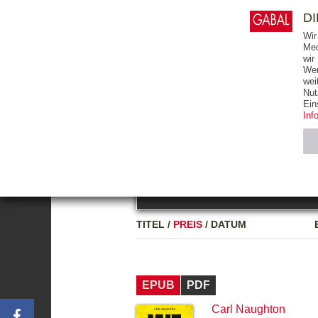
0
ARTIKEL
0.00 €
D
Wir
Med
wir
Wer
START
BÜCHER
wei
Nut
GESAMTVERZEICHNIS
BÜCHER
E-BO
Ein
Inf
FREITEXT
Neuerscheinung
Bests
Notwendig (2)
Name
TITEL
/
PREIS
/
DATUM
CMS_SESSIO
GV_COOKIES
EPUB
PDF
Carl Naughton