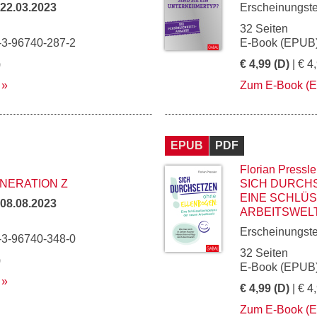
22.03.2023
Erscheinungst
32 Seiten
-3-96740-287-2
E-Book (EPUB)
)
€ 4,99 (D)
| € 4
Zum E-Book (
EPUB
PDF
Florian Pressle
NERATION Z
SICH DURCH
EINE SCHLÜ
08.08.2023
ARBEITSWEL
Erscheinungst
-3-96740-348-0
32 Seiten
)
E-Book (EPUB)
€ 4,99 (D)
| € 4
Zum E-Book (