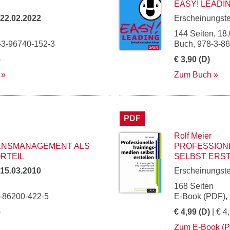
EASY! LEADI
22.02.2022
Erscheinungst
144 Seiten, 18,
-3-96740-152-3
Buch, 978-3-8
)
€ 3,90 (D)
Zum Buch
PDF
Rolf Meier
SENSMANAGEMENT ALS
PROFESSION
RTEIL
SELBST ERS
15.03.2010
Erscheinungst
168 Seiten
3-86200-422-5
E-Book (PDF),
)
€ 4,99 (D)
| € 4
Zum E-Book (