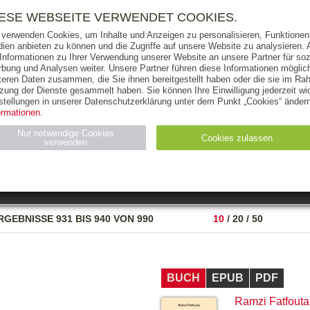
RIGHTS
PRESSE
HANDEL
FÜR UNTERNEHMEN
NEWSL
IESE WEBSEITE VERWENDET COOKIES.
 verwenden Cookies, um Inhalte und Anzeigen zu personalisieren, Funktionen 
ien anbieten zu können und die Zugriffe auf unsere Website zu analysieren
 Informationen zu Ihrer Verwendung unserer Website an unsere Partner für soz
bung und Analysen weiter. Unsere Partner führen diese Informationen möglic
THEMEN
AUTOREN
VERLAG
teren Daten zusammen, die Sie ihnen bereitgestellt haben oder die sie im Ra
zung der Dienste gesammelt haben. Sie können Ihre Einwilligung jederzeit wid
OKS
AUDIO-CDS
MP3
NON-BOOKS
stellungen in unserer Datenschutzerklärung unter dem Punkt „Cookies“ ändern
ormationen.
AUSGABEART
AUS DER REIHE
Nur notwendige Cookies
Cookies zulassen
verwenden
eller
Statistiken (4)
Marketing (4)
Anbieter
Zweck
RGEBNISSE
931 BIS 940 VON 990
10
/
20
/
50
gabal-
N_ID
Wird für die Speicherung der Benutzer-Session verwendet
verlag.de
gabal-
Speichert den Zustimmungsstatus des Benutzers für Cookies
verlag.de
auf der aktuellen Domäne.
BUCH
EPUB
PDF
Ramzi Fatfouta