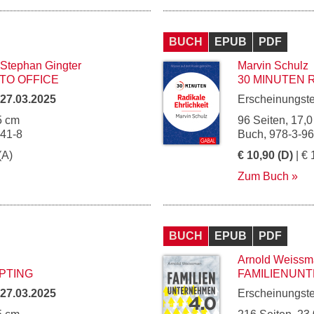
BUCH
EPUB
PDF
Stephan Gingter
Marvin Schulz
TO OFFICE
30 MINUTEN 
27.03.2025
Erscheinungst
5 cm
96 Seiten, 17,0
241-8
Buch, 978-3-9
(A)
€ 10,90 (D)
| € 
Zum Buch
BUCH
EPUB
PDF
Arnold Weiss
PTING
FAMILIENUNT
27.03.2025
Erscheinungst