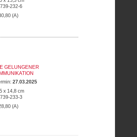
0 x 15,3 cm
6739-232-6
30,80 (A)
TE GELUNGENER
MMUNIKATION
ermin:
27.03.2025
5 x 14,8 cm
6739-233-3
28,80 (A)