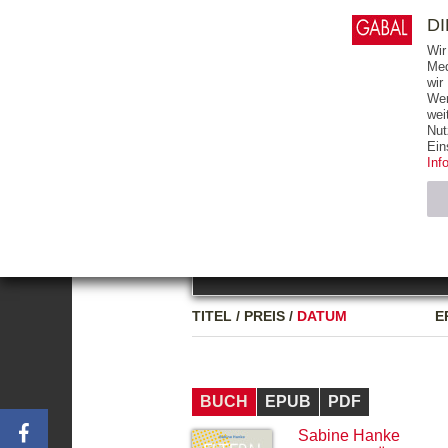
0
ARTIKEL
0.00 €
D
Wir
Med
wir
Wer
START
BÜCHER
wei
Nut
GESAMTVERZEICHNIS
BÜCHER
E-BO
Ein
Inf
FREITEXT
Neuerscheinung
Bests
Notwendig (2)
Name
TITEL
/
PREIS
/
DATUM
E
CMS_SESSIO
GV_COOKIES
BUCH
EPUB
PDF
Sabine Hanke