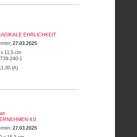
RADIKALE EHRLICHKEIT
ermin:
27.03.2025
 x 11,5 cm
6739-240-1
11,30 (A)
man
ERNEHMEN 4.0
ermin:
27.03.2025