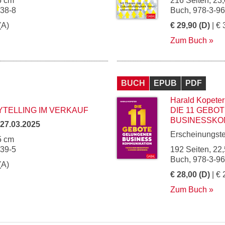
5 cm
216 Seiten, 23,
238-8
Buch, 978-3-9
(A)
€ 29,90 (D)
| € 
Zum Buch
BUCH
EPUB
PDF
Harald Kopeter
YTELLING IM VERKAUF
DIE 11 GEBO
BUSINESSKO
27.03.2025
Erscheinungst
5 cm
239-5
192 Seiten, 22,
Buch, 978-3-9
(A)
€ 28,00 (D)
| € 
Zum Buch