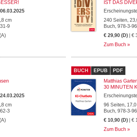
BESSER!
IST DAS DIV
06.03.2025
Erscheinungst
4,8 cm
240 Seiten, 23,
231-9
Buch, 978-3-9
(A)
€ 29,90 (D)
| € 
Zum Buch
BUCH
EPUB
PDF
usen
Matthias Garte
30 MINUTEN 
24.03.2025
Erscheinungst
4,8 cm
96 Seiten, 17,0
262-3
Buch, 978-3-9
(A)
€ 10,90 (D)
| € 
Zum Buch