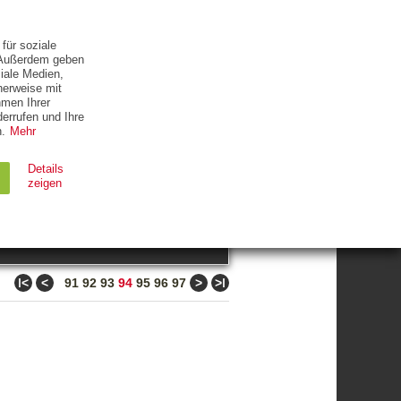
ETTER
KONTAKT
für soziale
. Außerdem geben
iale Medien,
herweise mit
hmen Ihrer
errufen und Ihre
.
Mehr
ZUM THEMA
Details
zeigen
suchen
Ablauf
Typ
ǀ<
<
>
>ǀ
91
92
93
94
95
96
97
Session
HTTP
90 Tage
HTTP