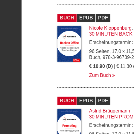
BUCH
EPUB
PDF
Nicole Kloppenburg
,
30 MINUTEN BACK 
Erscheinungstermin:
96 Seiten, 17,0 x 11,
Buch, 978-3-96739-
€ 10,90 (D)
| € 11,30 
Zum Buch
BUCH
EPUB
PDF
Astrid Brüggemann
30 MINUTEN PROM
Erscheinungstermin: