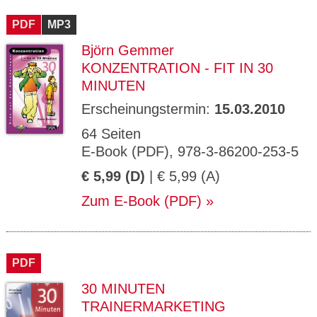
CMS_S
gabal-
Se
Wird für die Speicherung der Benutzer-
T
ESSION
verlag.
ssi
Session verwendet
T
PDF
_ID
MP3
de
on
P
H
Björn Gemmer
gabal-
Speichert den Zustimmungsstatus des
90
GV_CO
T
verlag.
Benutzers für Cookies auf der aktuellen
Ta
OKIES
T
KONZENTRATION - FIT IN 30
de
Domäne.
ge
P
MINUTEN
Erscheinungstermin:
15.03.2010
64 Seiten
E-Book (PDF), 978-3-86200-253-5
€ 5,99 (D)
| € 5,99 (A)
Zum E-Book (PDF)
PDF
30 MINUTEN
TRAINERMARKETING