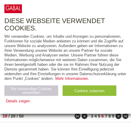
0
ARTIKEL
0.00 €
DIESE WEBSEITE VERWENDET
COOKIES.
Wir verwenden Cookies, um Inhalte und Anzeigen zu personalisieren,
FREITEXT
Funktionen für soziale Medien anbieten zu können und die Zugriffe auf
unsere Website zu analysieren. Außerdem geben wir Informationen zu
Ihrer Verwendung unserer Website an unsere Partner für soziale
AUSGABEART
Medien, Werbung und Analysen weiter. Unsere Partner führen diese
Informationen möglicherweise mit weiteren Daten zusammen, die Sie
AUS DER REIHE
ihnen bereitgestellt haben oder die sie im Rahmen Ihrer Nutzung der
Dienste gesammelt haben. Sie können Ihre Einwilligung jederzeit
widerrufen und Ihre Einstellungen in unserer Datenschutzerklärung unter
ZUM THEMA
dem Punkt „Cookies“ ändern.
Mehr Informationen.
Nur notwendige Cookies
Neuerscheinung
Bestseller
Cookies zulassen
suchen
verwenden
Details zeigen
TITEL
/
PREIS
/
DATUM
51 BIS 60 VON 990
Notwendig (2)
Statistiken (4)
Marketing (4)
ǀ<
<
>
>ǀ
10
/
20
/
50
3
4
5
6
7
8
9
Anbiet
Abl
Ty
Name
Zweck
er
auf
p
H