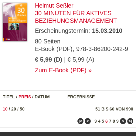
Helmut Seßler
30 MINUTEN FÜR AKTIVES
BEZIEHUNGSMANAGEMENT
Erscheinungstermin:
15.03.2010
80 Seiten
E-Book (PDF), 978-3-86200-242-9
€ 5,99 (D)
| € 5,99 (A)
Zum E-Book (PDF)
TITEL
/
PREIS
/
DATUM
ERGEBNISSE
10
/
20
/
50
51 BIS 60 VON 990
ǀ<
<
>
>ǀ
3
4
5
6
7
8
9