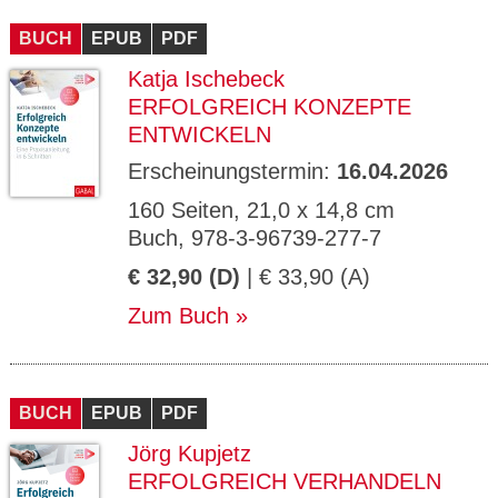
CMS_S
gabal-
Se
Wird für die Speicherung der Benutzer-
T
ESSION
verlag.
ssi
Session verwendet
T
BUCH
_ID
EPUB
de
PDF
on
P
H
Katja Ischebeck
gabal-
Speichert den Zustimmungsstatus des
90
GV_CO
T
verlag.
Benutzers für Cookies auf der aktuellen
Ta
OKIES
T
ERFOLGREICH KONZEPTE
de
Domäne.
ge
P
ENTWICKELN
Erscheinungstermin:
16.04.2026
160 Seiten, 21,0 x 14,8 cm
Buch, 978-3-96739-277-7
€ 32,90 (D)
| € 33,90 (A)
Zum Buch
BUCH
EPUB
PDF
Jörg Kupjetz
ERFOLGREICH VERHANDELN