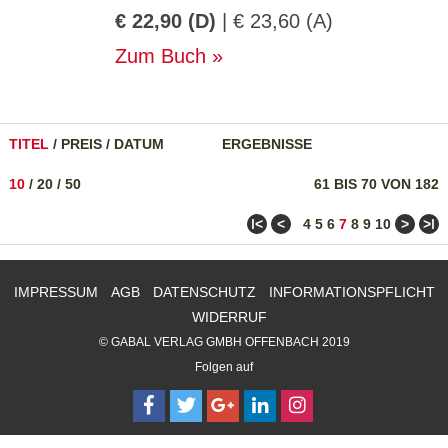
€ 22,90 (D)
| € 23,60 (A)
Zum Buch
TITEL
/
PREIS
/
DATUM
ERGEBNISSE
10
/
20
/
50
61 BIS 70 VON 182
ǀ<
<
>
>ǀ
4
5
6
7
8
9
10
IMPRESSUM
AGB
DATENSCHUTZ
INFORMATIONSPFLICHT
WIDERRUF
© GABAL VERLAG GMBH OFFENBACH 2019
Folgen auf