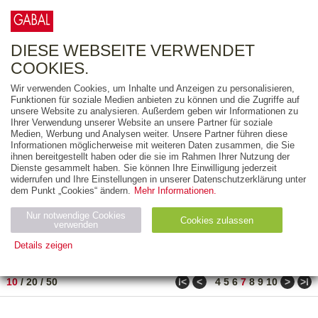
0
ARTIKEL
0.00 €
DIESE WEBSEITE VERWENDET
COOKIES.
Wir verwenden Cookies, um Inhalte und Anzeigen zu personalisieren,
FREITEXT
Funktionen für soziale Medien anbieten zu können und die Zugriffe auf
unsere Website zu analysieren. Außerdem geben wir Informationen zu
Ihrer Verwendung unserer Website an unsere Partner für soziale
AUSGABEART
Medien, Werbung und Analysen weiter. Unsere Partner führen diese
Informationen möglicherweise mit weiteren Daten zusammen, die Sie
AUS DER REIHE
ihnen bereitgestellt haben oder die sie im Rahmen Ihrer Nutzung der
Dienste gesammelt haben. Sie können Ihre Einwilligung jederzeit
widerrufen und Ihre Einstellungen in unserer Datenschutzerklärung unter
ZUM THEMA
dem Punkt „Cookies“ ändern.
Mehr Informationen.
Nur notwendige Cookies
Neuerscheinung
Bestseller
Cookies zulassen
suchen
verwenden
Details zeigen
TITEL
/
PREIS
/
DATUM
61 BIS 70 VON 182
Notwendig (2)
Statistiken (4)
Marketing (4)
ǀ<
<
>
>ǀ
10
/
20
/
50
4
5
6
7
8
9
10
Anbiet
Abl
Ty
Name
Zweck
er
auf
p
H