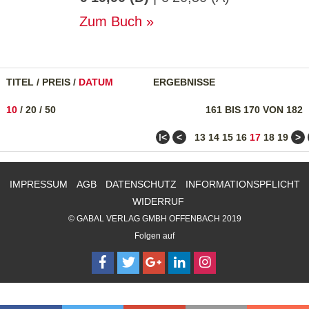
Zum Buch
TITEL
/
PREIS
/
DATUM
ERGEBNISSE
10
/
20
/
50
161 BIS 170 VON 182
ǀ<
<
>
13
14
15
16
17
18
19
IMPRESSUM
AGB
DATENSCHUTZ
INFORMATIONSPFLICHT
WIDERRUF
© GABAL VERLAG GMBH OFFENBACH 2019
Folgen auf