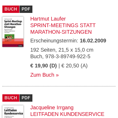
CMS_S
gabal-
Se
Wird für die Speicherung der Benutzer-
T
ESSION
verlag.
ssi
Session verwendet
T
BUCH
_ID
PDF
de
on
P
H
Hartmut Laufer
gabal-
Speichert den Zustimmungsstatus des
90
GV_CO
T
verlag.
Benutzers für Cookies auf der aktuellen
Ta
OKIES
T
SPRINT-MEETINGS STATT
de
Domäne.
ge
P
MARATHON-SITZUNGEN
Erscheinungstermin:
16.02.2009
192 Seiten, 21,5 x 15,0 cm
Buch, 978-3-89749-922-5
€ 19,90 (D)
| € 20,50 (A)
Zum Buch
BUCH
PDF
Jacqueline Irrgang
LEITFADEN KUNDENSERVICE