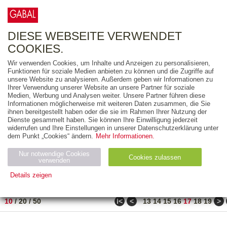
0
ARTIKEL
0.00 €
DIESE WEBSEITE VERWENDET
COOKIES.
Wir verwenden Cookies, um Inhalte und Anzeigen zu personalisieren,
FREITEXT
Funktionen für soziale Medien anbieten zu können und die Zugriffe auf
unsere Website zu analysieren. Außerdem geben wir Informationen zu
Ihrer Verwendung unserer Website an unsere Partner für soziale
AUSGABEART
Medien, Werbung und Analysen weiter. Unsere Partner führen diese
Informationen möglicherweise mit weiteren Daten zusammen, die Sie
AUS DER REIHE
ihnen bereitgestellt haben oder die sie im Rahmen Ihrer Nutzung der
Dienste gesammelt haben. Sie können Ihre Einwilligung jederzeit
widerrufen und Ihre Einstellungen in unserer Datenschutzerklärung unter
ZUM THEMA
dem Punkt „Cookies“ ändern.
Mehr Informationen.
Nur notwendige Cookies
Neuerscheinung
Bestseller
Cookies zulassen
suchen
verwenden
Details zeigen
TITEL
/
PREIS
/
DATUM
161 BIS 170 VON 182
Notwendig (2)
Statistiken (4)
Marketing (4)
ǀ<
<
>
10
/
20
/
50
13
14
15
16
17
18
19
Anbiet
Abl
Ty
Name
Zweck
er
auf
p
H