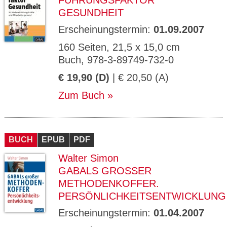
FÜHRUNGSFAKTOR
GESUNDHEIT
Erscheinungstermin:
01.09.2007
160 Seiten, 21,5 x 15,0 cm
Buch, 978-3-89749-732-0
€ 19,90 (D)
| € 20,50 (A)
Zum Buch
BUCH
EPUB
PDF
Walter Simon
GABALS GROSSER M
ETHODENKOFFER. P
ERSÖNLICHKEITSENTWICKLUNG
Erscheinungstermin:
01.04.2007