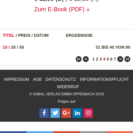
Zum E-Book (PDF)
TITEL
/
PREIS
/
DATUM
ERGEBNISSE
10
/
20
/
50
31 BIS 40 VON 80
ǀ<
<
>
>ǀ
1
2
3
4
5
6
7
IMPRESSUM
AGB
DATENSCHUTZ
INFORMATIONSPFLICHT
WIDERRUF
© GABAL VERLAG GMBH OFFENBACH 2019
Folgen auf