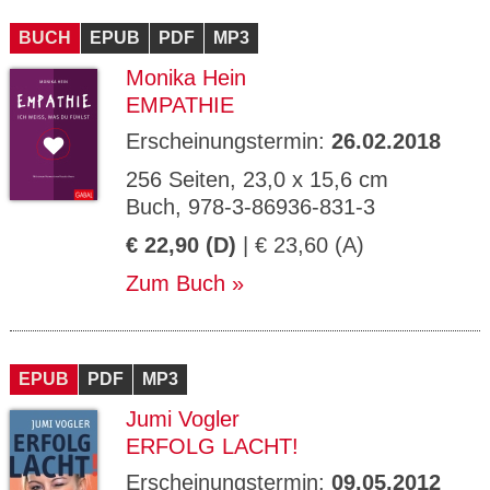
CMS_S
gabal-
Se
Wird für die Speicherung der Benutzer-
T
ESSION
verlag.
ssi
Session verwendet
T
BUCH
_ID
EPUB
de
PDF
MP3
on
P
H
Monika Hein
gabal-
Speichert den Zustimmungsstatus des
90
GV_CO
T
verlag.
Benutzers für Cookies auf der aktuellen
Ta
OKIES
T
EMPATHIE
de
Domäne.
ge
P
Erscheinungstermin:
26.02.2018
256 Seiten, 23,0 x 15,6 cm
Buch, 978-3-86936-831-3
€ 22,90 (D)
| € 23,60 (A)
Zum Buch
EPUB
PDF
MP3
Jumi Vogler
ERFOLG LACHT!
Erscheinungstermin:
09.05.2012