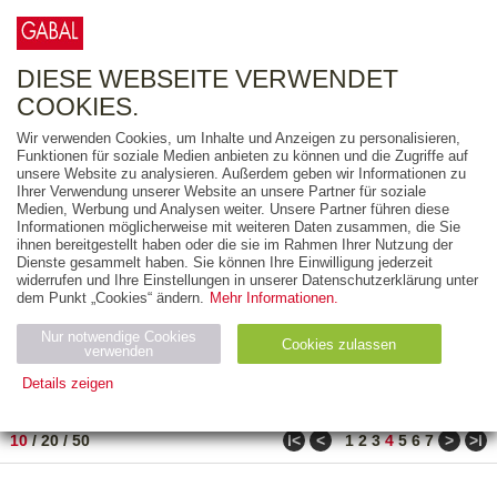
0
ARTIKEL
0.00 €
DIESE WEBSEITE VERWENDET
COOKIES.
Wir verwenden Cookies, um Inhalte und Anzeigen zu personalisieren,
FREITEXT
Funktionen für soziale Medien anbieten zu können und die Zugriffe auf
unsere Website zu analysieren. Außerdem geben wir Informationen zu
Ihrer Verwendung unserer Website an unsere Partner für soziale
AUSGABEART
Medien, Werbung und Analysen weiter. Unsere Partner führen diese
Informationen möglicherweise mit weiteren Daten zusammen, die Sie
AUS DER REIHE
ihnen bereitgestellt haben oder die sie im Rahmen Ihrer Nutzung der
Dienste gesammelt haben. Sie können Ihre Einwilligung jederzeit
widerrufen und Ihre Einstellungen in unserer Datenschutzerklärung unter
ZUM THEMA
dem Punkt „Cookies“ ändern.
Mehr Informationen.
Nur notwendige Cookies
Neuerscheinung
Bestseller
Cookies zulassen
suchen
verwenden
Details zeigen
TITEL
/
PREIS
/
DATUM
31 BIS 40 VON 80
Notwendig (2)
Statistiken (4)
Marketing (4)
ǀ<
<
>
>ǀ
10
/
20
/
50
1
2
3
4
5
6
7
Anbiet
Abl
Ty
Name
Zweck
er
auf
p
H