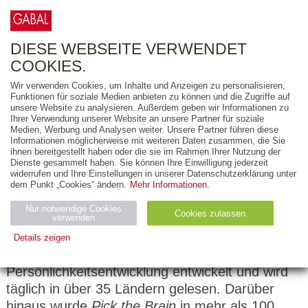
0
ARTIKEL
0.00 €
DIESE WEBSEITE VERWENDET
COOKIES.
Wir verwenden Cookies, um Inhalte und Anzeigen zu personalisieren,
Funktionen für soziale Medien anbieten zu können und die Zugriffe auf
Erin Falconer
unsere Website zu analysieren. Außerdem geben wir Informationen zu
Ihrer Verwendung unserer Website an unsere Partner für soziale
Medien, Werbung und Analysen weiter. Unsere Partner führen diese
Erin Falconer ist Chefredakteurin und
Informationen möglicherweise mit weiteren Daten zusammen, die Sie
Mitinhaberin von
Pick the Brain
, einer der am
ihnen bereitgestellt haben oder die sie im Rahmen Ihrer Nutzung der
Dienste gesammelt haben. Sie können Ihre Einwilligung jederzeit
schnellsten wachsenden und erfolgreichsten
widerrufen und Ihre Einstellungen in unserer Datenschutzerklärung unter
Communitys zur Persönlichkeitsentwicklung im
dem Punkt „Cookies“ ändern.
Mehr Informationen.
Internet. Mit über 1,8 Mio. Seitenaufrufen im
Nur notwendige Cookies
Cookies zulassen
Monat und 200 Bloggern aus der ganzen Welt
verwenden
hat sich
Pick the Brain
zu einer starken globalen
Details zeigen
Stimme und Marke im Bereich der
Notwendig (2)
Statistiken (4)
Marketing (4)
Persönlichkeitsentwicklung entwickelt und wird
Anbiet
Abl
Ty
täglich in über 35 Ländern gelesen. Darüber
Name
Zweck
er
auf
p
hinaus wurde
Pick the Brain
in mehr als 100
H