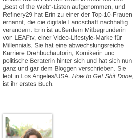
CMS_S
gabal-
Se
Wird für die Speicherung der Benutzer-
T
„Best of the Web“-Listen aufgenommen, und
ESSION
verlag.
ssi
Session verwendet
T
_ID
de
on
P
Refinery29 hat Erin zu einer der Top-10-Frauen
H
ernannt, die die digitale Landschaft nachhaltig
gabal-
Speichert den Zustimmungsstatus des
90
GV_CO
T
verlag.
Benutzers für Cookies auf der aktuellen
Ta
OKIES
T
verändern. Erin ist außerdem Mitbegründerin
de
Domäne.
ge
P
von LEAFtv, einer Video-Lifestyle-Marke für
Millennials. Sie hat eine abwechslungsreiche
Karriere Drehbuchautorin, Komikerin und
politische Beraterin hinter sich und hat sich nun
ganz und gar dem Bloggen verschrieben. Sie
lebt in Los Angeles/USA.
How to Get Shit Done
,
ist ihr erstes Buch.