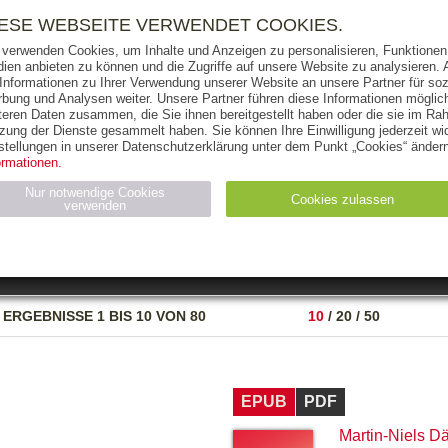
RIGHTS
PRESSE
HANDEL
FÜR UNTERNEHMEN
NEWSL
IESE WEBSEITE VERWENDET COOKIES.
 verwenden Cookies, um Inhalte und Anzeigen zu personalisieren, Funktionen 
ien anbieten zu können und die Zugriffe auf unsere Website zu analysieren
 Informationen zu Ihrer Verwendung unserer Website an unsere Partner für soz
bung und Analysen weiter. Unsere Partner führen diese Informationen möglic
THEMEN
AUTOREN
VERLAG
teren Daten zusammen, die Sie ihnen bereitgestellt haben oder die sie im Ra
zung der Dienste gesammelt haben. Sie können Ihre Einwilligung jederzeit wid
OKS
AUDIO-CDS
MP3
NON-BOOKS
stellungen in unserer Datenschutzerklärung unter dem Punkt „Cookies“ ändern
ormationen.
AUSGABEART
AUS DER REIHE
Nur notwendige Cookies
Cookies zulassen
verwenden
eller
Statistiken (4)
Marketing (4)
Anbieter
Zweck
ERGEBNISSE
1 BIS 10 VON 80
10
/
20
/
50
gabal-
N_ID
Wird für die Speicherung der Benutzer-Session verwendet
verlag.de
gabal-
Speichert den Zustimmungsstatus des Benutzers für Cookies
verlag.de
auf der aktuellen Domäne.
EPUB
PDF
Martin-Niels Dä