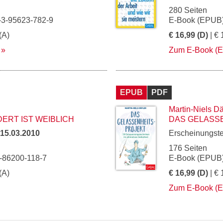
280 Seiten
-3-95623-782-9
E-Book (EPUB)
(A)
€ 16,99 (D)
| € 
Zum E-Book (
EPUB
PDF
Martin-Niels Dä
ERT IST WEIBLICH
DAS GELASS
15.03.2010
Erscheinungst
176 Seiten
-86200-118-7
E-Book (EPUB)
(A)
€ 16,99 (D)
| € 
Zum E-Book (