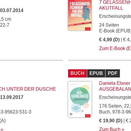
7 GELASSENH
AKUTFALL
03.07.2014
Erscheinungst
0,5 cm
622-7
24 Seiten
E-Book (EPUB)
€ 4,99 (D)
| € 4
Zum E-Book (
BUCH
EPUB
PDF
Daniela Elsner
ICH UNTER DER DUSCHE
AUSGEBALA
13.09.2017
Erscheinungst
176 Seiten, 22,
-3-95623-531-3
Buch, 978-3-9
(A)
€ 19,90 (D)
| € 
Zum Buch