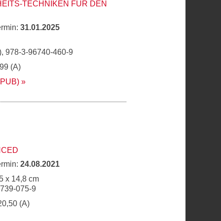
EITS-TECHNIKEN FÜR DEN
ermin:
31.01.2025
, 978-3-96740-460-9
,99 (A)
EPUB)
NCED
ermin:
24.08.2021
5 x 14,8 cm
6739-075-9
20,50 (A)