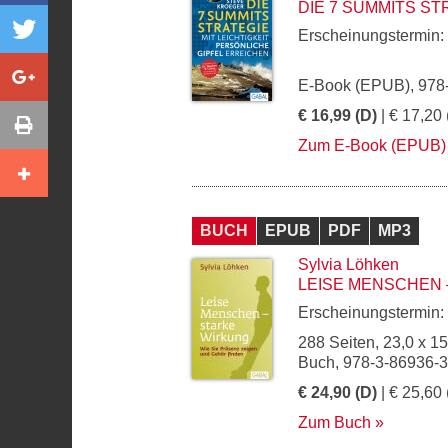
DIE 7 SUMMITS ST
Erscheinungstermin:
E-Book (EPUB), 978
€ 16,99 (D)
| € 17,20 
Zum E-Book (EPUB)
BUCH
EPUB
PDF
MP3
Sylvia Löhken
LEISE MENSCHEN 
Erscheinungstermin:
288 Seiten, 23,0 x 1
Buch, 978-3-86936-
€ 24,90 (D)
| € 25,60 
Zum Buch