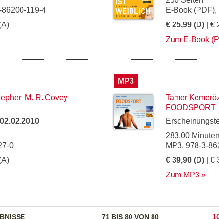
256 Seiten
-86200-119-4
E-Book (PDF),
(A)
€ 25,99 (D)
| € 
Zum E-Book (
MP3
tephen M. R. Covey
Tamer Kemerö
N
FOODSPORT
02.02.2010
Erscheinungst
283.00 Minute
27-0
MP3, 978-3-86
(A)
€ 39,90 (D)
| € 
Zum MP3
BNISSE
71 BIS 80 VON 80
1