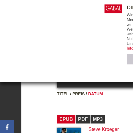
0
ARTIKEL
0.00 €
D
Wir
Med
wir
Wer
START
BÜCHER
wei
Nut
GESAMTVERZEICHNIS
BÜCHER
E-BO
Ein
Inf
FREITEXT
Neuerscheinung
Bests
Notwendig (2)
Name
TITEL
/
PREIS
/
DATUM
CMS_SESSIO
GV_COOKIES
EPUB
PDF
MP3
Steve Kroeger