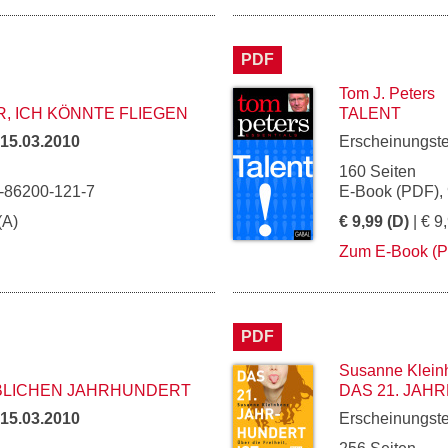
PDF
Tom J. Peters
R, ICH KÖNNTE FLIEGEN
TALENT
15.03.2010
Erscheinungst
160 Seiten
3-86200-121-7
E-Book (PDF),
(A)
€ 9,99 (D)
| € 9
Zum E-Book (
PDF
Susanne Klein
IBLICHEN JAHRHUNDERT
DAS 21. JAH
15.03.2010
Erscheinungst