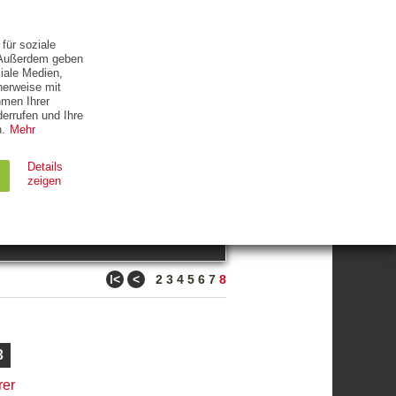
ETTER
KONTAKT
für soziale
. Außerdem geben
iale Medien,
herweise mit
hmen Ihrer
errufen und Ihre
.
Mehr
ZUM THEMA
Details
zeigen
suchen
Ablauf
Typ
ǀ<
<
2
3
4
5
6
7
8
Session
HTTP
90 Tage
HTTP
3
rer