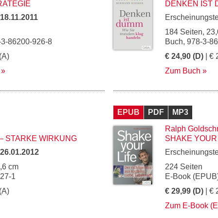
RATEGIE
DENKEN IST
18.11.2011
Erscheinungst
184 Seiten, 23,
-3-86200-926-8
Buch, 978-3-8
(A)
€ 24,90 (D)
| € 
Zum Buch
EPUB
PDF
MP3
Ralph Goldsch
– STARKE WIRKUNG
SHAKE YOUR 
26.01.2012
Erscheinungst
5,6 cm
224 Seiten
327-1
E-Book (EPUB)
(A)
€ 29,99 (D)
| € 
Zum E-Book (