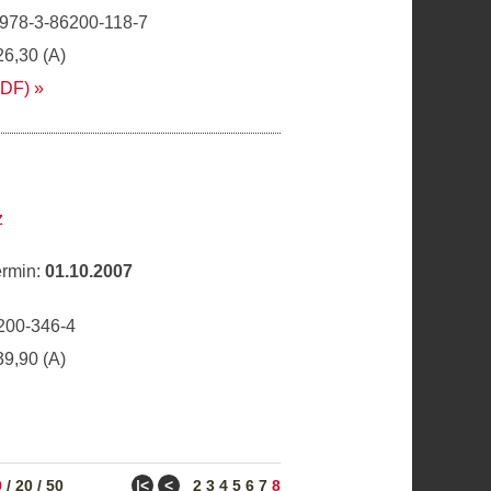
 978-3-86200-118-7
26,30 (A)
PDF)
z
ermin:
01.10.2007
n
200-346-4
39,90 (A)
ǀ<
<
0
/
20
/
50
2
3
4
5
6
7
8