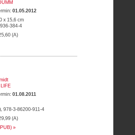
 DUMM
ermin:
01.05.2012
0 x 15,6 cm
6936-384-4
25,60 (A)
midt
LIFE
ermin:
01.08.2011
, 978-3-86200-911-4
29,99 (A)
EPUB)