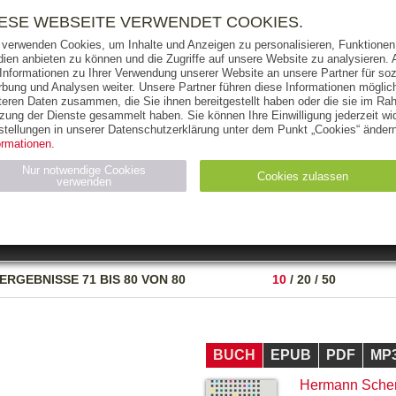
RIGHTS
PRESSE
HANDEL
FÜR UNTERNEHMEN
NEWSL
IESE WEBSEITE VERWENDET COOKIES.
 verwenden Cookies, um Inhalte und Anzeigen zu personalisieren, Funktionen 
ien anbieten zu können und die Zugriffe auf unsere Website zu analysieren
 Informationen zu Ihrer Verwendung unserer Website an unsere Partner für soz
bung und Analysen weiter. Unsere Partner führen diese Informationen möglic
THEMEN
AUTOREN
VERLAG
teren Daten zusammen, die Sie ihnen bereitgestellt haben oder die sie im Ra
zung der Dienste gesammelt haben. Sie können Ihre Einwilligung jederzeit wid
OKS
AUDIO-CDS
MP3
NON-BOOKS
stellungen in unserer Datenschutzerklärung unter dem Punkt „Cookies“ ändern
ormationen.
AUSGABEART
AUS DER REIHE
Nur notwendige Cookies
Cookies zulassen
verwenden
eller
Statistiken (4)
Marketing (4)
Anbieter
Zweck
ERGEBNISSE
71 BIS 80 VON 80
10
/
20
/
50
gabal-
N_ID
Wird für die Speicherung der Benutzer-Session verwendet
verlag.de
gabal-
Speichert den Zustimmungsstatus des Benutzers für Cookies
verlag.de
auf der aktuellen Domäne.
BUCH
EPUB
PDF
MP
Hermann Sche