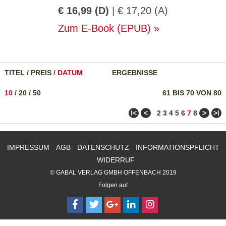
€ 16,99 (D)
| € 17,20 (A)
Zum E-Book (EPUB)
TITEL
/
PREIS
/
DATUM
ERGEBNISSE
10
/
20
/
50
61 BIS 70 VON 80
ǀ<
<
>
>ǀ
2
3
4
5
6
7
8
IMPRESSUM
AGB
DATENSCHUTZ
INFORMATIONSPFLICHT
WIDERRUF
© GABAL VERLAG GMBH OFFENBACH 2019
Folgen auf