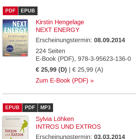
CMS_S
gabal-
Se
Wird für die Speicherung der Benutzer-
T
ESSION
verlag.
ssi
Session verwendet
T
PDF
_ID
EPUB
de
on
P
H
Kirstin Hengelage
gabal-
Speichert den Zustimmungsstatus des
90
GV_CO
T
verlag.
Benutzers für Cookies auf der aktuellen
Ta
OKIES
T
NEXT ENERGY
de
Domäne.
ge
P
Erscheinungstermin:
08.09.2014
224 Seiten
E-Book (PDF), 978-3-95623-136-0
€ 25,99 (D)
| € 25,99 (A)
Zum E-Book (PDF)
EPUB
PDF
MP3
Sylvia Löhken
INTROS UND EXTROS
Erscheinungstermin:
03.03.2014