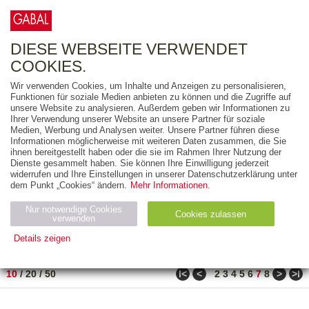
0
ARTIKEL
0.00 €
DIESE WEBSEITE VERWENDET
COOKIES.
Wir verwenden Cookies, um Inhalte und Anzeigen zu personalisieren,
FREITEXT
Funktionen für soziale Medien anbieten zu können und die Zugriffe auf
unsere Website zu analysieren. Außerdem geben wir Informationen zu
Ihrer Verwendung unserer Website an unsere Partner für soziale
AUSGABEART
Medien, Werbung und Analysen weiter. Unsere Partner führen diese
Informationen möglicherweise mit weiteren Daten zusammen, die Sie
AUS DER REIHE
ihnen bereitgestellt haben oder die sie im Rahmen Ihrer Nutzung der
Dienste gesammelt haben. Sie können Ihre Einwilligung jederzeit
widerrufen und Ihre Einstellungen in unserer Datenschutzerklärung unter
ZUM THEMA
dem Punkt „Cookies“ ändern.
Mehr Informationen.
Nur notwendige Cookies
Neuerscheinung
Bestseller
Cookies zulassen
suchen
verwenden
Details zeigen
TITEL
/
PREIS
/
DATUM
61 BIS 70 VON 80
Notwendig (2)
Statistiken (4)
Marketing (4)
ǀ<
<
>
>ǀ
10
/
20
/
50
2
3
4
5
6
7
8
Anbiet
Abl
Ty
Name
Zweck
er
auf
p
H