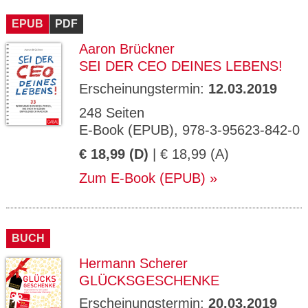
CMS_S
gabal-
Se
Wird für die Speicherung der Benutzer-
T
ESSION
verlag.
ssi
Session verwendet
T
EPUB
_ID
PDF
de
on
P
H
Aaron Brückner
gabal-
Speichert den Zustimmungsstatus des
90
GV_CO
T
verlag.
Benutzers für Cookies auf der aktuellen
Ta
OKIES
T
SEI DER CEO DEINES LEBENS!
de
Domäne.
ge
P
Erscheinungstermin:
12.03.2019
248 Seiten
E-Book (EPUB), 978-3-95623-842-0
€ 18,99 (D)
| € 18,99 (A)
Zum E-Book (EPUB)
BUCH
Hermann Scherer
GLÜCKSGESCHENKE
Erscheinungstermin:
20.03.2019