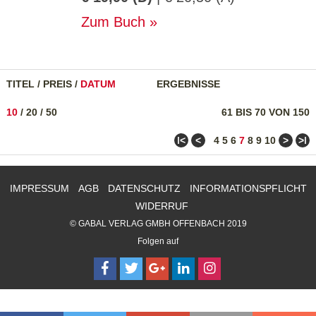
Zum Buch
TITEL
/
PREIS
/
DATUM
ERGEBNISSE
10
/
20
/
50
61 BIS 70 VON 150
ǀ<
<
>
>ǀ
4
5
6
7
8
9
10
IMPRESSUM
AGB
DATENSCHUTZ
INFORMATIONSPFLICHT
WIDERRUF
© GABAL VERLAG GMBH OFFENBACH 2019
Folgen auf