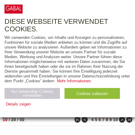
0
ARTIKEL
0.00 €
DIESE WEBSEITE VERWENDET
COOKIES.
Wir verwenden Cookies, um Inhalte und Anzeigen zu personalisieren,
FREITEXT
Funktionen für soziale Medien anbieten zu können und die Zugriffe auf
unsere Website zu analysieren. Außerdem geben wir Informationen zu
Ihrer Verwendung unserer Website an unsere Partner für soziale
AUSGABEART
Medien, Werbung und Analysen weiter. Unsere Partner führen diese
Informationen möglicherweise mit weiteren Daten zusammen, die Sie
AUS DER REIHE
ihnen bereitgestellt haben oder die sie im Rahmen Ihrer Nutzung der
Dienste gesammelt haben. Sie können Ihre Einwilligung jederzeit
widerrufen und Ihre Einstellungen in unserer Datenschutzerklärung unter
ZUM THEMA
dem Punkt „Cookies“ ändern.
Mehr Informationen.
Nur notwendige Cookies
Neuerscheinung
Bestseller
Cookies zulassen
suchen
verwenden
Details zeigen
TITEL
/
PREIS
/
DATUM
61 BIS 70 VON 150
Notwendig (2)
Statistiken (4)
Marketing (4)
ǀ<
<
>
>ǀ
10
/
20
/
50
4
5
6
7
8
9
10
Anbiet
Abl
Ty
Name
Zweck
er
auf
p
H