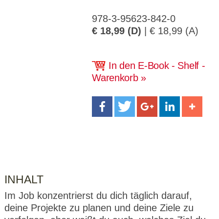
CMS_S
gabal-
Se
Wird für die Speicherung der Benutzer-
T
ESSION
verlag.
ssi
Session verwendet
T
_ID
de
on
978-3-95623-842-0
P
€ 18,99 (D)
| € 18,99 (A)
H
gabal-
Speichert den Zustimmungsstatus des
90
GV_CO
T
verlag.
Benutzers für Cookies auf der aktuellen
Ta
OKIES
T
de
Domäne.
ge
P
In den E-Book - Shelf -
Warenkorb
INHALT
Im Job konzentrierst du dich täglich darauf,
deine Projekte zu planen und deine Ziele zu