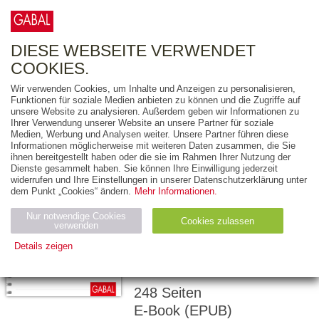
0
ARTIKEL
0.00 €
DIESE WEBSEITE VERWENDET
COOKIES.
Wir verwenden Cookies, um Inhalte und Anzeigen zu personalisieren,
Funktionen für soziale Medien anbieten zu können und die Zugriffe auf
AARON BRÜCKNER
unsere Website zu analysieren. Außerdem geben wir Informationen zu
Ihrer Verwendung unserer Website an unsere Partner für soziale
Sei der CEO
Medien, Werbung und Analysen weiter. Unsere Partner führen diese
Informationen möglicherweise mit weiteren Daten zusammen, die Sie
deines Lebens!
ihnen bereitgestellt haben oder die sie im Rahmen Ihrer Nutzung der
Dienste gesammelt haben. Sie können Ihre Einwilligung jederzeit
33 WIRKSAME
widerrufen und Ihre Einstellungen in unserer Datenschutzerklärung unter
dem Punkt „Cookies“ ändern.
Mehr Informationen.
BUSINESS-TOOLS,
DIE DICH IM LEBEN
Nur notwendige Cookies
Cookies zulassen
verwenden
ERFOLGREICH
Details zeigen
MACHEN
Notwendig (2)
Statistiken (4)
Marketing (4)
248 Seiten
Anbiet
Abl
Ty
Name
Zweck
er
auf
p
E-Book (EPUB)
H