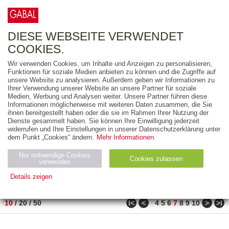
0
ARTIKEL
0.00 €
DIESE WEBSEITE VERWENDET
COOKIES.
Wir verwenden Cookies, um Inhalte und Anzeigen zu personalisieren,
FREITEXT
Funktionen für soziale Medien anbieten zu können und die Zugriffe auf
unsere Website zu analysieren. Außerdem geben wir Informationen zu
Ihrer Verwendung unserer Website an unsere Partner für soziale
AUSGABEART
Medien, Werbung und Analysen weiter. Unsere Partner führen diese
Informationen möglicherweise mit weiteren Daten zusammen, die Sie
AUS DER REIHE
ihnen bereitgestellt haben oder die sie im Rahmen Ihrer Nutzung der
Dienste gesammelt haben. Sie können Ihre Einwilligung jederzeit
widerrufen und Ihre Einstellungen in unserer Datenschutzerklärung unter
ZUM THEMA
dem Punkt „Cookies“ ändern.
Mehr Informationen.
Nur notwendige Cookies
Neuerscheinung
Bestseller
Cookies zulassen
suchen
verwenden
Details zeigen
TITEL
/
PREIS
/
DATUM
61 BIS 70 VON 210
Notwendig (2)
Statistiken (4)
Marketing (4)
ǀ<
<
>
>ǀ
10
/
20
/
50
4
5
6
7
8
9
10
Anbiet
Abl
Ty
Name
Zweck
er
auf
p
H