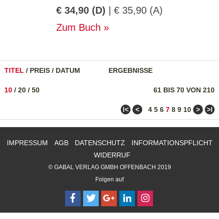
€ 34,90 (D)
| € 35,90 (A)
Zum Buch
TITEL
/
PREIS
/
DATUM
ERGEBNISSE
10
/
20
/
50
61 BIS 70 VON 210
ǀ<
<
>
>ǀ
4
5
6
7
8
9
10
IMPRESSUM
AGB
DATENSCHUTZ
INFORMATIONSPFLICHT
WIDERRUF
© GABAL VERLAG GMBH OFFENBACH 2019
Folgen auf