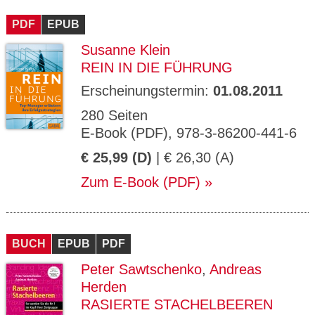
CMS_S
gabal-
Se
Wird für die Speicherung der Benutzer-
T
ESSION
verlag.
ssi
Session verwendet
T
PDF
_ID
EPUB
de
on
P
H
Susanne Klein
gabal-
Speichert den Zustimmungsstatus des
90
GV_CO
T
verlag.
Benutzers für Cookies auf der aktuellen
Ta
OKIES
T
REIN IN DIE FÜHRUNG
de
Domäne.
ge
P
Erscheinungstermin:
01.08.2011
280 Seiten
E-Book (PDF), 978-3-86200-441-6
€ 25,99 (D)
| € 26,30 (A)
Zum E-Book (PDF)
BUCH
EPUB
PDF
Peter Sawtschenko
,
Andreas
Herden
RASIERTE STACHELBEEREN