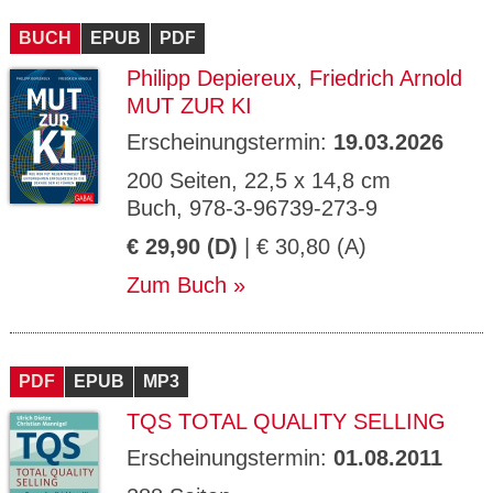
CMS_S
gabal-
Se
Wird für die Speicherung der Benutzer-
T
ESSION
verlag.
ssi
Session verwendet
T
BUCH
_ID
EPUB
de
PDF
on
P
H
Philipp Depiereux
,
Friedrich Arnold
gabal-
Speichert den Zustimmungsstatus des
90
GV_CO
T
verlag.
Benutzers für Cookies auf der aktuellen
Ta
OKIES
T
MUT ZUR KI
de
Domäne.
ge
P
Erscheinungstermin:
19.03.2026
200 Seiten, 22,5 x 14,8 cm
Buch, 978-3-96739-273-9
€ 29,90 (D)
| € 30,80 (A)
Zum Buch
PDF
EPUB
MP3
TQS TOTAL QUALITY SELLING
Erscheinungstermin:
01.08.2011