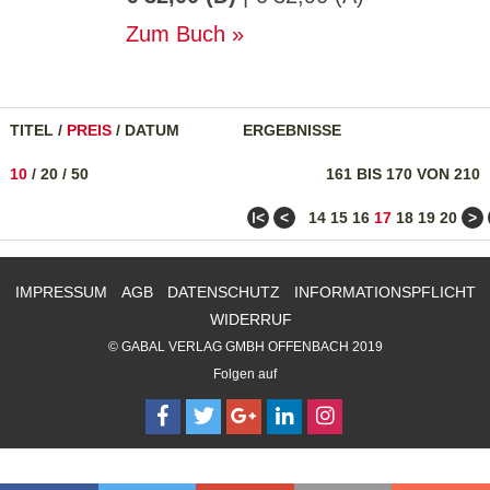
Zum Buch
TITEL
/
PREIS
/
DATUM
ERGEBNISSE
10
/
20
/
50
161 BIS 170 VON 210
ǀ<
<
>
14
15
16
17
18
19
20
IMPRESSUM
AGB
DATENSCHUTZ
INFORMATIONSPFLICHT
WIDERRUF
© GABAL VERLAG GMBH OFFENBACH 2019
Folgen auf