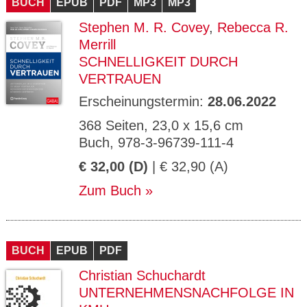
BUCH
EPUB
PDF
MP3
MP3
Stephen M. R. Covey
,
Rebecca R.
Merrill
SCHNELLIGKEIT DURCH
VERTRAUEN
Erscheinungstermin:
28.06.2022
368 Seiten, 23,0 x 15,6 cm
Buch, 978-3-96739-111-4
€ 32,00 (D)
| € 32,90 (A)
Zum Buch
BUCH
EPUB
PDF
Christian Schuchardt
UNTERNEHMENSNACHFOLGE IN