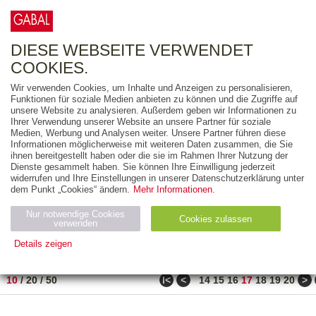
0
ARTIKEL
0.00 €
DIESE WEBSEITE VERWENDET
COOKIES.
Wir verwenden Cookies, um Inhalte und Anzeigen zu personalisieren,
FREITEXT
Funktionen für soziale Medien anbieten zu können und die Zugriffe auf
unsere Website zu analysieren. Außerdem geben wir Informationen zu
Ihrer Verwendung unserer Website an unsere Partner für soziale
AUSGABEART
Medien, Werbung und Analysen weiter. Unsere Partner führen diese
Informationen möglicherweise mit weiteren Daten zusammen, die Sie
AUS DER REIHE
ihnen bereitgestellt haben oder die sie im Rahmen Ihrer Nutzung der
Dienste gesammelt haben. Sie können Ihre Einwilligung jederzeit
widerrufen und Ihre Einstellungen in unserer Datenschutzerklärung unter
ZUM THEMA
dem Punkt „Cookies“ ändern.
Mehr Informationen.
Nur notwendige Cookies
Neuerscheinung
Bestseller
Cookies zulassen
suchen
verwenden
Details zeigen
TITEL
/
PREIS
/
DATUM
161 BIS 170 VON 210
Notwendig (2)
Statistiken (4)
Marketing (4)
ǀ<
<
>
10
/
20
/
50
14
15
16
17
18
19
20
Anbiet
Abl
Ty
Name
Zweck
er
auf
p
H