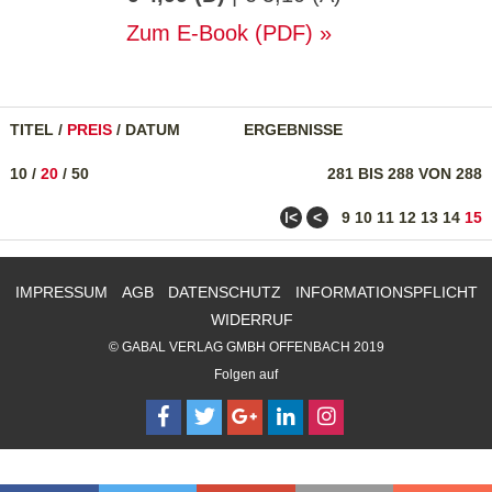
Zum E-Book (PDF)
TITEL
/
PREIS
/
DATUM
ERGEBNISSE
10
/
20
/
50
281 BIS 288 VON 288
ǀ<
<
9
10
11
12
13
14
15
IMPRESSUM
AGB
DATENSCHUTZ
INFORMATIONSPFLICHT
WIDERRUF
© GABAL VERLAG GMBH OFFENBACH 2019
Folgen auf