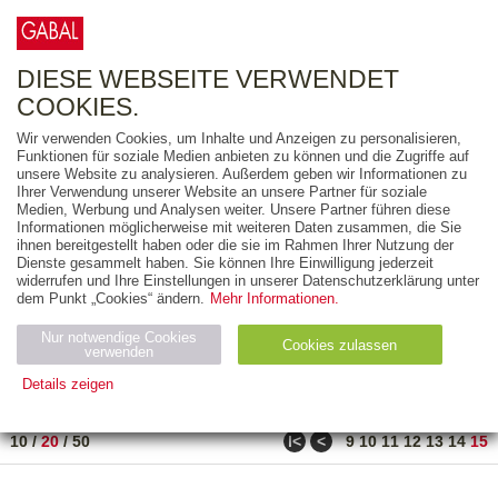
0
ARTIKEL
0.00 €
DIESE WEBSEITE VERWENDET
COOKIES.
Wir verwenden Cookies, um Inhalte und Anzeigen zu personalisieren,
FREITEXT
Funktionen für soziale Medien anbieten zu können und die Zugriffe auf
unsere Website zu analysieren. Außerdem geben wir Informationen zu
Ihrer Verwendung unserer Website an unsere Partner für soziale
AUSGABEART
Medien, Werbung und Analysen weiter. Unsere Partner führen diese
Informationen möglicherweise mit weiteren Daten zusammen, die Sie
AUS DER REIHE
ihnen bereitgestellt haben oder die sie im Rahmen Ihrer Nutzung der
Dienste gesammelt haben. Sie können Ihre Einwilligung jederzeit
widerrufen und Ihre Einstellungen in unserer Datenschutzerklärung unter
ZUM THEMA
dem Punkt „Cookies“ ändern.
Mehr Informationen.
Nur notwendige Cookies
Neuerscheinung
Bestseller
Cookies zulassen
suchen
verwenden
Details zeigen
TITEL
/
PREIS
/
DATUM
281 BIS 288 VON 288
Notwendig (2)
Statistiken (4)
Marketing (4)
ǀ<
<
10
/
20
/
50
9
10
11
12
13
14
15
Anbiet
Abl
Ty
Name
Zweck
er
auf
p
H