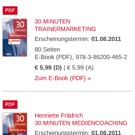
CMS_S
gabal-
Se
Wird für die Speicherung der Benutzer-
T
ESSION
verlag.
ssi
Session verwendet
T
PDF
_ID
de
on
P
H
30 MINUTEN
gabal-
Speichert den Zustimmungsstatus des
90
GV_CO
T
verlag.
Benutzers für Cookies auf der aktuellen
Ta
OKIES
T
TRAINERMARKETING
de
Domäne.
ge
P
Erscheinungstermin:
01.08.2011
80 Seiten
E-Book (PDF), 978-3-86200-465-2
€ 5,99 (D)
| € 5,99 (A)
Zum E-Book (PDF)
PDF
Henriette Frädrich
30 MINUTEN MEDIENCOACHING
Erscheinungstermin:
01.08.2011