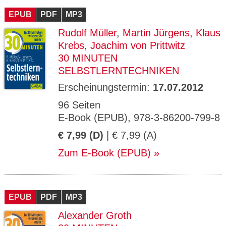
EPUB
PDF
MP3
Rudolf Müller
,
Martin Jürgens
,
Klaus
Krebs
,
Joachim von Prittwitz
30 MINUTEN
SELBSTLERNTECHNIKEN
Erscheinungstermin:
17.07.2012
96 Seiten
E-Book (EPUB), 978-3-86200-799-8
€ 7,99 (D)
| € 7,99 (A)
Zum E-Book (EPUB)
EPUB
PDF
MP3
Alexander Groth