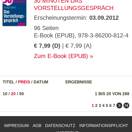
30 MINUTEN DAS
VORSTELLUNGSGESPRÄCH
Erscheinungstermin:
03.09.2012
96 Seiten
E-Book (EPUB), 978-3-86200-812-4
€ 7,99 (D)
| € 7,99 (A)
Zum E-Book (EPUB)
TITEL
/
PREIS
/
DATUM
ERGEBNISSE
10
/
20
/
50
1 BIS 20 VON 288
>
>ǀ
1
2
3
4
5
6
7
IMPRESSUM
AGB
DATENSCHUTZ
INFORMATIONSPFLICHT