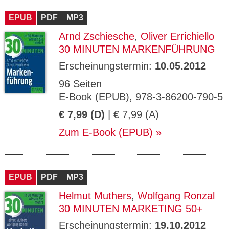
CMS_S
gabal-
Se
Wird für die Speicherung der Benutzer-
T
ESSION
verlag.
ssi
Session verwendet
T
EPUB
_ID
PDF
de
MP3
on
P
H
Arnd Zschiesche
,
Oliver Errichiello
gabal-
Speichert den Zustimmungsstatus des
90
GV_CO
T
verlag.
Benutzers für Cookies auf der aktuellen
Ta
OKIES
T
30 MINUTEN MARKENFÜHRUNG
de
Domäne.
ge
P
Erscheinungstermin:
10.05.2012
96 Seiten
E-Book (EPUB), 978-3-86200-790-5
€ 7,99 (D)
| € 7,99 (A)
Zum E-Book (EPUB)
EPUB
PDF
MP3
Helmut Muthers
,
Wolfgang Ronzal
30 MINUTEN MARKETING 50+
Erscheinungstermin:
19.10.2012