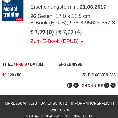
Erscheinungstermin:
21.08.2017
96 Seiten, 17,0 x 11,5 cm
E-Book (EPUB), 978-3-95623-557-3
€ 7,99 (D)
| € 7,99 (A)
Zum E-Book (EPUB)
TITEL
/
PREIS
/
DATUM
ERGEBNISSE
10
/
20
/
50
51 BIS 60 VON 288
ǀ<
<
>
>ǀ
3
4
5
6
7
8
9
IMPRESSUM
AGB
DATENSCHUTZ
INFORMATIONSPFLICHT
WIDERRUF
© GABAL VERLAG GMBH OFFENBACH 2019