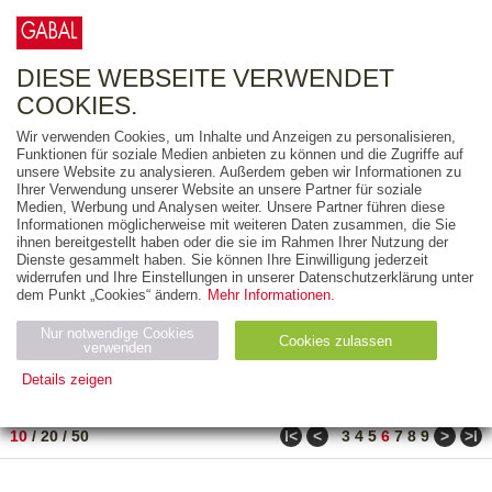
0
ARTIKEL
0.00 €
DIESE WEBSEITE VERWENDET
COOKIES.
Wir verwenden Cookies, um Inhalte und Anzeigen zu personalisieren,
FREITEXT
Funktionen für soziale Medien anbieten zu können und die Zugriffe auf
unsere Website zu analysieren. Außerdem geben wir Informationen zu
Ihrer Verwendung unserer Website an unsere Partner für soziale
AUSGABEART
Medien, Werbung und Analysen weiter. Unsere Partner führen diese
Informationen möglicherweise mit weiteren Daten zusammen, die Sie
AUS DER REIHE
ihnen bereitgestellt haben oder die sie im Rahmen Ihrer Nutzung der
Dienste gesammelt haben. Sie können Ihre Einwilligung jederzeit
widerrufen und Ihre Einstellungen in unserer Datenschutzerklärung unter
ZUM THEMA
dem Punkt „Cookies“ ändern.
Mehr Informationen.
Nur notwendige Cookies
Neuerscheinung
Bestseller
Cookies zulassen
suchen
verwenden
Details zeigen
TITEL
/
PREIS
/
DATUM
51 BIS 60 VON 288
Notwendig (2)
Statistiken (4)
Marketing (4)
ǀ<
<
>
>ǀ
10
/
20
/
50
3
4
5
6
7
8
9
Anbiet
Abl
Ty
Name
Zweck
er
auf
p
H