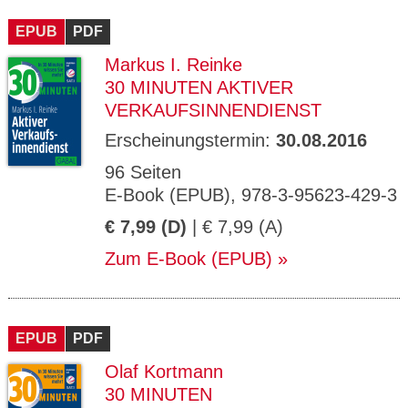
CMS_S
gabal-
Se
Wird für die Speicherung der Benutzer-
T
ESSION
verlag.
ssi
Session verwendet
T
EPUB
_ID
PDF
de
on
P
H
Markus I. Reinke
gabal-
Speichert den Zustimmungsstatus des
90
GV_CO
T
verlag.
Benutzers für Cookies auf der aktuellen
Ta
OKIES
T
30 MINUTEN AKTIVER
de
Domäne.
ge
P
VERKAUFSINNENDIENST
Erscheinungstermin:
30.08.2016
96 Seiten
E-Book (EPUB), 978-3-95623-429-3
€ 7,99 (D)
| € 7,99 (A)
Zum E-Book (EPUB)
EPUB
PDF
Olaf Kortmann
30 MINUTEN