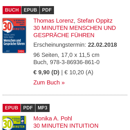
CMS_S
gabal-
Se
Wird für die Speicherung der Benutzer-
T
ESSION
verlag.
ssi
Session verwendet
T
BUCH
_ID
EPUB
de
PDF
on
P
H
Thomas Lorenz
,
Stefan Oppitz
gabal-
Speichert den Zustimmungsstatus des
90
GV_CO
T
verlag.
Benutzers für Cookies auf der aktuellen
Ta
OKIES
T
30 MINUTEN MENSCHEN UND
de
Domäne.
ge
P
GESPRÄCHE FÜHREN
Erscheinungstermin:
22.02.2018
96 Seiten, 17,0 x 11,5 cm
Buch, 978-3-86936-861-0
€ 9,90 (D)
| € 10,20 (A)
Zum Buch
EPUB
PDF
MP3
Monika A. Pohl
30 MINUTEN INTUITION