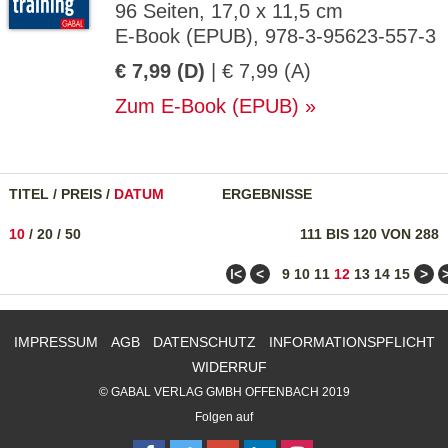
96 Seiten, 17,0 x 11,5 cm
E-Book (EPUB), 978-3-95623-557-3
€ 7,99 (D)
| € 7,99 (A)
Zum E-Book (EPUB)
TITEL
/
PREIS
/
DATUM
ERGEBNISSE
10
/
20
/
50
111 BIS 120 VON 288
ǀ<
<
>
9
10
11
12
13
14
15
IMPRESSUM
AGB
DATENSCHUTZ
INFORMATIONSPFLICHT
WIDERRUF
© GABAL VERLAG GMBH OFFENBACH 2019
Folgen auf