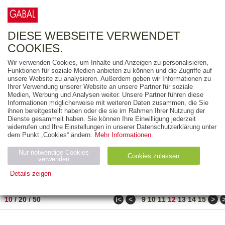
0
ARTIKEL
0.00 €
DIESE WEBSEITE VERWENDET
COOKIES.
Wir verwenden Cookies, um Inhalte und Anzeigen zu personalisieren,
FREITEXT
Funktionen für soziale Medien anbieten zu können und die Zugriffe auf
unsere Website zu analysieren. Außerdem geben wir Informationen zu
Ihrer Verwendung unserer Website an unsere Partner für soziale
AUSGABEART
Medien, Werbung und Analysen weiter. Unsere Partner führen diese
Informationen möglicherweise mit weiteren Daten zusammen, die Sie
AUS DER REIHE
ihnen bereitgestellt haben oder die sie im Rahmen Ihrer Nutzung der
Dienste gesammelt haben. Sie können Ihre Einwilligung jederzeit
widerrufen und Ihre Einstellungen in unserer Datenschutzerklärung unter
ZUM THEMA
dem Punkt „Cookies“ ändern.
Mehr Informationen.
Nur notwendige Cookies
Neuerscheinung
Bestseller
Cookies zulassen
suchen
verwenden
Details zeigen
TITEL
/
PREIS
/
DATUM
111 BIS 120 VON 288
Notwendig (2)
Statistiken (4)
Marketing (4)
ǀ<
<
>
10
/
20
/
50
9
10
11
12
13
14
15
Anbiet
Abl
Ty
Name
Zweck
er
auf
p
H