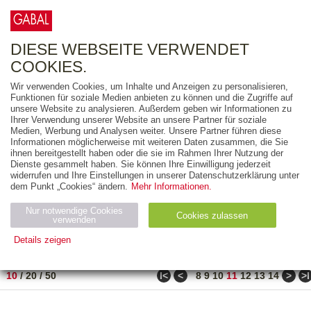
0
ARTIKEL
0.00 €
DIESE WEBSEITE VERWENDET
COOKIES.
Wir verwenden Cookies, um Inhalte und Anzeigen zu personalisieren,
FREITEXT
Funktionen für soziale Medien anbieten zu können und die Zugriffe auf
unsere Website zu analysieren. Außerdem geben wir Informationen zu
Ihrer Verwendung unserer Website an unsere Partner für soziale
AUSGABEART
Medien, Werbung und Analysen weiter. Unsere Partner führen diese
Informationen möglicherweise mit weiteren Daten zusammen, die Sie
AUS DER REIHE
ihnen bereitgestellt haben oder die sie im Rahmen Ihrer Nutzung der
Dienste gesammelt haben. Sie können Ihre Einwilligung jederzeit
widerrufen und Ihre Einstellungen in unserer Datenschutzerklärung unter
ZUM THEMA
dem Punkt „Cookies“ ändern.
Mehr Informationen.
Nur notwendige Cookies
Neuerscheinung
Bestseller
Cookies zulassen
suchen
verwenden
Details zeigen
TITEL
/
PREIS
/
DATUM
101 BIS 110 VON 288
Notwendig (2)
Statistiken (4)
Marketing (4)
ǀ<
<
>
>ǀ
10
/
20
/
50
8
9
10
11
12
13
14
Anbiet
Abl
Ty
Name
Zweck
er
auf
p
H