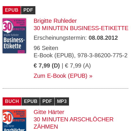
CMS_S
gabal-
Se
Wird für die Speicherung der Benutzer-
T
ESSION
verlag.
ssi
Session verwendet
T
EPUB
_ID
PDF
de
on
P
H
Brigitte Ruhleder
gabal-
Speichert den Zustimmungsstatus des
90
GV_CO
T
verlag.
Benutzers für Cookies auf der aktuellen
Ta
OKIES
T
30 MINUTEN BUSINESS-ETIKETTE
de
Domäne.
ge
P
Erscheinungstermin:
08.08.2012
96 Seiten
E-Book (EPUB), 978-3-86200-775-2
€ 7,99 (D)
| € 7,99 (A)
Zum E-Book (EPUB)
BUCH
EPUB
PDF
MP3
Gitte Härter
30 MINUTEN ARSCHLÖCHER
ZÄHMEN