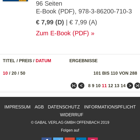
96 Seiten
E-Book (PDF), 978-3-86200-710-3
€ 7,99 (D)
| € 7,99 (A)
Zum E-Book (PDF)
TITEL
/
PREIS
/
DATUM
ERGEBNISSE
10
/
20
/
50
101 BIS 110 VON 288
ǀ<
<
>
>ǀ
8
9
10
11
12
13
14
IMPRESSUM
AGB
DATENSCHUTZ
INFORMATIONSPFLICHT
WIDERRUF
© GABAL VERLAG GMBH OFFENBACH 2019
Folgen auf