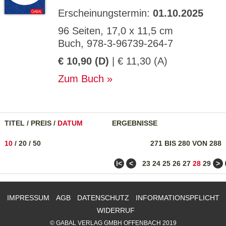
Erscheinungstermin:
01.10.2025
96 Seiten, 17,0 x 11,5 cm
Buch, 978-3-96739-264-7
€ 10,90 (D)
| € 11,30 (A)
Zum Buch
TITEL
/
PREIS
/
DATUM
ERGEBNISSE
10
/
20
/
50
271 BIS 280 VON 288
ǀ<
<
>
23
24
25
26
27
28
29
IMPRESSUM
AGB
DATENSCHUTZ
INFORMATIONSPFLICHT
WIDERRUF
© GABAL VERLAG GMBH OFFENBACH 2019