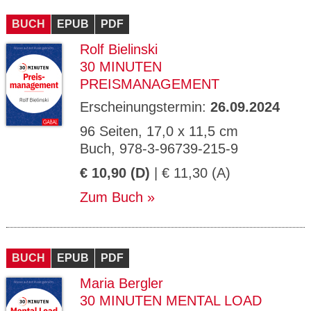
CMS_S
gabal-
Se
Wird für die Speicherung der Benutzer-
T
ESSION
verlag.
ssi
Session verwendet
T
BUCH
_ID
EPUB
de
PDF
on
P
H
Rolf Bielinski
gabal-
Speichert den Zustimmungsstatus des
90
GV_CO
T
verlag.
Benutzers für Cookies auf der aktuellen
Ta
OKIES
T
30 MINUTEN
de
Domäne.
ge
P
PREISMANAGEMENT
Erscheinungstermin:
26.09.2024
96 Seiten, 17,0 x 11,5 cm
Buch, 978-3-96739-215-9
€ 10,90 (D)
| € 11,30 (A)
Zum Buch
BUCH
EPUB
PDF
Maria Bergler
30 MINUTEN MENTAL LOAD