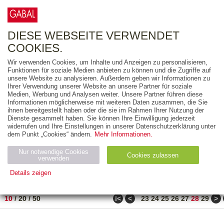
0
ARTIKEL
0.00 €
DIESE WEBSEITE VERWENDET
COOKIES.
Wir verwenden Cookies, um Inhalte und Anzeigen zu personalisieren,
FREITEXT
Funktionen für soziale Medien anbieten zu können und die Zugriffe auf
unsere Website zu analysieren. Außerdem geben wir Informationen zu
Ihrer Verwendung unserer Website an unsere Partner für soziale
AUSGABEART
Medien, Werbung und Analysen weiter. Unsere Partner führen diese
Informationen möglicherweise mit weiteren Daten zusammen, die Sie
AUS DER REIHE
ihnen bereitgestellt haben oder die sie im Rahmen Ihrer Nutzung der
Dienste gesammelt haben. Sie können Ihre Einwilligung jederzeit
widerrufen und Ihre Einstellungen in unserer Datenschutzerklärung unter
ZUM THEMA
dem Punkt „Cookies“ ändern.
Mehr Informationen.
Nur notwendige Cookies
Neuerscheinung
Bestseller
Cookies zulassen
suchen
verwenden
Details zeigen
TITEL
/
PREIS
/
DATUM
271 BIS 280 VON 288
Notwendig (2)
Statistiken (4)
Marketing (4)
ǀ<
<
>
10
/
20
/
50
23
24
25
26
27
28
29
Anbiet
Abl
Ty
Name
Zweck
er
auf
p
H